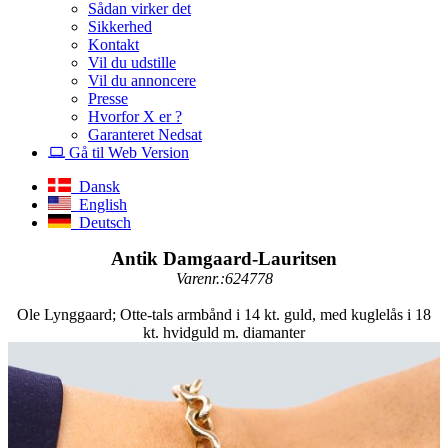
Sådan virker det
Sikkerhed
Kontakt
Vil du udstille
Vil du annoncere
Presse
Hvorfor X er ?
Garanteret Nedsat
Gå til Web Version
Dansk
English
Deutsch
Antik Damgaard-Lauritsen
Varenr.:624778
Ole Lynggaard; Otte-tals armbånd i 14 kt. guld, med kuglelås i 18
kt. hvidguld m. diamanter