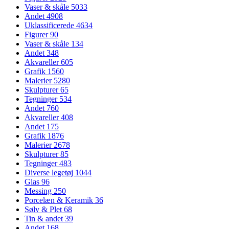
Vaser & skåle
5033
Andet
4908
Uklassificerede
4634
Figurer
90
Vaser & skåle
134
Andet
348
Akvareller
605
Grafik
1560
Malerier
5280
Skulpturer
65
Tegninger
534
Andet
760
Akvareller
408
Andet
175
Grafik
1876
Malerier
2678
Skulpturer
85
Tegninger
483
Diverse legetøj
1044
Glas
96
Messing
250
Porcelæn & Keramik
36
Sølv & Plet
68
Tin & andet
39
Andet
168