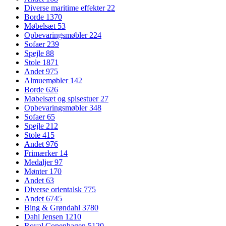
Diverse maritime effekter
22
Borde
1370
Møbelsæt
53
Opbevaringsmøbler
224
Sofaer
239
Spejle
88
Stole
1871
Andet
975
Almuemøbler
142
Borde
626
Møbelsæt og spisestuer
27
Opbevaringsmøbler
348
Sofaer
65
Spejle
212
Stole
415
Andet
976
Frimærker
14
Medaljer
97
Mønter
170
Andet
63
Diverse orientalsk
775
Andet
6745
Bing & Grøndahl
3780
Dahl Jensen
1210
Royal Copenhagen
5120