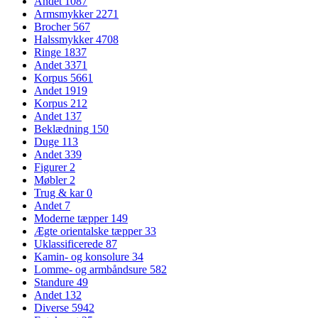
Andet
1087
Armsmykker
2271
Brocher
567
Halssmykker
4708
Ringe
1837
Andet
3371
Korpus
5661
Andet
1919
Korpus
212
Andet
137
Beklædning
150
Duge
113
Andet
339
Figurer
2
Møbler
2
Trug & kar
0
Andet
7
Moderne tæpper
149
Ægte orientalske tæpper
33
Uklassificerede
87
Kamin- og konsolure
34
Lomme- og armbåndsure
582
Standure
49
Andet
132
Diverse
5942