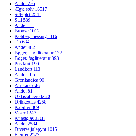
Andet
226
Ægte sølv
16517
Sølvplet
2541
Stål
589
Andet
111
Bronze
1012
Kobber, messing
1116
Tin
634
Andet
482
Bøger, skønlitteratur
132
Bøger, faglitteratur
393
Postkort
190
Landkort
113
Andet
105
Grønlandica
90
Afrikansk
46
Andet
81
Uklassificerede
20
Drikkeglas
4258
Karafler
809
Vaser
1247
Kunstglas
3268
Andet
2584
Diverse julepynt
1015
Figurer
2523