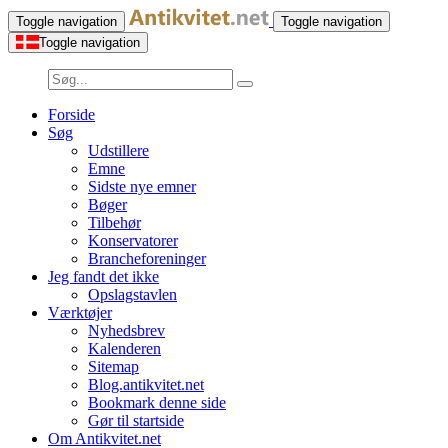
Toggle navigation
Toggle navigation
Toggle navigation
Forside
Søg
Udstillere
Emne
Sidste nye emner
Bøger
Tilbehør
Konservatorer
Brancheforeninger
Jeg fandt det ikke
Opslagstavlen
Værktøjer
Nyhedsbrev
Kalenderen
Sitemap
Blog.antikvitet.net
Bookmark denne side
Gør til startside
Om Antikvitet.net