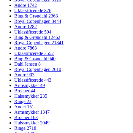
Andre
1742
Uklassificerede
876
Bing & Grøndahl
2363
Royal Copenhagen
3444
Andre
1282
Uklassificerede
594
Bing & Grøndahl
12462
Royal Copenhagen
21841
Andre
7863
Uklassificerede
3552
Bing & Grøndahl
940
Dahl Jensen
8
Royal Copenhagen
2610
Andre
903
Uklassificerede
443
Armsmykker
49
Brocher
44
Halssmykker
235
Ringe
23
Andet
151
Armsmykker
1347
Brocher
163
Halssmykker
2049
Ringe
2718