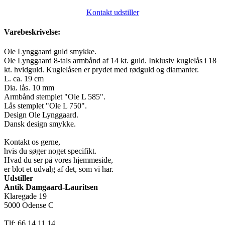
Kontakt udstiller
Varebeskrivelse:
Ole Lynggaard guld smykke.
Ole Lynggaard 8-tals armbånd af 14 kt. guld. Inklusiv kuglelås i 18
kt. hvidguld. Kuglelåsen er prydet med rødguld og diamanter.
L. ca. 19 cm
Dia. lås. 10 mm
Armbånd stemplet "Ole L 585".
Lås stemplet "Ole L 750".
Design Ole Lynggaard.
Dansk design smykke.
Kontakt os gerne,
hvis du søger noget specifikt.
Hvad du ser på vores hjemmeside,
er blot et udvalg af det, som vi har.
Udstiller
Antik Damgaard-Lauritsen
Klaregade 19
5000 Odense C
Tlf: 66 14 11 14