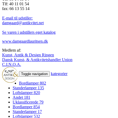
Tlf: 40 11 01 54
fax: 66 13 55 14
E-mail til udstiller:
damgaard@antikvitet.net
Se varen i udstillers eget katalog
www.damgaardlauritsen.dk
Medlem af:
Kunst, Antik & Design Ringen
Dansk Kunst- & Antikvitetshandler Union
C.I.N.O.A.
kategorier
Toggle navigation
Bordlamper
802
Standerlamper
135
Loftslamper
820
Andet
181
Uklassificerede
79
Bordlamper
854
Standerlamper
17
Loftslamper
532