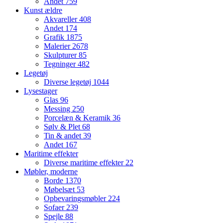
Andet
759
Kunst ældre
Akvareller
408
Andet
174
Grafik
1875
Malerier
2678
Skulpturer
85
Tegninger
482
Legetøj
Diverse legetøj
1044
Lysestager
Glas
96
Messing
250
Porcelæn & Keramik
36
Sølv & Plet
68
Tin & andet
39
Andet
167
Maritime effekter
Diverse maritime effekter
22
Møbler, moderne
Borde
1370
Møbelsæt
53
Opbevaringsmøbler
224
Sofaer
239
Spejle
88