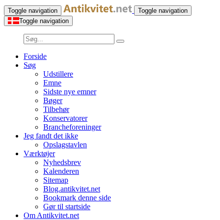
Toggle navigation
Toggle navigation
Toggle navigation
Forside
Søg
Udstillere
Emne
Sidste nye emner
Bøger
Tilbehør
Konservatorer
Brancheforeninger
Jeg fandt det ikke
Opslagstavlen
Værktøjer
Nyhedsbrev
Kalenderen
Sitemap
Blog.antikvitet.net
Bookmark denne side
Gør til startside
Om Antikvitet.net