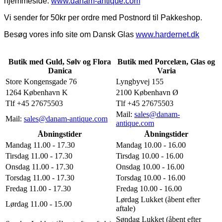
hjemmeside:
www.danam-antique.com
Vi sender for 50kr per ordre med Postnord til Pakkeshop.
Besøg vores info site om Dansk Glas
www.hardernet.dk
Butik med Guld, Sølv og Flora
Butik med Porcelæn, Glas og
Danica
Varia
Store Kongensgade 76
Lyngbyvej 155
1264 København K
2100 København Ø
Tlf +45 27675503
Tlf +45 27675503
Mail:
sales@danam-
Mail:
sales@danam-antique.com
antique.com
Åbningstider
Åbningstider
Mandag 11.00 - 17.30
Mandag 10.00 - 16.00
Tirsdag 11.00 - 17.30
Tirsdag 10.00 - 16.00
Onsdag 11.00 - 17.30
Onsdag 10.00 - 16.00
Torsdag 11.00 - 17.30
Torsdag 10.00 - 16.00
Fredag 11.00 - 17.30
Fredag 10.00 - 16.00
Lørdag Lukket (åbent efter
Lørdag 11.00 - 15.00
aftale)
Søndag Lukket (åbent efter