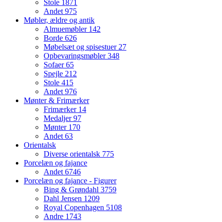
Stole
1871
Andet
975
Møbler, ældre og antik
Almuemøbler
142
Borde
626
Møbelsæt og spisestuer
27
Opbevaringsmøbler
348
Sofaer
65
Spejle
212
Stole
415
Andet
976
Mønter & Frimærker
Frimærker
14
Medaljer
97
Mønter
170
Andet
63
Orientalsk
Diverse orientalsk
775
Porcelæn og fajance
Andet
6746
Porcelæn og fajance - Figurer
Bing & Grøndahl
3759
Dahl Jensen
1209
Royal Copenhagen
5108
Andre
1743