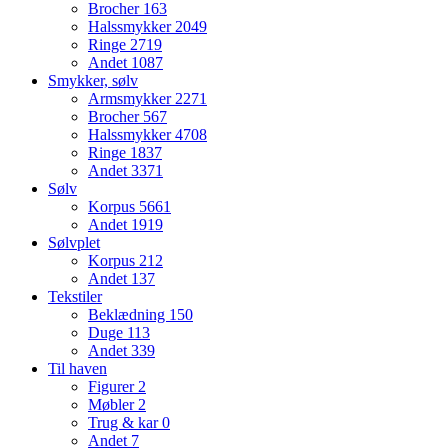
Brocher
163
Halssmykker
2049
Ringe
2719
Andet
1087
Smykker, sølv
Armsmykker
2271
Brocher
567
Halssmykker
4708
Ringe
1837
Andet
3371
Sølv
Korpus
5661
Andet
1919
Sølvplet
Korpus
212
Andet
137
Tekstiler
Beklædning
150
Duge
113
Andet
339
Til haven
Figurer
2
Møbler
2
Trug & kar
0
Andet
7