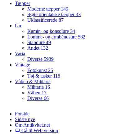
Tæpper
Moderne tæpper
149
Ægte orientalske tæpper
33
Uklassificerede
87
Ure
Kamin- og konsolure
34
Lomme- og armbåndsure
582
Standure
49
Andet
132
Varia
Diverse
5939
Vintage
Fotokunst
25
Tøj & tasker
115
Våben & Militaria
Militaria
16
Våben
17
Diverse
66
Forside
Sidste nye
Om Antikvitet.net
Gå til Web version