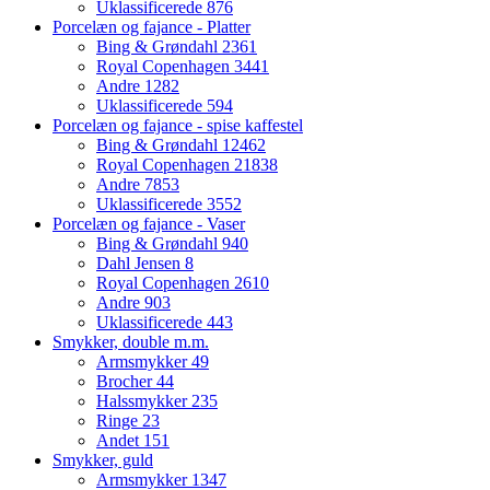
Uklassificerede
876
Porcelæn og fajance - Platter
Bing & Grøndahl
2361
Royal Copenhagen
3441
Andre
1282
Uklassificerede
594
Porcelæn og fajance - spise kaffestel
Bing & Grøndahl
12462
Royal Copenhagen
21838
Andre
7853
Uklassificerede
3552
Porcelæn og fajance - Vaser
Bing & Grøndahl
940
Dahl Jensen
8
Royal Copenhagen
2610
Andre
903
Uklassificerede
443
Smykker, double m.m.
Armsmykker
49
Brocher
44
Halssmykker
235
Ringe
23
Andet
151
Smykker, guld
Armsmykker
1347