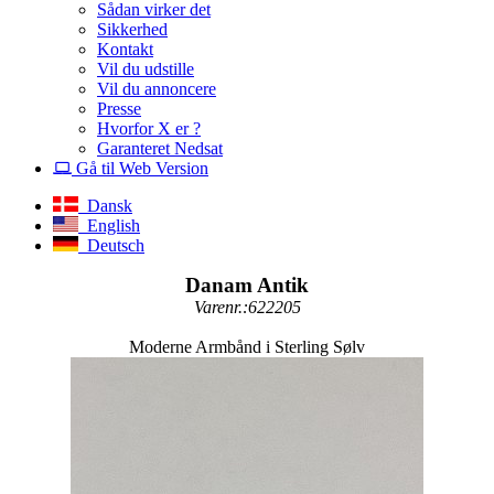
Sådan virker det
Sikkerhed
Kontakt
Vil du udstille
Vil du annoncere
Presse
Hvorfor X er ?
Garanteret Nedsat
Gå til Web Version
Dansk
English
Deutsch
Danam Antik
Varenr.:622205
Moderne Armbånd i Sterling Sølv