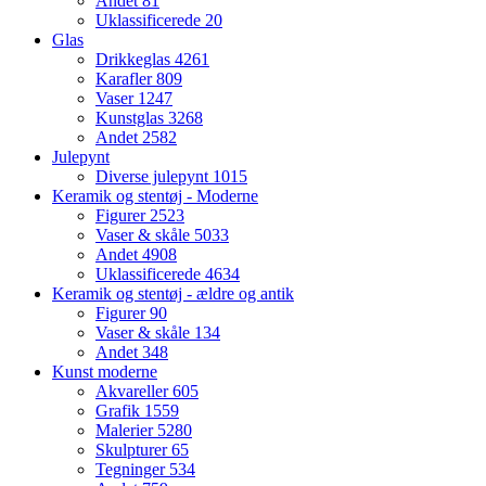
Andet
81
Uklassificerede
20
Glas
Drikkeglas
4261
Karafler
809
Vaser
1247
Kunstglas
3268
Andet
2582
Julepynt
Diverse julepynt
1015
Keramik og stentøj - Moderne
Figurer
2523
Vaser & skåle
5033
Andet
4908
Uklassificerede
4634
Keramik og stentøj - ældre og antik
Figurer
90
Vaser & skåle
134
Andet
348
Kunst moderne
Akvareller
605
Grafik
1559
Malerier
5280
Skulpturer
65
Tegninger
534