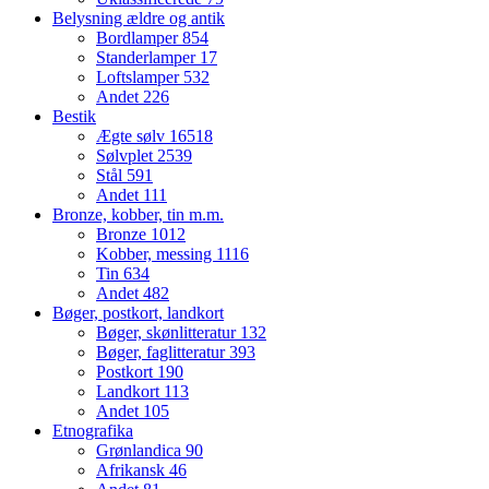
Belysning ældre og antik
Bordlamper
854
Standerlamper
17
Loftslamper
532
Andet
226
Bestik
Ægte sølv
16518
Sølvplet
2539
Stål
591
Andet
111
Bronze, kobber, tin m.m.
Bronze
1012
Kobber, messing
1116
Tin
634
Andet
482
Bøger, postkort, landkort
Bøger, skønlitteratur
132
Bøger, faglitteratur
393
Postkort
190
Landkort
113
Andet
105
Etnografika
Grønlandica
90
Afrikansk
46