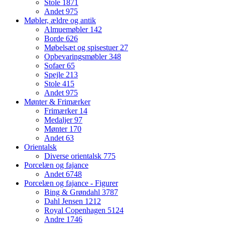
Stole
1871
Andet
975
Møbler, ældre og antik
Almuemøbler
142
Borde
626
Møbelsæt og spisestuer
27
Opbevaringsmøbler
348
Sofaer
65
Spejle
213
Stole
415
Andet
975
Mønter & Frimærker
Frimærker
14
Medaljer
97
Mønter
170
Andet
63
Orientalsk
Diverse orientalsk
775
Porcelæn og fajance
Andet
6748
Porcelæn og fajance - Figurer
Bing & Grøndahl
3787
Dahl Jensen
1212
Royal Copenhagen
5124
Andre
1746