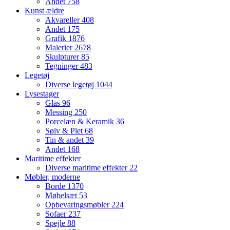
Andet
758
Kunst ældre
Akvareller
408
Andet
175
Grafik
1876
Malerier
2678
Skulpturer
85
Tegninger
483
Legetøj
Diverse legetøj
1044
Lysestager
Glas
96
Messing
250
Porcelæn & Keramik
36
Sølv & Plet
68
Tin & andet
39
Andet
168
Maritime effekter
Diverse maritime effekter
22
Møbler, moderne
Borde
1370
Møbelsæt
53
Opbevaringsmøbler
224
Sofaer
237
Spejle
88