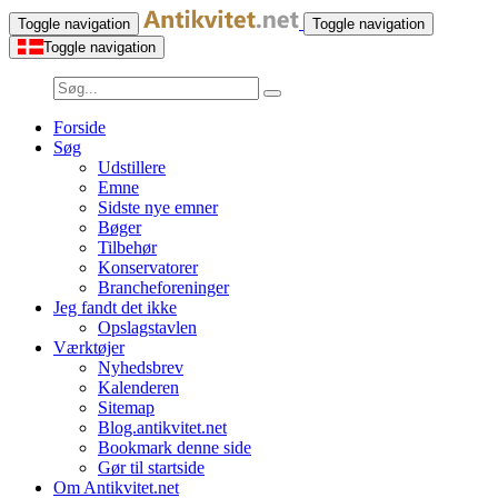
Toggle navigation
Toggle navigation
Toggle navigation
Forside
Søg
Udstillere
Emne
Sidste nye emner
Bøger
Tilbehør
Konservatorer
Brancheforeninger
Jeg fandt det ikke
Opslagstavlen
Værktøjer
Nyhedsbrev
Kalenderen
Sitemap
Blog.antikvitet.net
Bookmark denne side
Gør til startside
Om Antikvitet.net