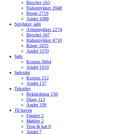
Brocher
163
Halssmykker
2048
Ringe
2719
Andet
1088
Smykker, sølv
Armsmykker
2274
Brocher
567
Halssmykker
4710
Ringe
1835
Andet
3370
Sølv
Korpus
5664
Andet
1919
Sølvplet
Korpus
212
Andet
137
Tekstiler
Beklædning
150
Duge
113
Andet
339
Til haven
Figurer
2
Møbler
2
Trug & kar
0
Andet
7