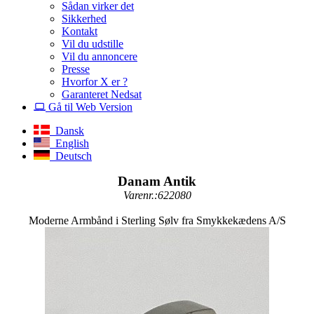
Sådan virker det
Sikkerhed
Kontakt
Vil du udstille
Vil du annoncere
Presse
Hvorfor X er ?
Garanteret Nedsat
Gå til Web Version
Dansk
English
Deutsch
Danam Antik
Varenr.:622080
Moderne Armbånd i Sterling Sølv fra Smykkekædens A/S