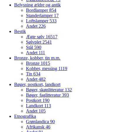
Belysning ældre og antik
Bordlamper
854
Standerlamper
17
Loftslamper
533
Andet
226
Bestik
Ægte sølv
16517
Sølvplet
2541
Stål
590
Andet
111
Bronze, kobber, tin m.m.
Bronze
1015
Kobber, messing
1119
Tin
634
Andet
482
Bøger, postkort, landkort
Bøger, skønlitteratur
132
Bøger, faglitteratur
393
Postkort
190
Landkort
113
Andet
105
Etnografika
Grønlandica
90
Afrikansk
46