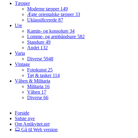
Tæpper
Moderne tæpper
149
Ægte orientalske tæpper
33
Uklassificerede
87
Ure
Kamin- og konsolure
34
Lomme- og armbåndsure
582
Standure
49
Andet
132
Varia
Diverse
5948
Vintage
Fotokunst
25
Tøj & tasker
114
Våben & Militaria
Militaria
16
Våben
17
Diverse
66
Forside
Sidste nye
Om Antikvitet.net
Gå til Web version