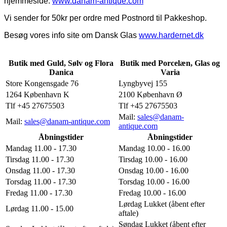
hjemmeside:
www.danam-antique.com
Vi sender for 50kr per ordre med Postnord til Pakkeshop.
Besøg vores info site om Dansk Glas
www.hardernet.dk
Butik med Guld, Sølv og Flora
Butik med Porcelæn, Glas og
Danica
Varia
Store Kongensgade 76
Lyngbyvej 155
1264 København K
2100 København Ø
Tlf +45 27675503
Tlf +45 27675503
Mail:
sales@danam-
Mail:
sales@danam-antique.com
antique.com
Åbningstider
Åbningstider
Mandag 11.00 - 17.30
Mandag 10.00 - 16.00
Tirsdag 11.00 - 17.30
Tirsdag 10.00 - 16.00
Onsdag 11.00 - 17.30
Onsdag 10.00 - 16.00
Torsdag 11.00 - 17.30
Torsdag 10.00 - 16.00
Fredag 11.00 - 17.30
Fredag 10.00 - 16.00
Lørdag Lukket (åbent efter
Lørdag 11.00 - 15.00
aftale)
Søndag Lukket (åbent efter