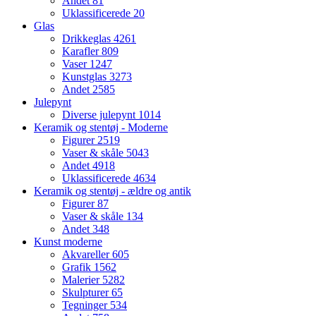
Andet
81
Uklassificerede
20
Glas
Drikkeglas
4261
Karafler
809
Vaser
1247
Kunstglas
3273
Andet
2585
Julepynt
Diverse julepynt
1014
Keramik og stentøj - Moderne
Figurer
2519
Vaser & skåle
5043
Andet
4918
Uklassificerede
4634
Keramik og stentøj - ældre og antik
Figurer
87
Vaser & skåle
134
Andet
348
Kunst moderne
Akvareller
605
Grafik
1562
Malerier
5282
Skulpturer
65
Tegninger
534