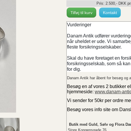
Pris:
2.500
,-
DKK
pr
Tilføj til kurv
Kontakt
Vurderinger
Danam Antik udfører vurderinger
når uheldet er ude. Vi samarb
fleste forsikringsselskaber.
Skal du have foretaget en forsi
forsikringsselskab, som så kan 
for dig.
Danam Antik har åbent for besøg og a
Besøg en af vores 2 butikker el
hjemmeside:
www.danam-anti
Vi sender for 50kr per ordre m
Besøg vores info site om Dan
Butik med Guld, Sølv og Flora Da
Store Kongensgade 76