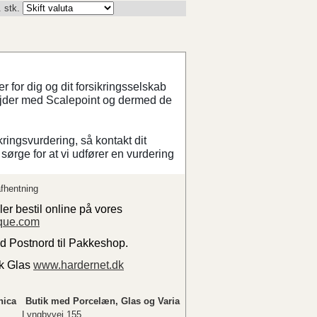
. stk.
 for dig og dit forsikringsselskab
ejder med Scalepoint og dermed de
kringsvurdering, så kontakt dit
sørge for at vi udfører en vurdering
fhentning
ler bestil online på vores
que.com
ed Postnord til Pakkeshop.
sk Glas
www.hardernet.dk
nica
Butik med Porcelæn, Glas og Varia
Lyngbyvej 155