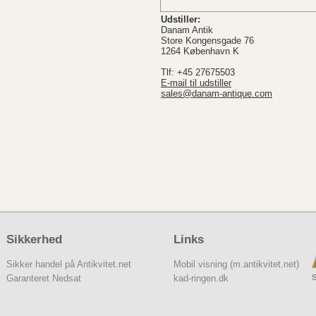
Udstiller:
Danam Antik
Store Kongensgade 76
1264 København K
Tlf: +45 27675503
E-mail til udstiller
sales@danam-antique.com
Sikkerhed
Links
Sikker handel på Antikvitet.net
Mobil visning (m.antikvitet.net)
S
Garanteret Nedsat
kad-ringen.dk