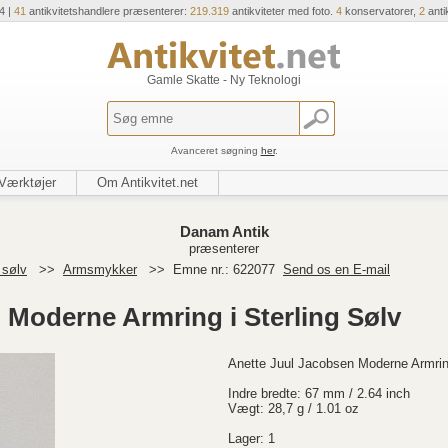
4 |
41
antikvitetshandlere præsenterer:
219.319
antikviteter med foto.
4
konservatorer,
2
anti
Gamle Skatte - Ny Teknologi
Avanceret søgning
her
.
Værktøjer
Om Antikvitet.net
Danam Antik
præsenterer
 sølv
>>
Armsmykker
>>
Emne nr.: 622077
Send os en E-mail
 Moderne Armring i Sterling Sølv
Anette Juul Jacobsen Moderne Armring
Indre bredte: 67 mm / 2.64 inch
Vægt: 28,7 g / 1.01 oz
Lager: 1