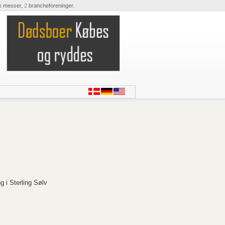
k messer,
2
brancheforeninger.
 i Sterling Sølv