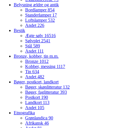
Belysning ældre og antik
Bordlamper
854
Standerlamper
17
Loftslamper
532
Andet
226
Bestik
Ægte sølv
16516
Sølvplet
2541
Stål
589
Andet
111
Bronze, kobber, tin m.m.
Bronze
1012
Kobber, messing
1117
Tin
634
Andet
482
Bøger, postkort, landkort
Bøger, skønlitteratur
132
Bøger, faglitteratur
393
Postkort
190
Landkort
113
Andet
105
Etnografika
Grønlandica
90
Afrikansk
46