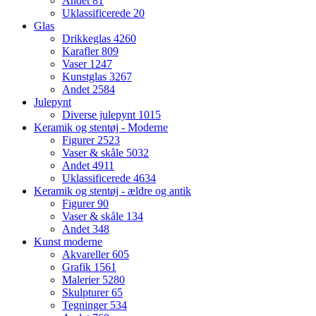
Andet
81
Uklassificerede
20
Glas
Drikkeglas
4260
Karafler
809
Vaser
1247
Kunstglas
3267
Andet
2584
Julepynt
Diverse julepynt
1015
Keramik og stentøj - Moderne
Figurer
2523
Vaser & skåle
5032
Andet
4911
Uklassificerede
4634
Keramik og stentøj - ældre og antik
Figurer
90
Vaser & skåle
134
Andet
348
Kunst moderne
Akvareller
605
Grafik
1561
Malerier
5280
Skulpturer
65
Tegninger
534