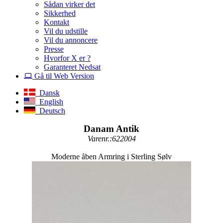
Sådan virker det
Sikkerhed
Kontakt
Vil du udstille
Vil du annoncere
Presse
Hvorfor X er ?
Garanteret Nedsat
Gå til Web Version
Dansk
English
Deutsch
Danam Antik
Varenr.:622004
Moderne åben Armring i Sterling Sølv