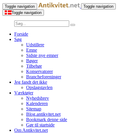
Toggle navigation
Toggle navigation
Toggle navigation
Forside
Søg
Udstillere
Emne
Sidste nye emner
Bøger
Tilbehør
Konservatorer
Brancheforeninger
Jeg fandt det ikke
Opslagstavlen
Værktøjer
Nyhedsbrev
Kalenderen
Sitemap
Blog.antikvitet.net
Bookmark denne side
Gør til startside
Om Antikvitet.net