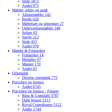
Stole
1871
Andet
975
Møbler, ældre og antik
Almuemøbler
142
Borde
626
Møbelsæt og spisestuer
27
Opbevaringsmøbler
348
Sofaer
65
Spejle
212
Stole
415
Andet
976
Mønter & Frimærker
Frimærker
14
Medaljer
97
Mønter
170
Andet
63
Orientalsk
Diverse orientalsk
775
Porcelæn og fajance
Andet
6745
Porcelæn og fajance - Figurer
Bing & Grøndahl
3787
Dahl Jensen
1213
Royal Copenhagen
5122
Andre
1744