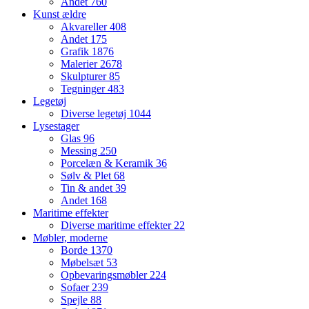
Andet
760
Kunst ældre
Akvareller
408
Andet
175
Grafik
1876
Malerier
2678
Skulpturer
85
Tegninger
483
Legetøj
Diverse legetøj
1044
Lysestager
Glas
96
Messing
250
Porcelæn & Keramik
36
Sølv & Plet
68
Tin & andet
39
Andet
168
Maritime effekter
Diverse maritime effekter
22
Møbler, moderne
Borde
1370
Møbelsæt
53
Opbevaringsmøbler
224
Sofaer
239
Spejle
88