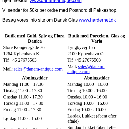
hjemmeside:
www.danam-antique.com
Vi sender for 50kr per ordre med Postnord til Pakkeshop.
Besøg vores info site om Dansk Glas
www.hardernet.dk
Butik med Guld, Sølv og Flora
Butik med Porcelæn, Glas og
Danica
Varia
Store Kongensgade 76
Lyngbyvej 155
1264 København K
2100 København Ø
Tlf +45 27675503
Tlf +45 27675503
Mail:
sales@danam-
Mail:
sales@danam-antique.com
antique.com
Åbningstider
Åbningstider
Mandag 11.00 - 17.30
Mandag 10.00 - 16.00
Tirsdag 11.00 - 17.30
Tirsdag 10.00 - 16.00
Onsdag 11.00 - 17.30
Onsdag 10.00 - 16.00
Torsdag 11.00 - 17.30
Torsdag 10.00 - 16.00
Fredag 11.00 - 17.30
Fredag 10.00 - 16.00
Lørdag Lukket (åbent efter
Lørdag 11.00 - 15.00
aftale)
Søndag Lukket (åbent efter