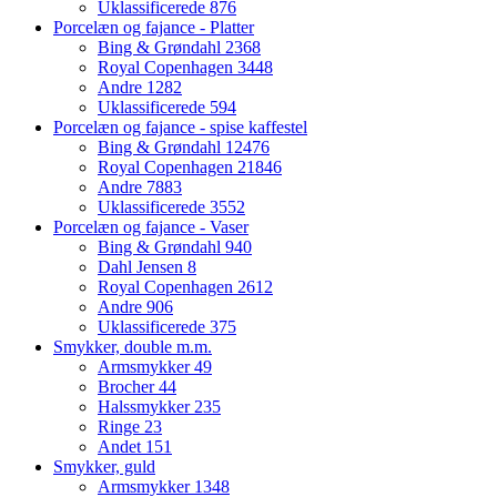
Uklassificerede
876
Porcelæn og fajance - Platter
Bing & Grøndahl
2368
Royal Copenhagen
3448
Andre
1282
Uklassificerede
594
Porcelæn og fajance - spise kaffestel
Bing & Grøndahl
12476
Royal Copenhagen
21846
Andre
7883
Uklassificerede
3552
Porcelæn og fajance - Vaser
Bing & Grøndahl
940
Dahl Jensen
8
Royal Copenhagen
2612
Andre
906
Uklassificerede
375
Smykker, double m.m.
Armsmykker
49
Brocher
44
Halssmykker
235
Ringe
23
Andet
151
Smykker, guld
Armsmykker
1348