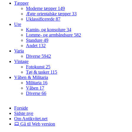
Tæpper
Moderne tæpper
149
Ægte orientalske tæpper
33
Uklassificerede
87
Ure
Kamin- og konsolure
34
Lomme- og armbåndsure
582
Standure
49
Andet
132
Varia
Diverse
5942
Vintage
Fotokunst
25
Tøj & tasker
115
Våben & Militaria
Militaria
16
Våben
17
Diverse
66
Forside
Sidste nye
Om Antikvitet.net
Gå til Web version