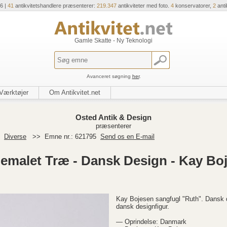
6 |
41
antikvitetshandlere præsenterer:
219.347
antikviteter med foto.
4
konservatorer,
2
anti
Gamle Skatte - Ny Teknologi
Avanceret søgning
her
.
Værktøjer
Om Antikvitet.net
Osted Antik & Design
præsenterer
>
Diverse
>>
Emne nr.: 621795
Send os en E-mail
emalet Træ - Dansk Design - Kay Boj
Kay Bojesen sangfugl "Ruth". Dansk d
dansk designfigur.
— Oprindelse: Danmark