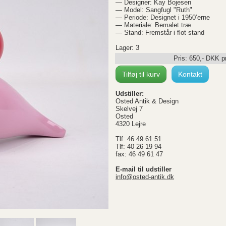
— Designer: Kay Bojesen
— Model: Sangfugl "Ruth"
— Periode: Designet i 1950’erne
— Materiale: Bemalet træ
— Stand: Fremstår i flot stand
Lager: 3
Pris:
650
,-
DKK
pr
Tilføj til kurv
Kontakt
Udstiller:
Osted Antik & Design
Skelvej 7
Osted
4320 Lejre
Tlf: 46 49 61 51
Tlf: 40 26 19 94
fax: 46 49 61 47
E-mail til udstiller
info@osted-antik.dk