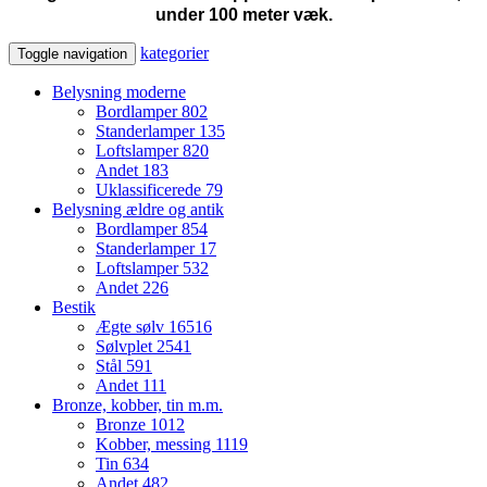
under 100 meter væk.
kategorier
Toggle navigation
Belysning moderne
Bordlamper
802
Standerlamper
135
Loftslamper
820
Andet
183
Uklassificerede
79
Belysning ældre og antik
Bordlamper
854
Standerlamper
17
Loftslamper
532
Andet
226
Bestik
Ægte sølv
16516
Sølvplet
2541
Stål
591
Andet
111
Bronze, kobber, tin m.m.
Bronze
1012
Kobber, messing
1119
Tin
634
Andet
482