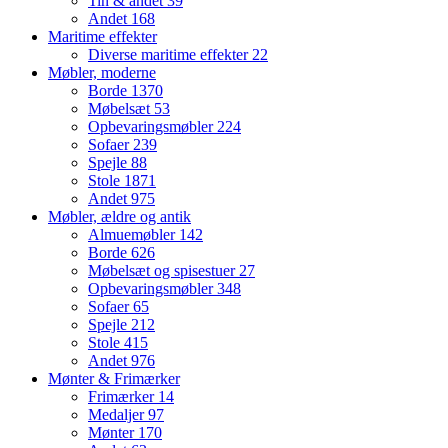
Tin & andet
39
Andet
168
Maritime effekter
Diverse maritime effekter
22
Møbler, moderne
Borde
1370
Møbelsæt
53
Opbevaringsmøbler
224
Sofaer
239
Spejle
88
Stole
1871
Andet
975
Møbler, ældre og antik
Almuemøbler
142
Borde
626
Møbelsæt og spisestuer
27
Opbevaringsmøbler
348
Sofaer
65
Spejle
212
Stole
415
Andet
976
Mønter & Frimærker
Frimærker
14
Medaljer
97
Mønter
170