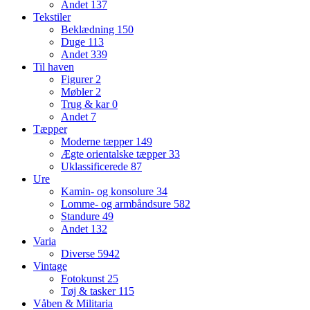
Andet
137
Tekstiler
Beklædning
150
Duge
113
Andet
339
Til haven
Figurer
2
Møbler
2
Trug & kar
0
Andet
7
Tæpper
Moderne tæpper
149
Ægte orientalske tæpper
33
Uklassificerede
87
Ure
Kamin- og konsolure
34
Lomme- og armbåndsure
582
Standure
49
Andet
132
Varia
Diverse
5942
Vintage
Fotokunst
25
Tøj & tasker
115
Våben & Militaria