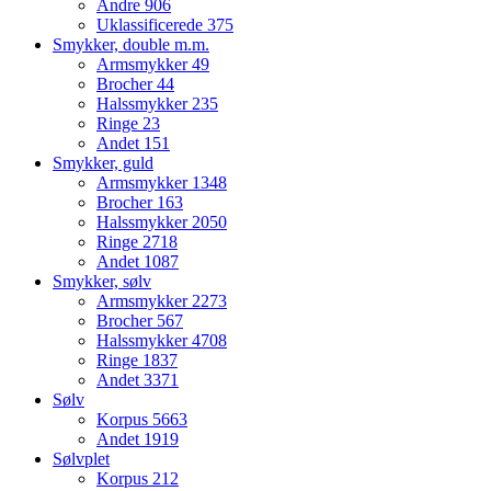
Andre
906
Uklassificerede
375
Smykker, double m.m.
Armsmykker
49
Brocher
44
Halssmykker
235
Ringe
23
Andet
151
Smykker, guld
Armsmykker
1348
Brocher
163
Halssmykker
2050
Ringe
2718
Andet
1087
Smykker, sølv
Armsmykker
2273
Brocher
567
Halssmykker
4708
Ringe
1837
Andet
3371
Sølv
Korpus
5663
Andet
1919
Sølvplet
Korpus
212