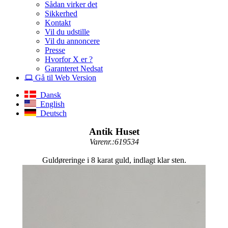
Sådan virker det
Sikkerhed
Kontakt
Vil du udstille
Vil du annoncere
Presse
Hvorfor X er ?
Garanteret Nedsat
Gå til Web Version
Dansk
English
Deutsch
Antik Huset
Varenr.:619534
Guldøreringe i 8 karat guld, indlagt klar sten.