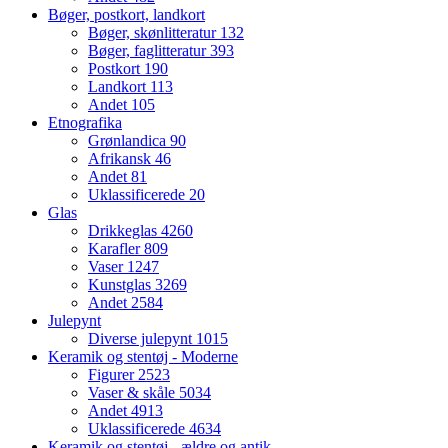
Bøger, postkort, landkort
Bøger, skønlitteratur
132
Bøger, faglitteratur
393
Postkort
190
Landkort
113
Andet
105
Etnografika
Grønlandica
90
Afrikansk
46
Andet
81
Uklassificerede
20
Glas
Drikkeglas
4260
Karafler
809
Vaser
1247
Kunstglas
3269
Andet
2584
Julepynt
Diverse julepynt
1015
Keramik og stentøj - Moderne
Figurer
2523
Vaser & skåle
5034
Andet
4913
Uklassificerede
4634
Keramik og stentøj - ældre og antik