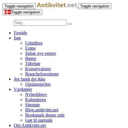
Toggle navigation
Toggle navigation
Toggle navigation
Forside
Søg
Udstillere
Emne
Sidste nye emner
Bøger
Tilbehør
Konservatorer
Brancheforeninger
Jeg fandt det ikke
Opslagstavlen
Værktøjer
Nyhedsbrev
Kalenderen
Sitemap
Blog.antikvitet.net
Bookmark denne side
Gør til startside
Om Antikvitet.net