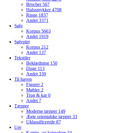
Brocher
567
Halssmykker
4708
Ringe
1837
Andet
3371
Sølv
Korpus
5663
Andet
1919
Sølvplet
Korpus
212
Andet
137
Tekstiler
Beklædning
150
Duge
113
Andet
339
Til haven
Figurer
2
Møbler
2
Trug & kar
0
Andet
7
Tæpper
Moderne tæpper
149
Ægte orientalske tæpper
33
Uklassificerede
87
Ure
Kamin- og konsolure
34