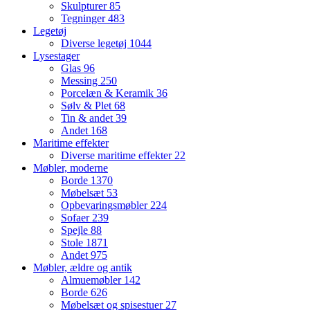
Skulpturer
85
Tegninger
483
Legetøj
Diverse legetøj
1044
Lysestager
Glas
96
Messing
250
Porcelæn & Keramik
36
Sølv & Plet
68
Tin & andet
39
Andet
168
Maritime effekter
Diverse maritime effekter
22
Møbler, moderne
Borde
1370
Møbelsæt
53
Opbevaringsmøbler
224
Sofaer
239
Spejle
88
Stole
1871
Andet
975
Møbler, ældre og antik
Almuemøbler
142
Borde
626
Møbelsæt og spisestuer
27