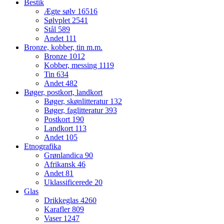
Bestik
Ægte sølv
16516
Sølvplet
2541
Stål
589
Andet
111
Bronze, kobber, tin m.m.
Bronze
1012
Kobber, messing
1119
Tin
634
Andet
482
Bøger, postkort, landkort
Bøger, skønlitteratur
132
Bøger, faglitteratur
393
Postkort
190
Landkort
113
Andet
105
Etnografika
Grønlandica
90
Afrikansk
46
Andet
81
Uklassificerede
20
Glas
Drikkeglas
4260
Karafler
809
Vaser
1247