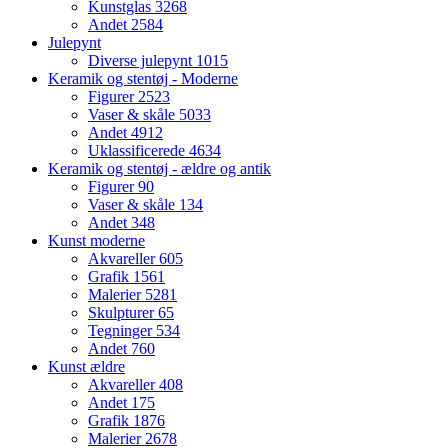
Kunstglas
3268
Andet
2584
Julepynt
Diverse julepynt
1015
Keramik og stentøj - Moderne
Figurer
2523
Vaser & skåle
5033
Andet
4912
Uklassificerede
4634
Keramik og stentøj - ældre og antik
Figurer
90
Vaser & skåle
134
Andet
348
Kunst moderne
Akvareller
605
Grafik
1561
Malerier
5281
Skulpturer
65
Tegninger
534
Andet
760
Kunst ældre
Akvareller
408
Andet
175
Grafik
1876
Malerier
2678