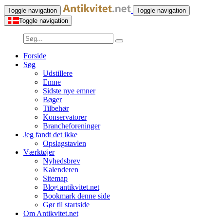
Toggle navigation
Toggle navigation
Toggle navigation
Forside
Søg
Udstillere
Emne
Sidste nye emner
Bøger
Tilbehør
Konservatorer
Brancheforeninger
Jeg fandt det ikke
Opslagstavlen
Værktøjer
Nyhedsbrev
Kalenderen
Sitemap
Blog.antikvitet.net
Bookmark denne side
Gør til startside
Om Antikvitet.net