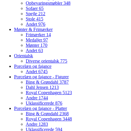
Opbevaringsmøbler
348
Sofaer
65
Spejle
212
Stole
415
Andet
976
Mønter & Frimærker
Frimærker
14
Medaljer
97
Mønter
170
Andet
63
Orientalsk
Diverse orientalsk
775
Porcelæn og fajance
Andet
6745
Porcelæn og fajance - Figurer
Bing & Grøndahl
3787
Dahl Jensen
1213
Royal Copenhagen
5123
Andre
1744
Uklassificerede
876
Porcelæn og fajance - Platter
Bing & Grøndahl
2368
Royal Copenhagen
3448
Andre
1283
Uklassificerede
594