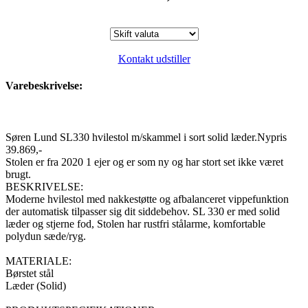
Kontakt udstiller
Varebeskrivelse:
Søren Lund SL330 hvilestol m/skammel i sort solid læder.Nypris
39.869,-
Stolen er fra 2020 1 ejer og er som ny og har stort set ikke været
brugt.
BESKRIVELSE:
Moderne hvilestol med nakkestøtte og afbalanceret vippefunktion
der automatisk tilpasser sig dit siddebehov. SL 330 er med solid
læder og stjerne fod, Stolen har rustfri stålarme, komfortable
polydun sæde/ryg.
MATERIALE:
Børstet stål
Læder (Solid)