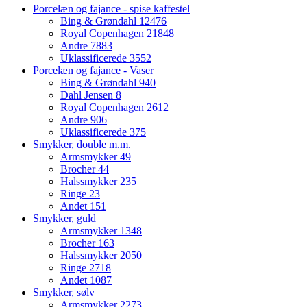
Porcelæn og fajance - spise kaffestel
Bing & Grøndahl
12476
Royal Copenhagen
21848
Andre
7883
Uklassificerede
3552
Porcelæn og fajance - Vaser
Bing & Grøndahl
940
Dahl Jensen
8
Royal Copenhagen
2612
Andre
906
Uklassificerede
375
Smykker, double m.m.
Armsmykker
49
Brocher
44
Halssmykker
235
Ringe
23
Andet
151
Smykker, guld
Armsmykker
1348
Brocher
163
Halssmykker
2050
Ringe
2718
Andet
1087
Smykker, sølv
Armsmykker
2273