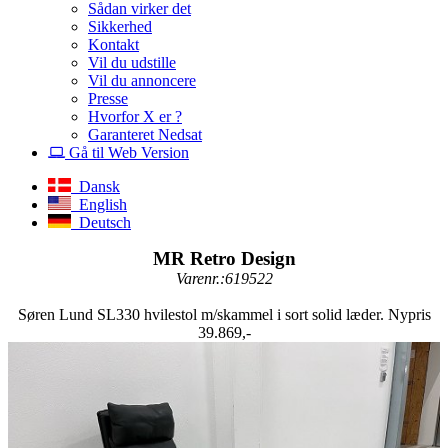
Sådan virker det
Sikkerhed
Kontakt
Vil du udstille
Vil du annoncere
Presse
Hvorfor X er ?
Garanteret Nedsat
Gå til Web Version
Dansk
English
Deutsch
MR Retro Design
Varenr.:619522
Søren Lund SL330 hvilestol m/skammel i sort solid læder. Nypris
39.869,-