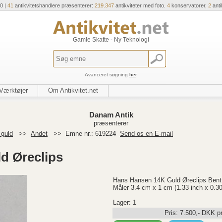
0 |
41
antikvitetshandlere præsenterer:
219.347
antikviteter med foto.
4
konservatorer,
2
anti
Gamle Skatte - Ny Teknologi
Avanceret søgning
her
.
Værktøjer
Om Antikvitet.net
Danam Antik
præsenterer
 guld
>>
Andet
>>
Emne nr.: 619224
Send os en E-mail
d Øreclips
Hans Hansen 14K Guld Øreclips Bent
Måler 3.4 cm x 1 cm (1.33 inch x 0.3
Lager: 1
Pris:
7.500
,-
DKK
pr