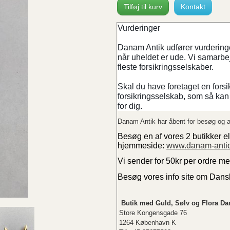
Tilføj til kurv
Kontakt
Vurderinger
Danam Antik udfører vurderinger
når uheldet er ude. Vi samarb
fleste forsikringsselskaber.
Skal du have foretaget en forsi
forsikringsselskab, som så kan 
for dig.
Danam Antik har åbent for besøg og a
Besøg en af vores 2 butikker el
hjemmeside:
www.danam-anti
Vi sender for 50kr per ordre m
Besøg vores info site om Dan
Butik med Guld, Sølv og Flora Da
Store Kongensgade 76
1264 København K