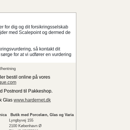
 for dig og dit forsikringsselskab
ejder med Scalepoint og dermed de
kringsvurdering, så kontakt dit
sørge for at vi udfører en vurdering
fhentning
ler bestil online på vores
que.com
ed Postnord til Pakkeshop.
sk Glas
www.hardernet.dk
nica
Butik med Porcelæn, Glas og Varia
Lyngbyvej 155
2100 København Ø