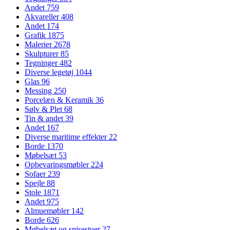
Andet
759
Akvareller
408
Andet
174
Grafik
1875
Malerier
2678
Skulpturer
85
Tegninger
482
Diverse legetøj
1044
Glas
96
Messing
250
Porcelæn & Keramik
36
Sølv & Plet
68
Tin & andet
39
Andet
167
Diverse maritime effekter
22
Borde
1370
Møbelsæt
53
Opbevaringsmøbler
224
Sofaer
239
Spejle
88
Stole
1871
Andet
975
Almuemøbler
142
Borde
626
Møbelsæt og spisestuer
27