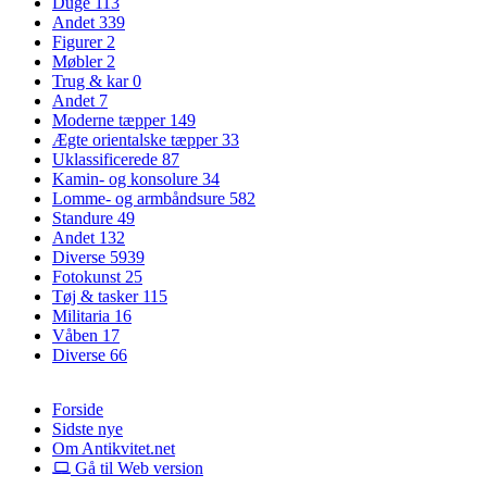
Duge
113
Andet
339
Figurer
2
Møbler
2
Trug & kar
0
Andet
7
Moderne tæpper
149
Ægte orientalske tæpper
33
Uklassificerede
87
Kamin- og konsolure
34
Lomme- og armbåndsure
582
Standure
49
Andet
132
Diverse
5939
Fotokunst
25
Tøj & tasker
115
Militaria
16
Våben
17
Diverse
66
Forside
Sidste nye
Om Antikvitet.net
Gå til Web version