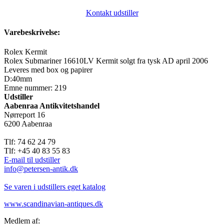
Kontakt udstiller
Varebeskrivelse:
Rolex Kermit
Rolex Submariner 16610LV Kermit solgt fra tysk AD april 2006
Leveres med box og papirer
D:40mm
Emne nummer: 219
Udstiller
Aabenraa Antikvitetshandel
Nørreport 16
6200 Aabenraa
Tlf: 74 62 24 79
Tlf: +45 40 83 55 83
E-mail til udstiller
info@petersen-antik.dk
Se varen i udstillers eget katalog
www.scandinavian-antiques.dk
Medlem af: