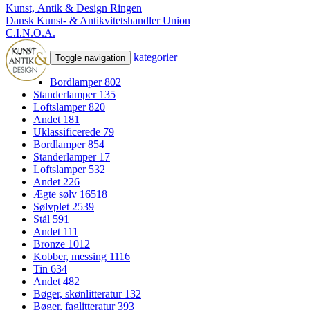
Kunst, Antik & Design Ringen
Dansk Kunst- & Antikvitetshandler Union
C.I.N.O.A.
kategorier
Toggle navigation
Bordlamper
802
Standerlamper
135
Loftslamper
820
Andet
181
Uklassificerede
79
Bordlamper
854
Standerlamper
17
Loftslamper
532
Andet
226
Ægte sølv
16518
Sølvplet
2539
Stål
591
Andet
111
Bronze
1012
Kobber, messing
1116
Tin
634
Andet
482
Bøger, skønlitteratur
132
Bøger, faglitteratur
393