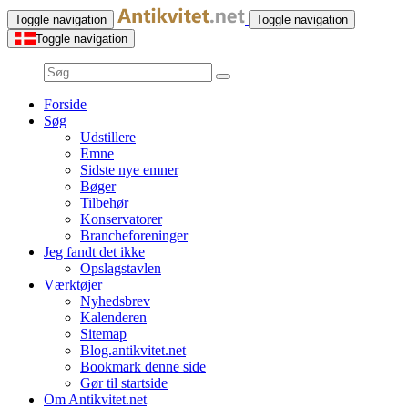
Toggle navigation
Toggle navigation
Toggle navigation
Forside
Søg
Udstillere
Emne
Sidste nye emner
Bøger
Tilbehør
Konservatorer
Brancheforeninger
Jeg fandt det ikke
Opslagstavlen
Værktøjer
Nyhedsbrev
Kalenderen
Sitemap
Blog.antikvitet.net
Bookmark denne side
Gør til startside
Om Antikvitet.net