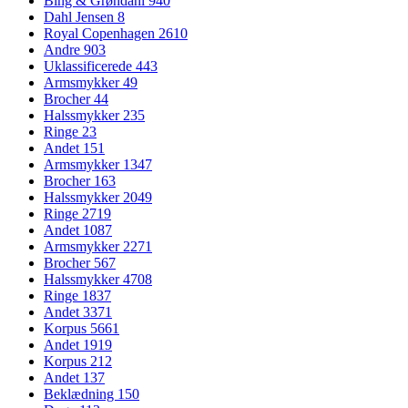
Bing & Grøndahl
940
Dahl Jensen
8
Royal Copenhagen
2610
Andre
903
Uklassificerede
443
Armsmykker
49
Brocher
44
Halssmykker
235
Ringe
23
Andet
151
Armsmykker
1347
Brocher
163
Halssmykker
2049
Ringe
2719
Andet
1087
Armsmykker
2271
Brocher
567
Halssmykker
4708
Ringe
1837
Andet
3371
Korpus
5661
Andet
1919
Korpus
212
Andet
137
Beklædning
150