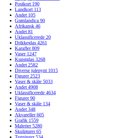
Postkort
190
Landkort
113
Andet
105
Grønlandica
90
Afrikansk
46
Andet
81
Uklassificerede
20
Drikkeglas
4261
Karafler
809
Vaser
1247
Kunstglas
3268
Andet
2582
Diverse julepynt
1015
Figurer
2523
Vaser & skåle
5033
Andet
4908
Uklassificerede
4634
Figurer
90
Vaser & skåle
134
Andet
348
Akvareller
605
Grafik
1559
Malerier
5280
Skulpturer
65
Tegninger
534