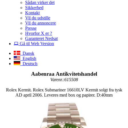
Sådan virker det
Sikkerhed
Kontakt
Vil du udstille
Vil du annoncere
Presse
Hvorfor X er ?
Garanteret Nedsat
Gå til Web Version
Dansk
English
Deutsch
Aabenraa Antikvitetshandel
Varenr.:615508
Rolex Kermit. Rolex Submariner 16610LV Kermit solgt fra tysk
AD april 2006. Leveres med box og papirer. D:40mm