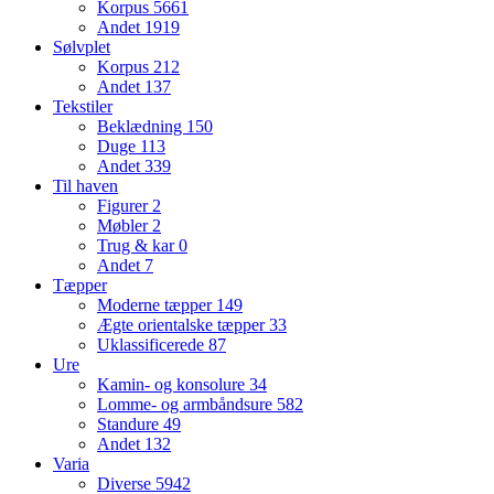
Korpus
5661
Andet
1919
Sølvplet
Korpus
212
Andet
137
Tekstiler
Beklædning
150
Duge
113
Andet
339
Til haven
Figurer
2
Møbler
2
Trug & kar
0
Andet
7
Tæpper
Moderne tæpper
149
Ægte orientalske tæpper
33
Uklassificerede
87
Ure
Kamin- og konsolure
34
Lomme- og armbåndsure
582
Standure
49
Andet
132
Varia
Diverse
5942