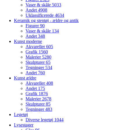
Vaser & skåle
5033
Andet
4908
Uklassificerede
4634
Keramik og stentøj - ældre og antik
Figurer
90
Vaser & skåle
134
Andet
348
Kunst moderne
Akvareller
605
Grafik
1560
Malerier
5280
Skulpturer
65
Tegninger
534
Andet
760
Kunst ældre
Akvareller
408
Andet
175
Grafik
1876
Malerier
2678
Skulpturer
85
Tegninger
483
Legetøj
Diverse legetøj
1044
Lysestager