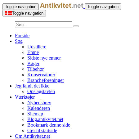
Toggle navigation
Toggle navigation
Toggle navigation
Forside
Søg
Udstillere
Emne
Sidste nye emner
Bøger
Tilbehør
Konservatorer
Brancheforeninger
Jeg fandt det ikke
Opslagstavlen
Værktøjer
Nyhedsbrev
Kalenderen
Sitemap
Blog.antikvitet.net
Bookmark denne side
Gør til startside
Om Antikvitet.net