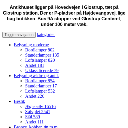
Antikhuset ligger på Hovedvejen i Glostrup, tæt på
Glostrup station. Der er P-pladser på Højdevangsvej, lige
bag butikken. Bus 9A stopper ved Glostrup Centeret,
under 100 meter væk.
kategorier
Toggle navigation
Belysning moderne
Bordlamper
802
Standerlamper
135
Loftslamper
820
Andet
181
Uklassificerede
79
Belysning ældre og antik
Bordlamper
854
Standerlamper
17
Loftslamper
532
Andet
226
Bestik
Ægte sølv
16516
Sølvplet
2541
Stål
589
Andet
111
Bronze, kobber, tin m.m.