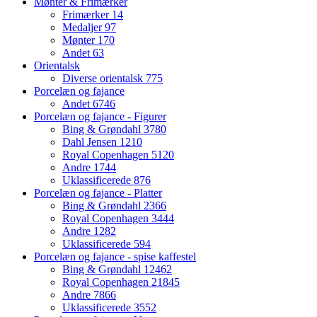
Mønter & Frimærker
Frimærker
14
Medaljer
97
Mønter
170
Andet
63
Orientalsk
Diverse orientalsk
775
Porcelæn og fajance
Andet
6746
Porcelæn og fajance - Figurer
Bing & Grøndahl
3780
Dahl Jensen
1210
Royal Copenhagen
5120
Andre
1744
Uklassificerede
876
Porcelæn og fajance - Platter
Bing & Grøndahl
2366
Royal Copenhagen
3444
Andre
1282
Uklassificerede
594
Porcelæn og fajance - spise kaffestel
Bing & Grøndahl
12462
Royal Copenhagen
21845
Andre
7866
Uklassificerede
3552