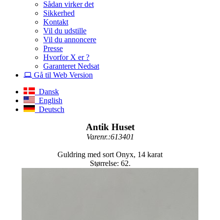
Sådan virker det
Sikkerhed
Kontakt
Vil du udstille
Vil du annoncere
Presse
Hvorfor X er ?
Garanteret Nedsat
Gå til Web Version
Dansk
English
Deutsch
Antik Huset
Varenr.:613401
Guldring med sort Onyx, 14 karat
Størrelse: 62.