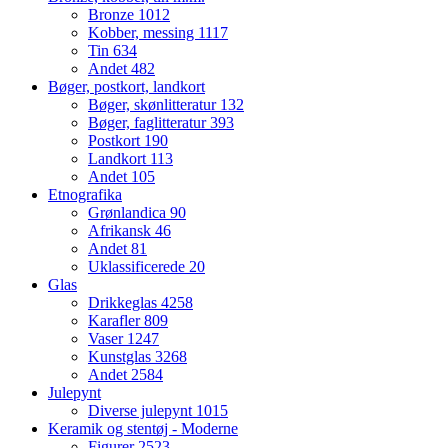
Bronze
1012
Kobber, messing
1117
Tin
634
Andet
482
Bøger, postkort, landkort
Bøger, skønlitteratur
132
Bøger, faglitteratur
393
Postkort
190
Landkort
113
Andet
105
Etnografika
Grønlandica
90
Afrikansk
46
Andet
81
Uklassificerede
20
Glas
Drikkeglas
4258
Karafler
809
Vaser
1247
Kunstglas
3268
Andet
2584
Julepynt
Diverse julepynt
1015
Keramik og stentøj - Moderne
Figurer
2523