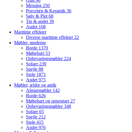
Glas
96
Messing
250
Porcelæn & Keramik
36
Sølv & Plet
68
Tin & andet
39
Andet
168
Maritime effekter
Diverse maritime effekter
22
Møbler, moderne
Borde
1370
Møbelsæt
53
Opbevaringsmøbler
224
Sofaer
239
Spejle
88
Stole
1871
Andet
975
Møbler, ældre og antik
Almuemøbler
142
Borde
626
Møbelsæt og spisestuer
27
Opbevaringsmøbler
348
Sofaer
65
Spejle
212
Stole
415
Andet
976