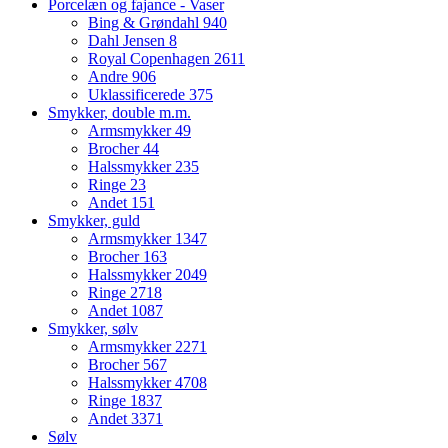
Porcelæn og fajance - Vaser
Bing & Grøndahl
940
Dahl Jensen
8
Royal Copenhagen
2611
Andre
906
Uklassificerede
375
Smykker, double m.m.
Armsmykker
49
Brocher
44
Halssmykker
235
Ringe
23
Andet
151
Smykker, guld
Armsmykker
1347
Brocher
163
Halssmykker
2049
Ringe
2718
Andet
1087
Smykker, sølv
Armsmykker
2271
Brocher
567
Halssmykker
4708
Ringe
1837
Andet
3371
Sølv