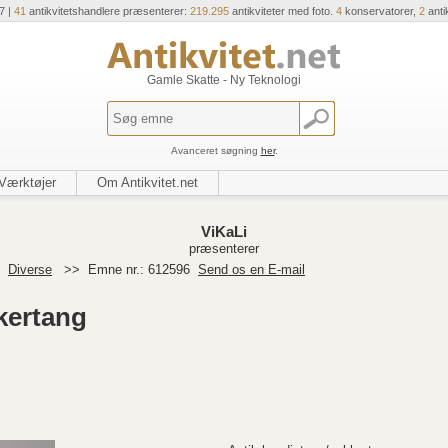
7 |
41
antikvitetshandlere præsenterer:
219.295
antikviteter med foto.
4
konservatorer,
2
anti
Gamle Skatte - Ny Teknologi
Avanceret søgning
her
.
Værktøjer
Om Antikvitet.net
ViKaLi
præsenterer
>
Diverse
>>
Emne nr.: 612596
Send os en E-mail
kertang