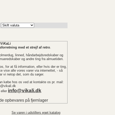
ViKaLi
forretning med et strejf af retro
.
k olmerdug, linned, håndarbejdsredskaber og
ueredskaber og andre ting fra almuetiden.
, for at få information, eller hvis der er ting,
vise alle vores varer via internettet, - så
ar vi netop det, som du søger.
n købe hos os ved at kontakte os pr. mail:
o@vikali.dk
info@vikali.dk
 eller
e opbevares på fjernlager
Se varen i udstillers eget katalog