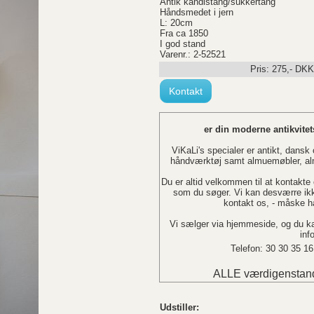
Antik kandistang/sukkertang
Håndsmedet i jern
L: 20cm
Fra ca 1850
I god stand
Varenr.: 2-52521
Pris:
275
,-
DKK
Kontakt
er din moderne antikvitets
ViKaLi's specialer er antikt, dans
håndværktøj samt almuemøbler, alm
Du er altid velkommen til at kontakte os
som du søger. Vi kan desværre ikke 
kontakt os, - måske h
Vi sælger via hjemmeside, og du ka
inf
Telefon: 30 30 35 16
ALLE værdigenstand
Udstiller: