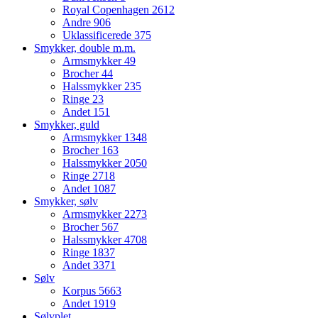
Royal Copenhagen
2612
Andre
906
Uklassificerede
375
Smykker, double m.m.
Armsmykker
49
Brocher
44
Halssmykker
235
Ringe
23
Andet
151
Smykker, guld
Armsmykker
1348
Brocher
163
Halssmykker
2050
Ringe
2718
Andet
1087
Smykker, sølv
Armsmykker
2273
Brocher
567
Halssmykker
4708
Ringe
1837
Andet
3371
Sølv
Korpus
5663
Andet
1919
Sølvplet