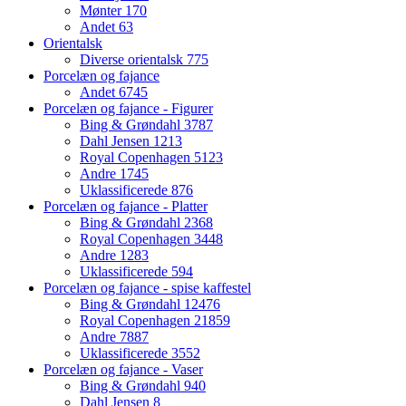
Mønter
170
Andet
63
Orientalsk
Diverse orientalsk
775
Porcelæn og fajance
Andet
6745
Porcelæn og fajance - Figurer
Bing & Grøndahl
3787
Dahl Jensen
1213
Royal Copenhagen
5123
Andre
1745
Uklassificerede
876
Porcelæn og fajance - Platter
Bing & Grøndahl
2368
Royal Copenhagen
3448
Andre
1283
Uklassificerede
594
Porcelæn og fajance - spise kaffestel
Bing & Grøndahl
12476
Royal Copenhagen
21859
Andre
7887
Uklassificerede
3552
Porcelæn og fajance - Vaser
Bing & Grøndahl
940
Dahl Jensen
8