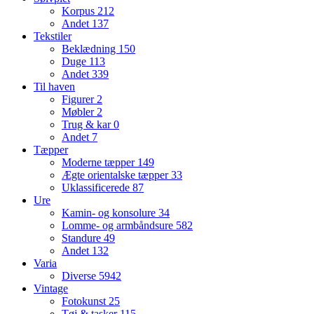
Korpus
212
Andet
137
Tekstiler
Beklædning
150
Duge
113
Andet
339
Til haven
Figurer
2
Møbler
2
Trug & kar
0
Andet
7
Tæpper
Moderne tæpper
149
Ægte orientalske tæpper
33
Uklassificerede
87
Ure
Kamin- og konsolure
34
Lomme- og armbåndsure
582
Standure
49
Andet
132
Varia
Diverse
5942
Vintage
Fotokunst
25
Tøj & tasker
115