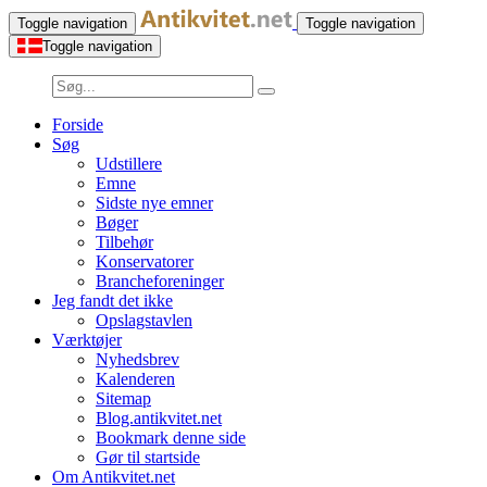
Toggle navigation
Toggle navigation
Toggle navigation
Forside
Søg
Udstillere
Emne
Sidste nye emner
Bøger
Tilbehør
Konservatorer
Brancheforeninger
Jeg fandt det ikke
Opslagstavlen
Værktøjer
Nyhedsbrev
Kalenderen
Sitemap
Blog.antikvitet.net
Bookmark denne side
Gør til startside
Om Antikvitet.net