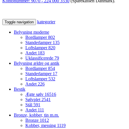
Kontonummer:
9070 - 224 000 3530
(Sparekassen Danmark).
kategorier
Toggle navigation
Belysning moderne
Bordlamper
802
Standerlamper
135
Loftslamper
820
Andet
183
Uklassificerede
79
Belysning ældre og antik
Bordlamper
854
Standerlamper
17
Loftslamper
532
Andet
226
Bestik
Ægte sølv
16516
Sølvplet
2541
Stål
591
Andet
111
Bronze, kobber, tin m.m.
Bronze
1012
Kobber, messing
1119