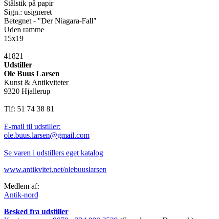
Stålstik på papir
Sign.: usigneret
Betegnet - "Der Niagara-Fall"
Uden ramme
15x19
41821
Udstiller
Ole Buus Larsen
Kunst & Antikviteter
9320 Hjallerup
Tlf: 51 74 38 81
E-mail til udstiller:
ole.buus.larsen@gmail.com
Se varen i udstillers eget katalog
www.antikvitet.net/olebuuslarsen
Medlem af:
Antik-nord
Besked fra udstiller