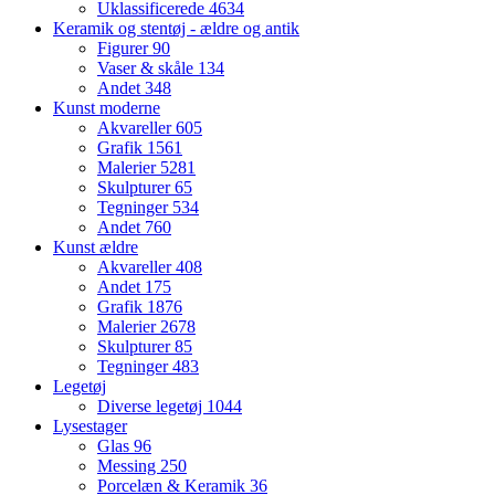
Uklassificerede
4634
Keramik og stentøj - ældre og antik
Figurer
90
Vaser & skåle
134
Andet
348
Kunst moderne
Akvareller
605
Grafik
1561
Malerier
5281
Skulpturer
65
Tegninger
534
Andet
760
Kunst ældre
Akvareller
408
Andet
175
Grafik
1876
Malerier
2678
Skulpturer
85
Tegninger
483
Legetøj
Diverse legetøj
1044
Lysestager
Glas
96
Messing
250
Porcelæn & Keramik
36