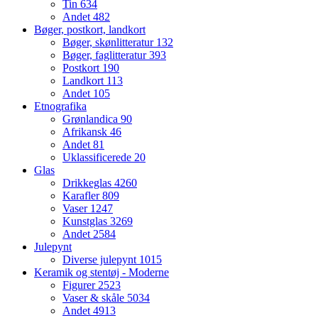
Tin
634
Andet
482
Bøger, postkort, landkort
Bøger, skønlitteratur
132
Bøger, faglitteratur
393
Postkort
190
Landkort
113
Andet
105
Etnografika
Grønlandica
90
Afrikansk
46
Andet
81
Uklassificerede
20
Glas
Drikkeglas
4260
Karafler
809
Vaser
1247
Kunstglas
3269
Andet
2584
Julepynt
Diverse julepynt
1015
Keramik og stentøj - Moderne
Figurer
2523
Vaser & skåle
5034
Andet
4913