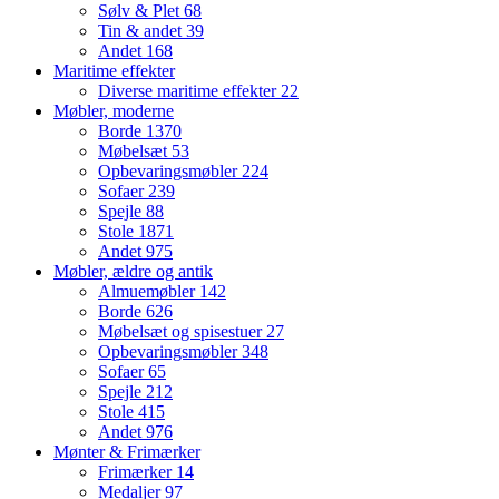
Sølv & Plet
68
Tin & andet
39
Andet
168
Maritime effekter
Diverse maritime effekter
22
Møbler, moderne
Borde
1370
Møbelsæt
53
Opbevaringsmøbler
224
Sofaer
239
Spejle
88
Stole
1871
Andet
975
Møbler, ældre og antik
Almuemøbler
142
Borde
626
Møbelsæt og spisestuer
27
Opbevaringsmøbler
348
Sofaer
65
Spejle
212
Stole
415
Andet
976
Mønter & Frimærker
Frimærker
14
Medaljer
97