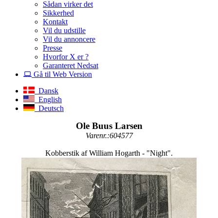
Sådan virker det
Sikkerhed
Kontakt
Vil du udstille
Vil du annoncere
Presse
Hvorfor X er ?
Garanteret Nedsat
Gå til Web Version
Dansk
English
Deutsch
Ole Buus Larsen
Varenr.:604577
Kobberstik af William Hogarth - "Night".