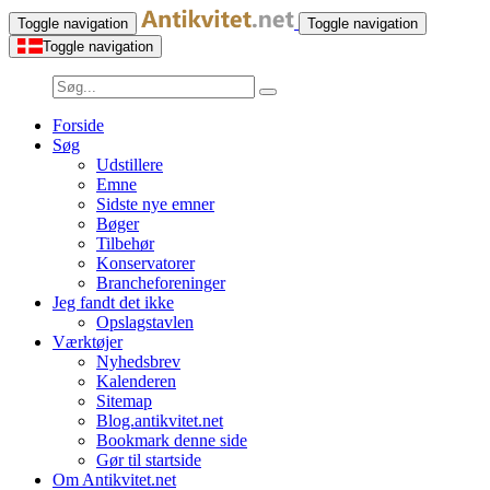
Toggle navigation
Toggle navigation
Toggle navigation
Forside
Søg
Udstillere
Emne
Sidste nye emner
Bøger
Tilbehør
Konservatorer
Brancheforeninger
Jeg fandt det ikke
Opslagstavlen
Værktøjer
Nyhedsbrev
Kalenderen
Sitemap
Blog.antikvitet.net
Bookmark denne side
Gør til startside
Om Antikvitet.net