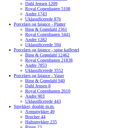
Dahl Jensen
1209
Royal Copenhagen
5108
Andre
1743
Uklassificerede
876
Porcelæn og fajance - Platter
Bing & Grøndahl
2361
Royal Copenhagen
3441
Andre
1282
Uklassificerede
594
Porcelæn og fajance - spise kaffestel
Bing & Grøndahl
12462
Royal Copenhagen
21838
Andre
7853
Uklassificerede
3552
Porcelæn og fajance - Vaser
Bing & Grøndahl
940
Dahl Jensen
8
Royal Copenhagen
2610
Andre
903
Uklassificerede
443
Smykker, double m.m.
Armsmykker
49
Brocher
44
Halssmykker
235
Ringe
23