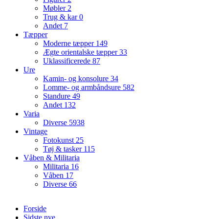
Møbler
2
Trug & kar
0
Andet
7
Tæpper
Moderne tæpper
149
Ægte orientalske tæpper
33
Uklassificerede
87
Ure
Kamin- og konsolure
34
Lomme- og armbåndsure
582
Standure
49
Andet
132
Varia
Diverse
5938
Vintage
Fotokunst
25
Tøj & tasker
115
Våben & Militaria
Militaria
16
Våben
17
Diverse
66
Forside
Sidste nye