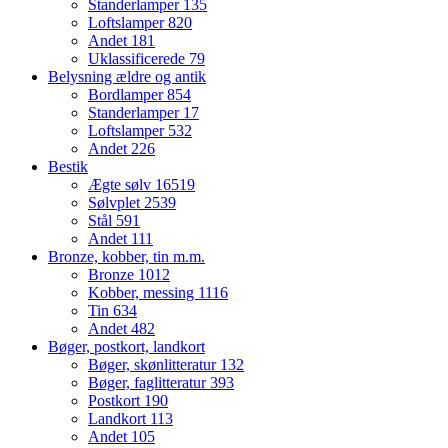
Standerlamper
135
Loftslamper
820
Andet
181
Uklassificerede
79
Belysning ældre og antik
Bordlamper
854
Standerlamper
17
Loftslamper
532
Andet
226
Bestik
Ægte sølv
16519
Sølvplet
2539
Stål
591
Andet
111
Bronze, kobber, tin m.m.
Bronze
1012
Kobber, messing
1116
Tin
634
Andet
482
Bøger, postkort, landkort
Bøger, skønlitteratur
132
Bøger, faglitteratur
393
Postkort
190
Landkort
113
Andet
105