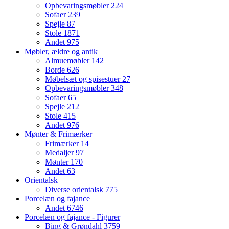
Opbevaringsmøbler
224
Sofaer
239
Spejle
87
Stole
1871
Andet
975
Møbler, ældre og antik
Almuemøbler
142
Borde
626
Møbelsæt og spisestuer
27
Opbevaringsmøbler
348
Sofaer
65
Spejle
212
Stole
415
Andet
976
Mønter & Frimærker
Frimærker
14
Medaljer
97
Mønter
170
Andet
63
Orientalsk
Diverse orientalsk
775
Porcelæn og fajance
Andet
6746
Porcelæn og fajance - Figurer
Bing & Grøndahl
3759