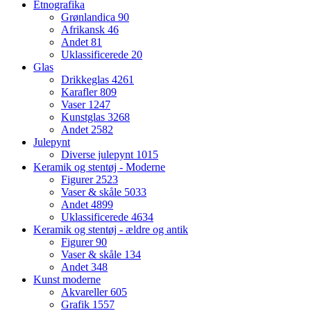
Etnografika
Grønlandica
90
Afrikansk
46
Andet
81
Uklassificerede
20
Glas
Drikkeglas
4261
Karafler
809
Vaser
1247
Kunstglas
3268
Andet
2582
Julepynt
Diverse julepynt
1015
Keramik og stentøj - Moderne
Figurer
2523
Vaser & skåle
5033
Andet
4899
Uklassificerede
4634
Keramik og stentøj - ældre og antik
Figurer
90
Vaser & skåle
134
Andet
348
Kunst moderne
Akvareller
605
Grafik
1557