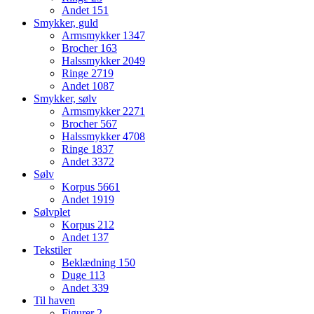
Andet
151
Smykker, guld
Armsmykker
1347
Brocher
163
Halssmykker
2049
Ringe
2719
Andet
1087
Smykker, sølv
Armsmykker
2271
Brocher
567
Halssmykker
4708
Ringe
1837
Andet
3372
Sølv
Korpus
5661
Andet
1919
Sølvplet
Korpus
212
Andet
137
Tekstiler
Beklædning
150
Duge
113
Andet
339
Til haven
Figurer
2