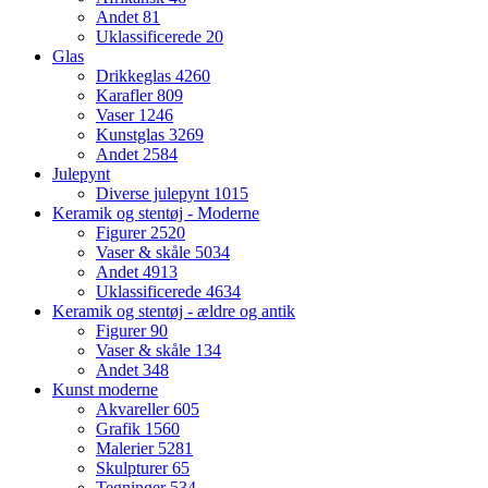
Andet
81
Uklassificerede
20
Glas
Drikkeglas
4260
Karafler
809
Vaser
1246
Kunstglas
3269
Andet
2584
Julepynt
Diverse julepynt
1015
Keramik og stentøj - Moderne
Figurer
2520
Vaser & skåle
5034
Andet
4913
Uklassificerede
4634
Keramik og stentøj - ældre og antik
Figurer
90
Vaser & skåle
134
Andet
348
Kunst moderne
Akvareller
605
Grafik
1560
Malerier
5281
Skulpturer
65
Tegninger
534