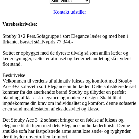
Kontakt udstiller
Varebeskrivelse:
Stouby 3+2 Pers.Sofagruppe i sort Elegance læder og med ben i
firkantet børstet stål.Nypris 77.344,-
Sættet er opbygget med de dyreste tilvalg så som anilin læder og
keder syninger, sættet er afrenset og læderbehandlet og stå i yderst
flot stand.
Beskrivelse
Velkommen til verdens af ultimativ luksus og komfort med Stouby
Ace 3+2 sofasæt i sort Elegance anilin læder. Dette sofistikerede sæt
kommer fra det anerkendte brand Stouby og tilbyder en perfekt
blanding af klassisk elegance og moderne design. Skabt til at
imødekomme din krav om individualitet og komfort, denne sofaserie
er en sand manifestation af eksklusivitet og klasse.
Det Stouby Ace 3+2 sofasæt bringer er en følelse af luksus og
elegance til dit hjem med dets Elegance anilin læderfinish. Denne
smukke sofa har fastpolstrede arme samt løse sæde- og ryghynder,
der tilbyder uovertruffen komfort.