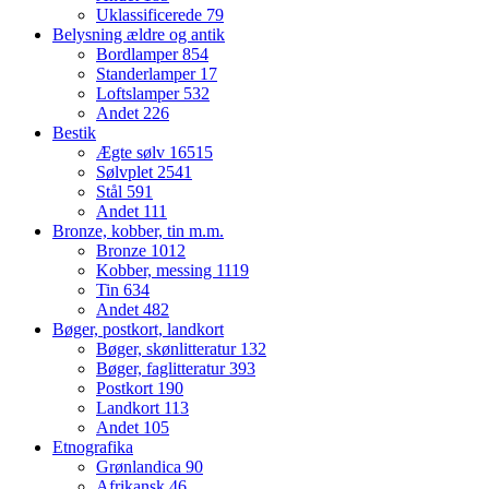
Uklassificerede
79
Belysning ældre og antik
Bordlamper
854
Standerlamper
17
Loftslamper
532
Andet
226
Bestik
Ægte sølv
16515
Sølvplet
2541
Stål
591
Andet
111
Bronze, kobber, tin m.m.
Bronze
1012
Kobber, messing
1119
Tin
634
Andet
482
Bøger, postkort, landkort
Bøger, skønlitteratur
132
Bøger, faglitteratur
393
Postkort
190
Landkort
113
Andet
105
Etnografika
Grønlandica
90
Afrikansk
46