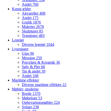
Andet
760
Kunst ældre
Akvareller
408
Andet
175
Grafik
1876
Malerier
2678
Skulpturer
85
Tegninger
483
Legetøj
Diverse legetøj
1044
Lysestager
Glas
96
Messing
250
Porcelæn & Keramik
36
Sølv & Plet
68
Tin & andet
39
Andet
168
Maritime effekter
Diverse maritime effekter
22
Møbler, moderne
Borde
1370
Møbelsæt
53
Opbevaringsmøbler
224
Sofaer
238