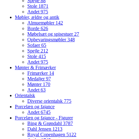
Spejle
88
Stole
1871
Andet
975
Møbler, ældre og antik
Almuemøbler
142
Borde
626
Møbelsæt og spisestuer
27
Opbevaringsmøbler
348
Sofaer
65
Spejle
212
Stole
415
Andet
975
Mønter & Frimærker
Frimærker
14
Medaljer
97
Mønter
170
Andet
63
Orientalsk
Diverse orientalsk
775
Porcelæn og fajance
Andet
6745
Porcelæn og fajance - Figurer
Bing & Grøndahl
3787
Dahl Jensen
1213
Royal Copenhagen
5122