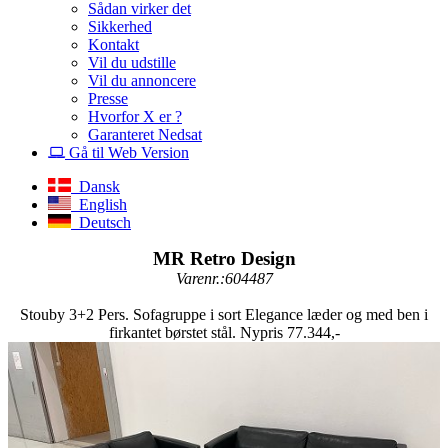
Sådan virker det
Sikkerhed
Kontakt
Vil du udstille
Vil du annoncere
Presse
Hvorfor X er ?
Garanteret Nedsat
Gå til Web Version
Dansk
English
Deutsch
MR Retro Design
Varenr.:604487
Stouby 3+2 Pers. Sofagruppe i sort Elegance læder og med ben i
firkantet børstet stål. Nypris 77.344,-