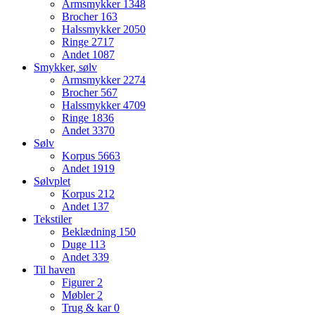
Armsmykker
1348
Brocher
163
Halssmykker
2050
Ringe
2717
Andet
1087
Smykker, sølv
Armsmykker
2274
Brocher
567
Halssmykker
4709
Ringe
1836
Andet
3370
Sølv
Korpus
5663
Andet
1919
Sølvplet
Korpus
212
Andet
137
Tekstiler
Beklædning
150
Duge
113
Andet
339
Til haven
Figurer
2
Møbler
2
Trug & kar
0