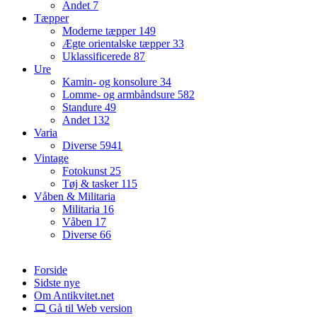
Andet
7
Tæpper
Moderne tæpper
149
Ægte orientalske tæpper
33
Uklassificerede
87
Ure
Kamin- og konsolure
34
Lomme- og armbåndsure
582
Standure
49
Andet
132
Varia
Diverse
5941
Vintage
Fotokunst
25
Tøj & tasker
115
Våben & Militaria
Militaria
16
Våben
17
Diverse
66
Forside
Sidste nye
Om Antikvitet.net
Gå til Web version