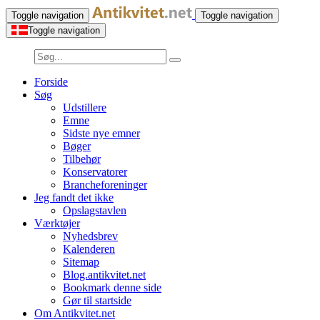
Toggle navigation
Toggle navigation
Toggle navigation
Forside
Søg
Udstillere
Emne
Sidste nye emner
Bøger
Tilbehør
Konservatorer
Brancheforeninger
Jeg fandt det ikke
Opslagstavlen
Værktøjer
Nyhedsbrev
Kalenderen
Sitemap
Blog.antikvitet.net
Bookmark denne side
Gør til startside
Om Antikvitet.net