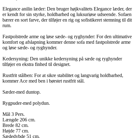
Elegance anilin læder: Den bruger højkvalitets Elegance læder, der
er kendt for sin styrke, holdbarhed og luksuriøse udseende. Sofaen
bærer en sort farve, der tilføjer en rig og sofistikeret stemning til dit
rum.
Fastpolstrede arme og løse sæde- og ryghynder: For den ultimative
komfort og afslapning kommer denne sofa med fastpolstrede arme
og løse sæde- og ryghynder.
Kedersyning: Den unikke kedersyning på sæde og ryghynder
tilføjer en ekstra finhed til designet.
Rustfrit stålben: For at sikre stabilitet og langvarig holdbarhed,
kommer Ace med ben i børstet rustfrit stål.
Sæder-med duntop.
Rygpuder-med polydun.
Mål 3 Pers.
Længde 206 cm.
Brede 82 cm.
Højde 77 cm.
Sædedybde 51 cm.