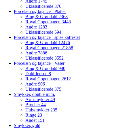
Andre
1745
Uklassificerede
876
Porcelæn og fajance - Platter
Bing & Grøndahl
2368
Royal Copenhagen
3448
Andre
1283
Uklassificerede
594
Porcelæn og fajance - spise kaffestel
Bing & Grøndahl
12476
Royal Copenhagen
21858
Andre
7886
Uklassificerede
3552
Porcelæn og fajance - Vaser
Bing & Grøndahl
940
Dahl Jensen
8
Royal Copenhagen
2612
Andre
906
Uklassificerede
375
Smykker, double m.m.
Armsmykker
49
Brocher
44
Halssmykker
235
Ringe
23
Andet
151
Smykker, guld