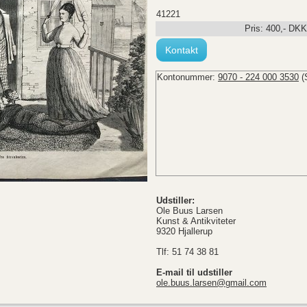
41221
Pris:
400
,-
DKK
Kontakt
Kontonummer:
9070 - 224 000 3530
(
Udstiller:
Ole Buus Larsen
Kunst & Antikviteter
9320 Hjallerup
Tlf: 51 74 38 81
E-mail til udstiller
ole.buus.larsen@gmail.com