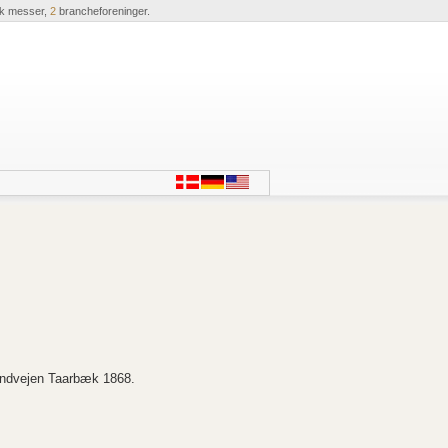
ik messer,
2
brancheforeninger.
randvejen Taarbæk 1868.