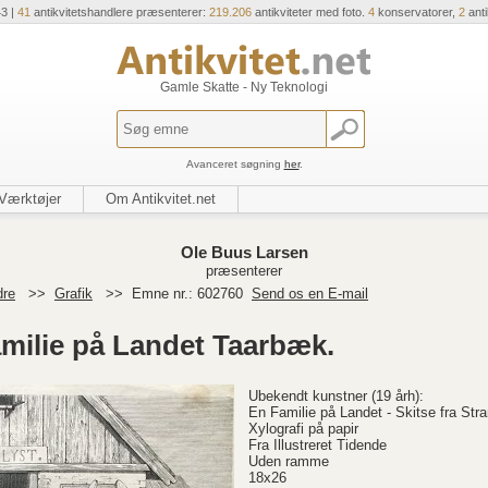
43 |
41
antikvitetshandlere præsenterer:
219.206
antikviteter med foto.
4
konservatorer,
2
ant
Gamle Skatte - Ny Teknologi
Avanceret søgning
her
.
Værktøjer
Om Antikvitet.net
Ole Buus Larsen
præsenterer
dre
>>
Grafik
>>
Emne nr.: 602760
Send os en E-mail
amilie på Landet Taarbæk.
Ubekendt kunstner (19 årh):
En Familie på Landet - Skitse fra St
Xylografi på papir
Fra Illustreret Tidende
Uden ramme
18x26