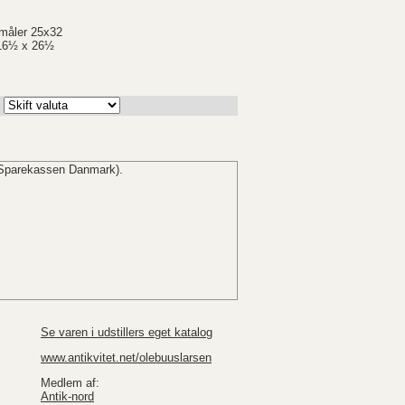
måler 25x32
 16½ x 26½
Sparekassen Danmark).
Se varen i udstillers eget katalog
www.antikvitet.net/olebuuslarsen
Medlem af:
Antik-nord