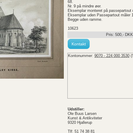
68.
Nr. 9 på mindre øer.
Eksemplar monteret på passepartout 
Eksemplar uden Passepartout måler
Begge uden ramme.
10623
Pris:
500
,-
DKK
Kontakt
Kontonummer:
9070 - 224 000 3530
(
Udstiller:
Ole Buus Larsen
Kunst & Antikviteter
9320 Hjallerup
Tlf: 51 74 38 81