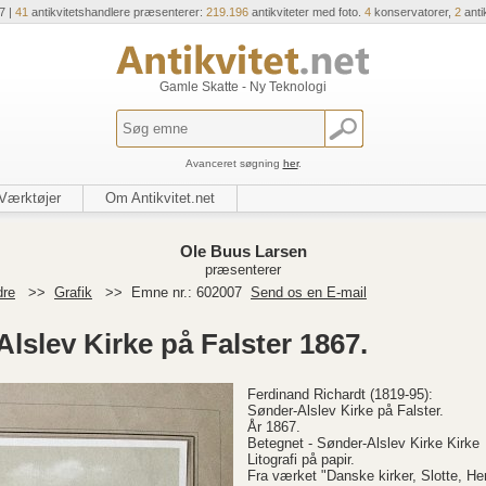
7 |
41
antikvitetshandlere præsenterer:
219.196
antikviteter med foto.
4
konservatorer,
2
anti
Gamle Skatte - Ny Teknologi
Avanceret søgning
her
.
Værktøjer
Om Antikvitet.net
Ole Buus Larsen
præsenterer
dre
>>
Grafik
>>
Emne nr.: 602007
Send os en E-mail
Alslev Kirke på Falster 1867.
Ferdinand Richardt (1819-95):
Sønder-Alslev Kirke på Falster.
År 1867.
Betegnet - Sønder-Alslev Kirke Kirke
Litografi på papir.
Fra værket "Danske kirker, Slotte, H