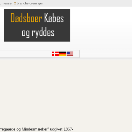
k messer,
2
brancheforeninger.
erregaarde og Mindesmærker" udgivet 1867-