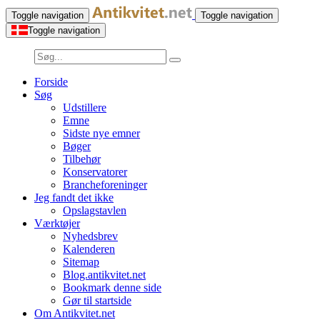
Toggle navigation
Toggle navigation
Toggle navigation
Forside
Søg
Udstillere
Emne
Sidste nye emner
Bøger
Tilbehør
Konservatorer
Brancheforeninger
Jeg fandt det ikke
Opslagstavlen
Værktøjer
Nyhedsbrev
Kalenderen
Sitemap
Blog.antikvitet.net
Bookmark denne side
Gør til startside
Om Antikvitet.net