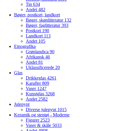
Tin
634
Andet
482
Bøger, postkort, landkort
Bøger, skønlitteratur
132
Bøger, faglitteratur
393
Postkort
190
Landkort
113
Andet
105
Etnografika
Grønlandica
90
Afrikansk
46
Andet
81
Uklassificerede
20
Glas
Drikkeglas
4261
Karafler
809
Vaser
1247
Kunstglas
3268
Andet
2582
Julepynt
Diverse julepynt
1015
Keramik og stentøj - Moderne
Figurer
2523
Vaser & skåle
5033
Andet
4908