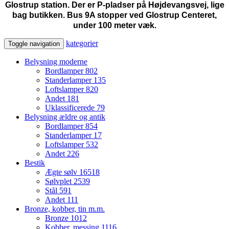
Glostrup station. Der er P-pladser på Højdevangsvej, lige
bag butikken. Bus 9A stopper ved Glostrup Centeret,
under 100 meter væk.
kategorier
Toggle navigation
Belysning moderne
Bordlamper
802
Standerlamper
135
Loftslamper
820
Andet
181
Uklassificerede
79
Belysning ældre og antik
Bordlamper
854
Standerlamper
17
Loftslamper
532
Andet
226
Bestik
Ægte sølv
16518
Sølvplet
2539
Stål
591
Andet
111
Bronze, kobber, tin m.m.
Bronze
1012
Kobber, messing
1116