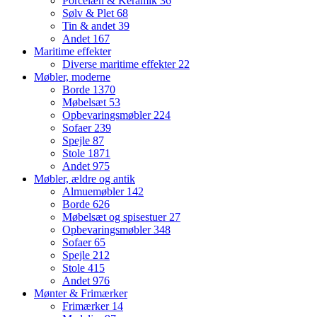
Porcelæn & Keramik
36
Sølv & Plet
68
Tin & andet
39
Andet
167
Maritime effekter
Diverse maritime effekter
22
Møbler, moderne
Borde
1370
Møbelsæt
53
Opbevaringsmøbler
224
Sofaer
239
Spejle
87
Stole
1871
Andet
975
Møbler, ældre og antik
Almuemøbler
142
Borde
626
Møbelsæt og spisestuer
27
Opbevaringsmøbler
348
Sofaer
65
Spejle
212
Stole
415
Andet
976
Mønter & Frimærker
Frimærker
14