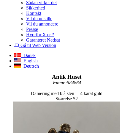
Sådan virker det
Sikkerhed
Kontakt
Vil du udstille
Vil du annoncere
Presse
Hvorfor X er ?
Garanteret Nedsat
Gå til Web Version
Dansk
English
Deutsch
Antik Huset
Varenr.:584864
Damering med blå sten i 14 karat guld
Størrelse 52