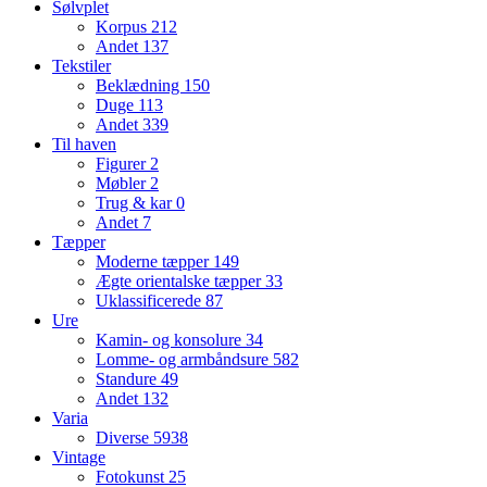
Sølvplet
Korpus
212
Andet
137
Tekstiler
Beklædning
150
Duge
113
Andet
339
Til haven
Figurer
2
Møbler
2
Trug & kar
0
Andet
7
Tæpper
Moderne tæpper
149
Ægte orientalske tæpper
33
Uklassificerede
87
Ure
Kamin- og konsolure
34
Lomme- og armbåndsure
582
Standure
49
Andet
132
Varia
Diverse
5938
Vintage
Fotokunst
25