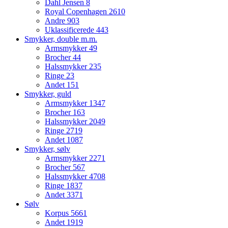
Dahl Jensen
8
Royal Copenhagen
2610
Andre
903
Uklassificerede
443
Smykker, double m.m.
Armsmykker
49
Brocher
44
Halssmykker
235
Ringe
23
Andet
151
Smykker, guld
Armsmykker
1347
Brocher
163
Halssmykker
2049
Ringe
2719
Andet
1087
Smykker, sølv
Armsmykker
2271
Brocher
567
Halssmykker
4708
Ringe
1837
Andet
3371
Sølv
Korpus
5661
Andet
1919