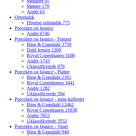
Medaljer
97
Mønter
170
Andet
63
Orientalsk
Diverse orientalsk
775
Porcelæn og fajance
Andet
6746
Porcelæn og fajance - Figurer
Bing & Grøndahl
3759
Dahl Jensen
1209
Royal Copenhagen
5108
Andre
1743
Uklassificerede
876
Porcelæn og fajance - Platter
Bing & Grøndahl
2361
Royal Copenhagen
3441
Andre
1282
Uklassificerede
594
Porcelæn og fajance - spise kaffestel
Bing & Grøndahl
12462
Royal Copenhagen
21838
Andre
7853
Uklassificerede
3552
Porcelæn og fajance - Vaser
Bing & Grøndahl
940