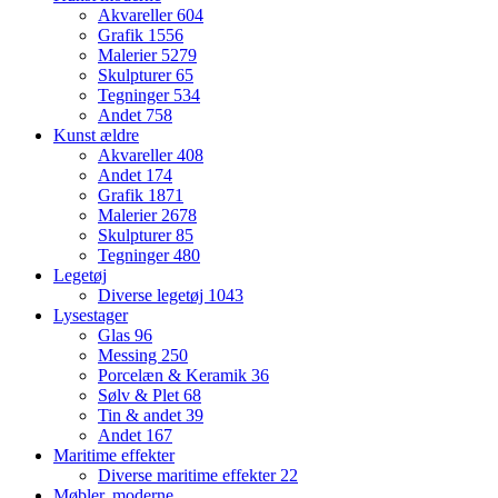
Akvareller
604
Grafik
1556
Malerier
5279
Skulpturer
65
Tegninger
534
Andet
758
Kunst ældre
Akvareller
408
Andet
174
Grafik
1871
Malerier
2678
Skulpturer
85
Tegninger
480
Legetøj
Diverse legetøj
1043
Lysestager
Glas
96
Messing
250
Porcelæn & Keramik
36
Sølv & Plet
68
Tin & andet
39
Andet
167
Maritime effekter
Diverse maritime effekter
22
Møbler, moderne