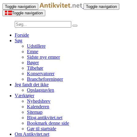
Toggle navigation
Toggle navigation
Toggle navigation
Forside
Søg
Udstillere
Emne
Sidste nye emner
Bøger
Tilbehør
Konservatorer
Brancheforeninger
Jeg fandt det ikke
Opslagstavlen
Værktøjer
Nyhedsbrev
Kalenderen
Sitemap
Blog.antikvitet.net
Bookmark denne side
Gør til startside
Om Antikvitet.net