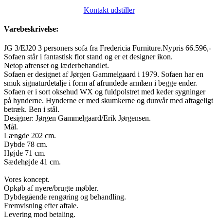
Kontakt udstiller
Varebeskrivelse:
JG 3/EJ20 3 personers sofa fra Fredericia Furniture.Nypris 66.596,-
Sofaen står i fantastisk flot stand og er et designer ikon.
Netop afrenset og læderbehandlet.
Sofaen er designet af Jørgen Gammelgaard i 1979. Sofaen har en
smuk signaturdetalje i form af afrundede armlæn i begge ender.
Sofaen er i sort oksehud WX og fuldpolstret med keder sygninger
på hynderne. Hynderne er med skumkerne og dunvår med aftageligt
betræk. Ben i stål.
Designer: Jørgen Gammelgaard/Erik Jørgensen.
Mål.
Længde 202 cm.
Dybde 78 cm.
Højde 71 cm.
Sædehøjde 41 cm.
Vores koncept.
Opkøb af nyere/brugte møbler.
Dybdegående rengøring og behandling.
Fremvisning efter aftale.
Levering mod betaling.