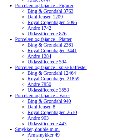
Porcelæn og fajance - Figurer
Bing & Grøndahl
3763
Dahl Jensen
1209
Royal Copenhagen
5096
Andre
1742
Uklassificerede
876
Porcelæn og fajance - Platter
Bing & Grøndahl
2361
Royal Copenhagen
3441
Andre
1284
Uklassificerede
594
Porcelæn og fajance - spise kaffestel
Bing & Grøndahl
12464
Royal Copenhagen
21859
Andre
7850
Uklassificerede
3553
Porcelæn og fajance - Vaser
Bing & Grøndahl
940
Dahl Jensen
8
Royal Copenhagen
2610
Andre
903
Uklassificerede
443
Smykker, double m.m.
Armsmykker
49