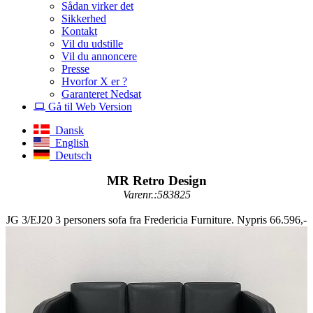
Sådan virker det
Sikkerhed
Kontakt
Vil du udstille
Vil du annoncere
Presse
Hvorfor X er ?
Garanteret Nedsat
Gå til Web Version
Dansk
English
Deutsch
MR Retro Design
Varenr.:583825
JG 3/EJ20 3 personers sofa fra Fredericia Furniture. Nypris 66.596,-