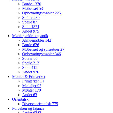
Borde
1370
Møbelsæt
53
Opbevaringsmøbler
225
Sofaer
239
Spejle
87
Stole
1871
Andet
975
Møbler, ældre og antik
Almuemøbler
142
Borde
626
Møbelsæt og spisestuer
27
Opbevaringsmøbler
346
Sofaer
65
Spejle
212
Stole
415
Andet
976
Mønter & Frimærker
Frimærker
14
Medaljer
97
Mønter
170
Andet
63
Orientalsk
Diverse orientalsk
775
Porcelæn og fajance
Andet
6747