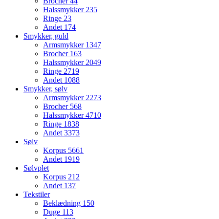
Brocher
44
Halssmykker
235
Ringe
23
Andet
174
Smykker, guld
Armsmykker
1347
Brocher
163
Halssmykker
2049
Ringe
2719
Andet
1088
Smykker, sølv
Armsmykker
2273
Brocher
568
Halssmykker
4710
Ringe
1838
Andet
3373
Sølv
Korpus
5661
Andet
1919
Sølvplet
Korpus
212
Andet
137
Tekstiler
Beklædning
150
Duge
113