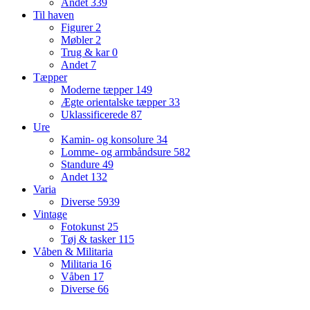
Andet
339
Til haven
Figurer
2
Møbler
2
Trug & kar
0
Andet
7
Tæpper
Moderne tæpper
149
Ægte orientalske tæpper
33
Uklassificerede
87
Ure
Kamin- og konsolure
34
Lomme- og armbåndsure
582
Standure
49
Andet
132
Varia
Diverse
5939
Vintage
Fotokunst
25
Tøj & tasker
115
Våben & Militaria
Militaria
16
Våben
17
Diverse
66