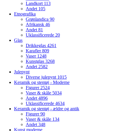
Landkort
113
Andet
105
Etnografika
Grønlandica
90
Afrikansk
46
Andet
81
Uklassificerede
20
Glas
Drikkeglas
4261
Karafler
809
Vaser
1248
Kunstglas
3268
Andet
2582
Julepynt
Diverse julepynt
1015
Keramik og stentøj - Moderne
Figurer
2524
Vaser & skåle
5034
Andet
4896
Uklassificerede
4634
Keramik og stentøj - ældre og antik
Figurer
90
Vaser & skåle
134
Andet
348
Kunst moderne