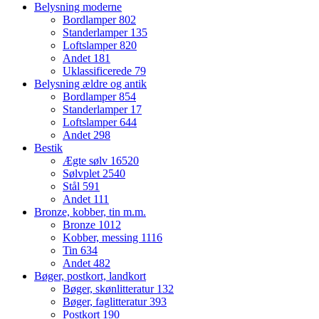
Belysning moderne
Bordlamper
802
Standerlamper
135
Loftslamper
820
Andet
181
Uklassificerede
79
Belysning ældre og antik
Bordlamper
854
Standerlamper
17
Loftslamper
644
Andet
298
Bestik
Ægte sølv
16520
Sølvplet
2540
Stål
591
Andet
111
Bronze, kobber, tin m.m.
Bronze
1012
Kobber, messing
1116
Tin
634
Andet
482
Bøger, postkort, landkort
Bøger, skønlitteratur
132
Bøger, faglitteratur
393
Postkort
190