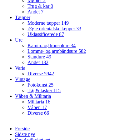
Møbler
2
Trug & kar
0
Andet
7
Tæpper
Moderne tæpper
149
Ægte orientalske tæpper
33
Uklassificerede
87
Ure
Kamin- og konsolure
34
Lomme- og armbåndsure
582
Standure
49
Andet
132
Varia
Diverse
5942
Vintage
Fotokunst
25
Tøj & tasker
115
Våben & Militaria
Militaria
16
Våben
17
Diverse
66
Forside
Sidste nye
Om Antikvitet.net