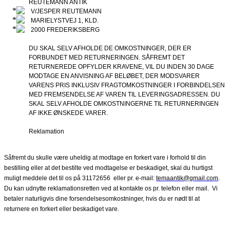
REUTEMANN ANTIK
V/JESPER REUTEMANN
MARIELYSTVEJ 1, KLD.
2000 FREDERIKSBERG
DU SKAL SELV AFHOLDE DE OMKOSTNINGER, DER ER
FORBUNDET MED RETURNERINGEN. SÅFREMT DET
RETURNEREDE OPFYLDER KRAVENE, VIL DU INDEN 30 DAGE
MODTAGE EN ANVISNING AF BELØBET, DER MODSVARER
VARENS PRIS INKLUSIV FRAGTOMKOSTNINGER I FORBINDELSEN
MED FREMSENDELSE AF VAREN TIL LEVERINGSADRESSEN. DU
SKAL SELV AFHOLDE OMKOSTNINGERNE TIL RETURNERINGEN
AF IKKE ØNSKEDE VARER.
Reklamation
Såfremt du skulle være uheldig at modtage en forkert vare i forhold til din
bestilling eller at det bestilte ved modtagelse er beskadiget, skal du hurtigst
muligt meddele det til os på 31172656
eller pr. e-mail:
temaantik@gmail.com
.
Du kan udnytte reklamationsretten ved at kontakte os pr. telefon eller mail.
Vi
betaler naturligvis dine forsendelsesomkostninger, hvis du er nødt til at
returnere en forkert eller beskadiget vare.