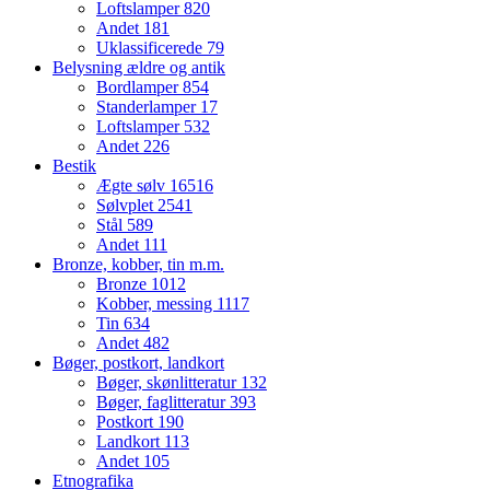
Loftslamper
820
Andet
181
Uklassificerede
79
Belysning ældre og antik
Bordlamper
854
Standerlamper
17
Loftslamper
532
Andet
226
Bestik
Ægte sølv
16516
Sølvplet
2541
Stål
589
Andet
111
Bronze, kobber, tin m.m.
Bronze
1012
Kobber, messing
1117
Tin
634
Andet
482
Bøger, postkort, landkort
Bøger, skønlitteratur
132
Bøger, faglitteratur
393
Postkort
190
Landkort
113
Andet
105
Etnografika