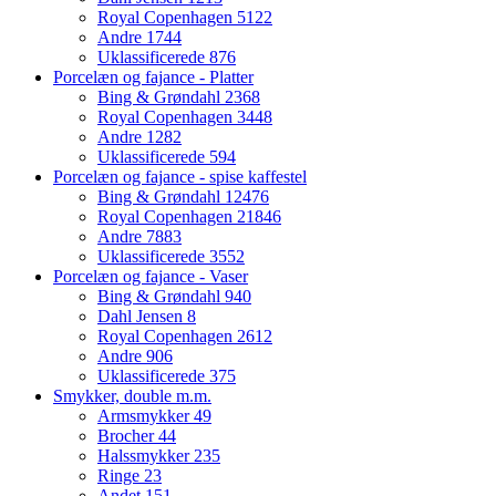
Royal Copenhagen
5122
Andre
1744
Uklassificerede
876
Porcelæn og fajance - Platter
Bing & Grøndahl
2368
Royal Copenhagen
3448
Andre
1282
Uklassificerede
594
Porcelæn og fajance - spise kaffestel
Bing & Grøndahl
12476
Royal Copenhagen
21846
Andre
7883
Uklassificerede
3552
Porcelæn og fajance - Vaser
Bing & Grøndahl
940
Dahl Jensen
8
Royal Copenhagen
2612
Andre
906
Uklassificerede
375
Smykker, double m.m.
Armsmykker
49
Brocher
44
Halssmykker
235
Ringe
23
Andet
151