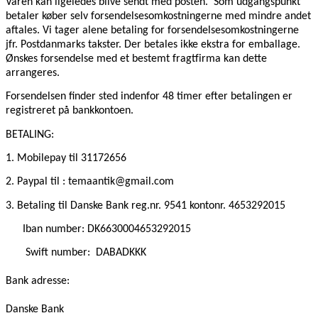
Varen kan ligeledes blive sendt med posten.
Som udgangspunkt
betaler køber selv forsendelsesomkostningerne med mindre andet
aftales. Vi tager alene betaling for forsendelsesomkostningerne
jfr. Postdanmarks takster. Der betales ikke ekstra for emballage.
Ønskes forsendelse med et bestemt fragtfirma kan dette
arrangeres.
Forsendelsen finder sted indenfor 48 timer efter betalingen er
registreret på bankkontoen.
BETALING:
1. Mobilepay
til 31172656
2. Paypal til : temaantik@gmail.com
3. Betaling til Danske Bank reg.nr. 9541 kontonr. 4653292015
Iban number: DK6630004653292015
Swift number:
DABADKKK
Bank adresse:
Danske Bank