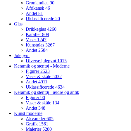
Grønlandica
90
Afrikansk
46
Andet
81
Uklassificerede
20
Glas
Drikkeglas
4260
Karafler
809
Vaser
1247
Kunstglas
3267
Andet
2584
Julepynt
Diverse julepynt
1015
Keramik og stentøj - Moderne
Figurer
2523
Vaser & skåle
5032
Andet
4911
Uklassificerede
4634
Keramik og stentøj - ældre og antik
Figurer
90
Vaser & skåle
134
Andet
348
Kunst moderne
Akvareller
605
Grafik
1561
Malerier
5280