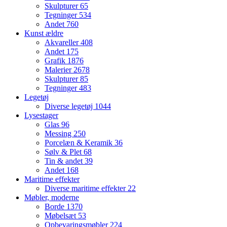
Skulpturer
65
Tegninger
534
Andet
760
Kunst ældre
Akvareller
408
Andet
175
Grafik
1876
Malerier
2678
Skulpturer
85
Tegninger
483
Legetøj
Diverse legetøj
1044
Lysestager
Glas
96
Messing
250
Porcelæn & Keramik
36
Sølv & Plet
68
Tin & andet
39
Andet
168
Maritime effekter
Diverse maritime effekter
22
Møbler, moderne
Borde
1370
Møbelsæt
53
Opbevaringsmøbler
224