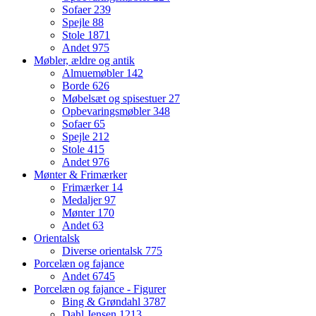
Sofaer
239
Spejle
88
Stole
1871
Andet
975
Møbler, ældre og antik
Almuemøbler
142
Borde
626
Møbelsæt og spisestuer
27
Opbevaringsmøbler
348
Sofaer
65
Spejle
212
Stole
415
Andet
976
Mønter & Frimærker
Frimærker
14
Medaljer
97
Mønter
170
Andet
63
Orientalsk
Diverse orientalsk
775
Porcelæn og fajance
Andet
6745
Porcelæn og fajance - Figurer
Bing & Grøndahl
3787
Dahl Jensen
1213