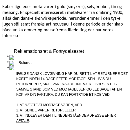
Køber ligeledes metalvarer i guld (smykker), sølv, kobber, tin og
messing. Er specielt interesseret i metalvarer fra omkring 1900,
altså den danske skønvirkeperiode, herunder emner i den tyske
jugen stil samt franske art nouveau. I denne periode er der skab
både unika emner og massefremstillede ting der har vores
interesse.
Reklamationsret & Fortrydelsesret
Returret:
IFØLGE DANSK LOVGIVNING HAR DU RET TIL AT RETURNERE DET
KØBTE INDEN 14 DAGE EFTER MODTAGELSEN. HVIS DU
RETURNERER, SKAL VAREN/VARERNE VÆRE I VÆSENTLIG
SAMME STAND SOM VED MODTAGELSEN OG LEDSAGET AF EN
KOPI AF DIN FAKTURA. DU KAN FORTRYDE ET KØB VED
1. AT NÆGTE AT MODTAGE VAREN, VED
2. AT SENDE VAREN RETUR, ELLER
3. AT INDLEVER DEN TIL NEDENSTÅENDE ADRESSE
EFTER
AFTALE
.