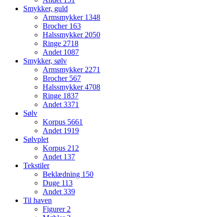
Smykker, guld
Armsmykker
1348
Brocher
163
Halssmykker
2050
Ringe
2718
Andet
1087
Smykker, sølv
Armsmykker
2271
Brocher
567
Halssmykker
4708
Ringe
1837
Andet
3371
Sølv
Korpus
5661
Andet
1919
Sølvplet
Korpus
212
Andet
137
Tekstiler
Beklædning
150
Duge
113
Andet
339
Til haven
Figurer
2