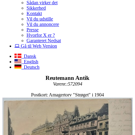
Sådan virker det
Sikkerhed
Kontakt
Vil du udstille
Vil du annoncere
Presse
Hvorfor X er ?
Garanteret Nedsat
Gå til Web Version
Dansk
English
Deutsch
Reutemann Antik
Varenr.:572094
Postkort: Amagertorv "Strøget" i 1904