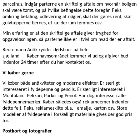
parcelhus, indgår parterne en skriftelig aftale om hvornår boligen
skal være tømt, og på hvilke betingelse dette foregår. F.eks.
omkring betaling, udlevering af nøgler, skal der gøres rent, skal
gulvtæpperne fjernes, et kælderrum tømmes osv.
Min erfaring er at den skriftelige aftale giver tryghed for
opgaveløsningen, så parterne ikke er i tvivl om hvad der er aftalt.
Reutemann Antik rydder dødsboer på hele
sjælland. I Københavnsområdet kommer vi ud og afgiver bud
indenfor 24 timer efter du har kontaktet os.
Vi køber gerne
Vi køber både antikviteter og moderne effekter. Er særligt
interesseret i fyldepenne og pencils. Er særligt interesseret i
Montblanc, Pelikan, Parker og Penol. Har dog interesse i alle
fyldepennemærker. Køber således også reklameemer indenfor
dette felt. F.eks. reklameskilte bl.a. i emalje, karton osv. Store
modeller af fyldepenne i forskelligt materiale gives der god pris
for.
Postkort og fotografier