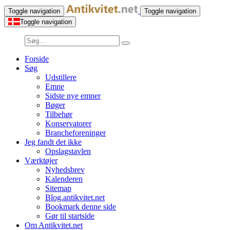
Toggle navigation
Toggle navigation
Toggle navigation
Forside
Søg
Udstillere
Emne
Sidste nye emner
Bøger
Tilbehør
Konservatorer
Brancheforeninger
Jeg fandt det ikke
Opslagstavlen
Værktøjer
Nyhedsbrev
Kalenderen
Sitemap
Blog.antikvitet.net
Bookmark denne side
Gør til startside
Om Antikvitet.net