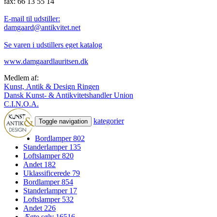
fax: 66 13 55 14
E-mail til udstiller:
damgaard@antikvitet.net
Se varen i udstillers eget katalog
www.damgaardlauritsen.dk
Medlem af:
Kunst, Antik & Design Ringen
Dansk Kunst- & Antikvitetshandler Union
C.I.N.O.A.
kategorier
Toggle navigation
Bordlamper
802
Standerlamper
135
Loftslamper
820
Andet
182
Uklassificerede
79
Bordlamper
854
Standerlamper
17
Loftslamper
532
Andet
226
Ægte sølv
16516