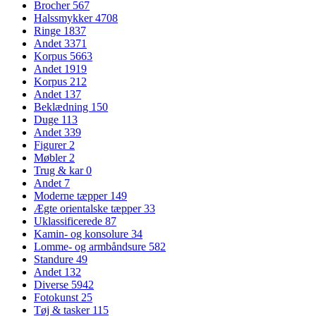
Brocher
567
Halssmykker
4708
Ringe
1837
Andet
3371
Korpus
5663
Andet
1919
Korpus
212
Andet
137
Beklædning
150
Duge
113
Andet
339
Figurer
2
Møbler
2
Trug & kar
0
Andet
7
Moderne tæpper
149
Ægte orientalske tæpper
33
Uklassificerede
87
Kamin- og konsolure
34
Lomme- og armbåndsure
582
Standure
49
Andet
132
Diverse
5942
Fotokunst
25
Tøj & tasker
115