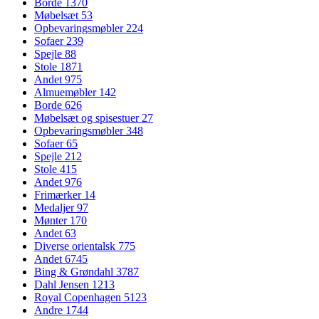
Borde
1370
Møbelsæt
53
Opbevaringsmøbler
224
Sofaer
239
Spejle
88
Stole
1871
Andet
975
Almuemøbler
142
Borde
626
Møbelsæt og spisestuer
27
Opbevaringsmøbler
348
Sofaer
65
Spejle
212
Stole
415
Andet
976
Frimærker
14
Medaljer
97
Mønter
170
Andet
63
Diverse orientalsk
775
Andet
6745
Bing & Grøndahl
3787
Dahl Jensen
1213
Royal Copenhagen
5123
Andre
1744