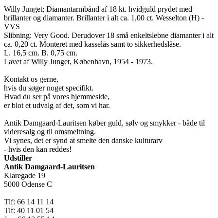
Willy Junget; Diamantarmbånd af 18 kt. hvidguld prydet med
brillanter og diamanter. Brillanter i alt ca. 1,00 ct. Wesselton (H) -
VVS
Slibning: Very Good. Derudover 18 små enkeltslebne diamanter i alt
ca. 0,20 ct. Monteret med kasselås samt to sikkerhedslåse.
L. 16,5 cm. B. 0,75 cm.
Lavet af Willy Junget, København, 1954 - 1973.
Kontakt os gerne,
hvis du søger noget specifikt.
Hvad du ser på vores hjemmeside,
er blot et udvalg af det, som vi har.
Antik Damgaard-Lauritsen køber guld, sølv og smykker - både til
videresalg og til omsmeltning.
Vi synes, det er synd at smelte den danske kulturarv
- hvis den kan reddes!
Udstiller
Antik Damgaard-Lauritsen
Klaregade 19
5000 Odense C
Tlf: 66 14 11 14
Tlf: 40 11 01 54