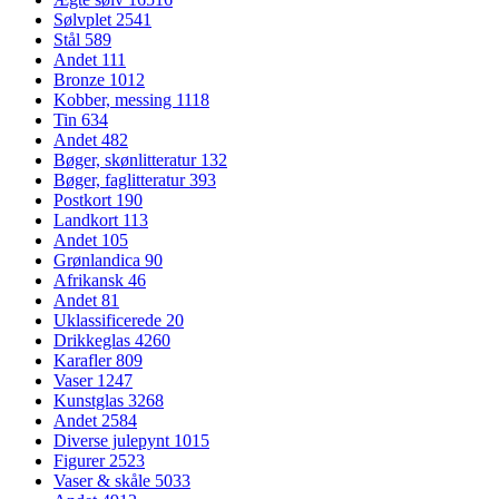
Sølvplet
2541
Stål
589
Andet
111
Bronze
1012
Kobber, messing
1118
Tin
634
Andet
482
Bøger, skønlitteratur
132
Bøger, faglitteratur
393
Postkort
190
Landkort
113
Andet
105
Grønlandica
90
Afrikansk
46
Andet
81
Uklassificerede
20
Drikkeglas
4260
Karafler
809
Vaser
1247
Kunstglas
3268
Andet
2584
Diverse julepynt
1015
Figurer
2523
Vaser & skåle
5033