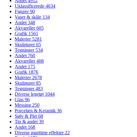
Andet
4912
Uklassificerede
4634
Figurer
90
Vaser & skåle
134
Andet
348
Akvareller
605
Grafik
1561
Malerier
5281
Skulpturer
65
Tegninger
534
Andet
760
Akvareller
408
Andet
175
Grafik
1876
Malerier
2678
Skulpturer
85
Tegninger
483
Diverse legetøj
1044
Glas
96
Messing
250
Porcelæn & Keramik
36
Sølv & Plet
68
Tin & andet
39
Andet
168
Diverse maritime effekter
22