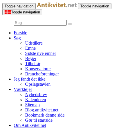
Toggle navigation
Toggle navigation
Toggle navigation
Forside
Søg
Udstillere
Emne
Sidste nye emner
Bøger
Tilbehør
Konservatorer
Brancheforeninger
Jeg fandt det ikke
Opslagstavlen
Værktøjer
Nyhedsbrev
Kalenderen
Sitemap
Blog.antikvitet.net
Bookmark denne side
Gør til startside
Om Antikvitet.net