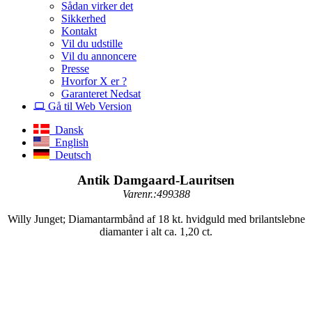
Sådan virker det
Sikkerhed
Kontakt
Vil du udstille
Vil du annoncere
Presse
Hvorfor X er ?
Garanteret Nedsat
Gå til Web Version
Dansk
English
Deutsch
Antik Damgaard-Lauritsen
Varenr.:499388
Willy Junget; Diamantarmbånd af 18 kt. hvidguld med brilantslebne
diamanter i alt ca. 1,20 ct.