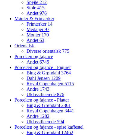
Spejle
212
Stole
415
Andet
976
Mønter & Frimærker
Frimærker
14
Medaljer
97
Mønter
170
Andet
63
Orientalsk
Diverse orientalsk
775
Porcelæn og fajance
Andet
6745
Porcelæn og fajance - Figurer
Bing & Grøndahl
3764
Dahl Jensen
1209
Royal Copenhagen
5115
Andre
1743
Uklassificerede
876
Porcelæn og fajance - Platter
Bing & Grøndahl
2361
Royal Copenhagen
3441
Andre
1282
Uklassificerede
594
Porcelæn og fajance - spise kaffestel
Bing & Grøndahl
12462