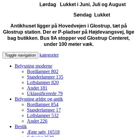
Lørdag Lukket i Juni, Juli og August
Søndag Lukket
Antikhuset ligger på Hovedvejen i Glostrup, tæt på
Glostrup station. Der er P-pladser på Højdevangsvej, lige
bag butikken. Bus 9A stopper ved Glostrup Centeret,
under 100 meter væk.
kategorier
Toggle navigation
Belysning moderne
Bordlamper
802
Standerlamper
135
Loftslamper
820
Andet
181
Uklassificerede
79
Belysning ældre og antik
Bordlamper
854
Standerlamper
17
Loftslamper
532
Andet
226
Bestik
Ægte sølv
16518