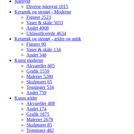
Julepynt
Diverse julepynt
1015
Keramik og stentøj - Moderne
Figurer
2523
Vaser & skåle
5033
Andet
4908
Uklassificerede
4634
Keramik og stentøj - ældre og antik
Figurer
90
Vaser & skåle
134
Andet
348
Kunst moderne
Akvareller
605
Grafik
1559
Malerier
5280
Skulpturer
65
Tegninger
534
Andet
759
Kunst ældre
Akvareller
408
Andet
174
Grafik
1875
Malerier
2678
Skulpturer
85
Tegninger
482