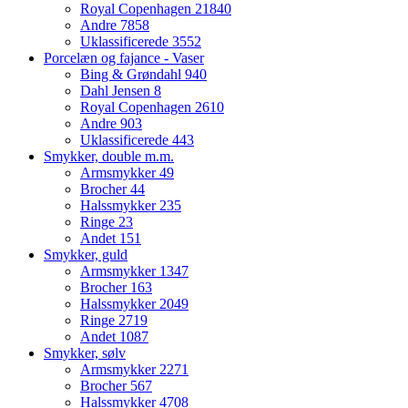
Royal Copenhagen
21840
Andre
7858
Uklassificerede
3552
Porcelæn og fajance - Vaser
Bing & Grøndahl
940
Dahl Jensen
8
Royal Copenhagen
2610
Andre
903
Uklassificerede
443
Smykker, double m.m.
Armsmykker
49
Brocher
44
Halssmykker
235
Ringe
23
Andet
151
Smykker, guld
Armsmykker
1347
Brocher
163
Halssmykker
2049
Ringe
2719
Andet
1087
Smykker, sølv
Armsmykker
2271
Brocher
567
Halssmykker
4708