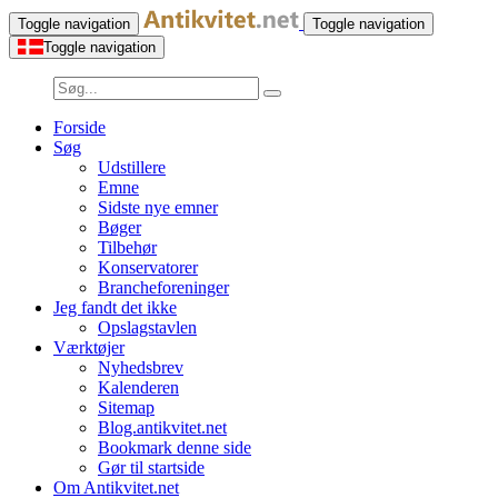
Toggle navigation
Toggle navigation
Toggle navigation
Forside
Søg
Udstillere
Emne
Sidste nye emner
Bøger
Tilbehør
Konservatorer
Brancheforeninger
Jeg fandt det ikke
Opslagstavlen
Værktøjer
Nyhedsbrev
Kalenderen
Sitemap
Blog.antikvitet.net
Bookmark denne side
Gør til startside
Om Antikvitet.net