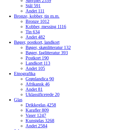
Sølvplet
2539
Stål
591
Andet
111
Bronze, kobber, tin m.m.
Bronze
1012
Kobber, messing
1116
Tin
634
Andet
482
Bøger, postkort, landkort
Bøger, skønlitteratur
132
Bøger, faglitteratur
393
Postkort
190
Landkort
113
Andet
105
Etnografika
Grønlandica
90
Afrikansk
46
Andet
81
Uklassificerede
20
Glas
Drikkeglas
4258
Karafler
809
Vaser
1247
Kunstglas
3268
Andet
2584