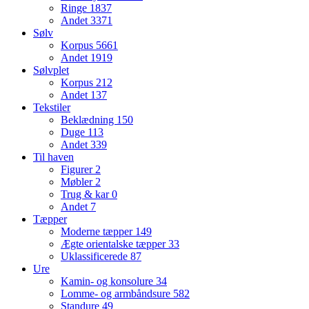
Ringe
1837
Andet
3371
Sølv
Korpus
5661
Andet
1919
Sølvplet
Korpus
212
Andet
137
Tekstiler
Beklædning
150
Duge
113
Andet
339
Til haven
Figurer
2
Møbler
2
Trug & kar
0
Andet
7
Tæpper
Moderne tæpper
149
Ægte orientalske tæpper
33
Uklassificerede
87
Ure
Kamin- og konsolure
34
Lomme- og armbåndsure
582
Standure
49