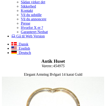
Sådan virker det
Sikkerhed
Kontakt
Vil du udstille
Vil du annoncere
Presse
Hvorfor X er ?
Garanteret Nedsat
Gå til Web Version
Dansk
English
Deutsch
Antik Huset
Varenr.:454975
Elegant Armring Bvlgari 14 karat Guld