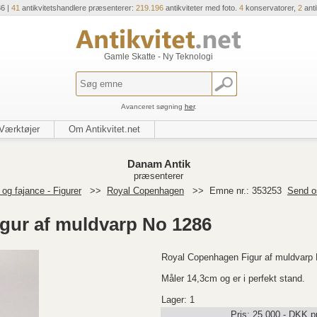
36 |
41
antikvitetshandlere præsenterer:
219.196
antikviteter med foto.
4
konservatorer,
2
ant
Gamle Skatte - Ny Teknologi
Avanceret søgning
her
.
Værktøjer
Om Antikvitet.net
Danam Antik
præsenterer
og fajance - Figurer
>>
Royal Copenhagen
>>
Emne nr.: 353253
Send o
gur af muldvarp No 1286
Royal Copenhagen Figur af muldvarp 
Måler 14,3cm og er i perfekt stand.
Lager: 1
Pris:
25.000
,-
DKK
pr