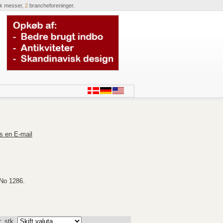
ik messer,
2
brancheforeninger.
s en E-mail
No 1286.
. stk.