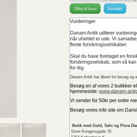
Tilføj til kurv
Kontakt
Vurderinger
Danam Antik udfører vurderinger
når uheldet er ude. Vi samarb
fleste forsikringsselskaber.
Skal du have foretaget en forsi
forsikringsselskab, som så kan 
for dig.
Danam Antik har åbent for besøg og a
Besøg en af vores 2 butikker el
hjemmeside:
www.danam-anti
Vi sender for 50kr per ordre m
Besøg vores info site om Dan
Butik med Guld, Sølv og Flora Da
Store Kongensgade 76