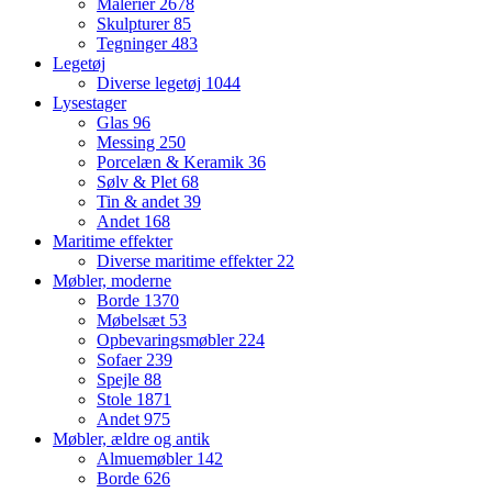
Malerier
2678
Skulpturer
85
Tegninger
483
Legetøj
Diverse legetøj
1044
Lysestager
Glas
96
Messing
250
Porcelæn & Keramik
36
Sølv & Plet
68
Tin & andet
39
Andet
168
Maritime effekter
Diverse maritime effekter
22
Møbler, moderne
Borde
1370
Møbelsæt
53
Opbevaringsmøbler
224
Sofaer
239
Spejle
88
Stole
1871
Andet
975
Møbler, ældre og antik
Almuemøbler
142
Borde
626