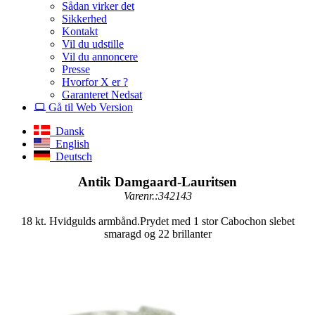
Sådan virker det
Sikkerhed
Kontakt
Vil du udstille
Vil du annoncere
Presse
Hvorfor X er ?
Garanteret Nedsat
Gå til Web Version
Dansk
English
Deutsch
Antik Damgaard-Lauritsen
Varenr.:342143
18 kt. Hvidgulds armbånd.Prydet med 1 stor Cabochon slebet
smaragd og 22 brillanter