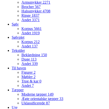
Armsmykker
2271
Brocher
567
Halssmykker
4708
Ringe
1837
Andet
3371
Sølv
Korpus
5661
Andet
1919
Sølvplet
Korpus
212
Andet
137
Tekstiler
Beklædning
150
Duge
113
Andet
339
Til haven
Figurer
2
Møbler
2
Trug & kar
0
Andet
7
Tæpper
Moderne tæpper
149
Ægte orientalske tæpper
33
Uklassificerede
87
Ure