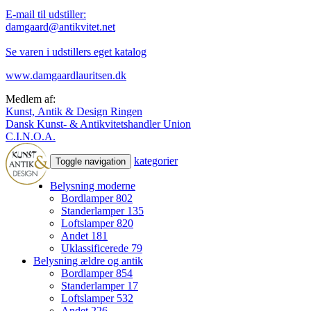
E-mail til udstiller:
damgaard@antikvitet.net
Se varen i udstillers eget katalog
www.damgaardlauritsen.dk
Medlem af:
Kunst, Antik & Design Ringen
Dansk Kunst- & Antikvitetshandler Union
C.I.N.O.A.
kategorier
Toggle navigation
Belysning moderne
Bordlamper
802
Standerlamper
135
Loftslamper
820
Andet
181
Uklassificerede
79
Belysning ældre og antik
Bordlamper
854
Standerlamper
17
Loftslamper
532
Andet
226