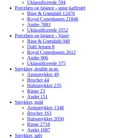
Uklassificerede
594
Porcelæn og fajance - spise kaffestel
Bing & Grøndahl
12476
Royal Copenhagen
21846
Andre
7883
Uklassificerede
3552
Porcelæn og fajance - Vaser
Bing & Grøndahl
940
Dahl Jensen
8
Royal Copenhagen
2612
Andre
906
Uklassificerede
375
Smykker, double m.m.
Armsmykker
49
Brocher
44
Halssmykker
235
Ringe
23
Andet
151
Smykker, guld
Armsmykker
1348
Brocher
163
Halssmykker
2050
Ringe
2718
Andet
1087
Smykker, sølv