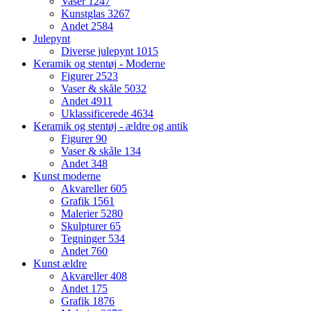
Vaser
1247
Kunstglas
3267
Andet
2584
Julepynt
Diverse julepynt
1015
Keramik og stentøj - Moderne
Figurer
2523
Vaser & skåle
5032
Andet
4911
Uklassificerede
4634
Keramik og stentøj - ældre og antik
Figurer
90
Vaser & skåle
134
Andet
348
Kunst moderne
Akvareller
605
Grafik
1561
Malerier
5280
Skulpturer
65
Tegninger
534
Andet
760
Kunst ældre
Akvareller
408
Andet
175
Grafik
1876