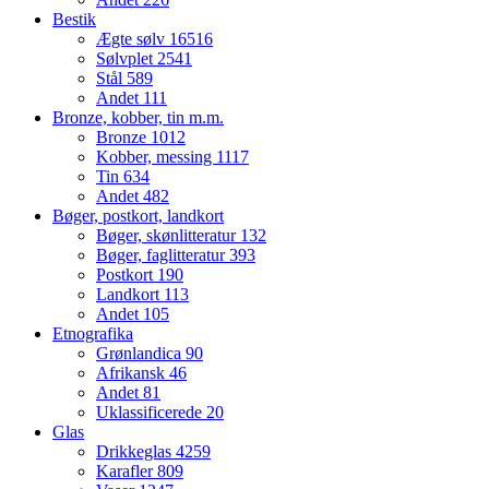
Bestik
Ægte sølv
16516
Sølvplet
2541
Stål
589
Andet
111
Bronze, kobber, tin m.m.
Bronze
1012
Kobber, messing
1117
Tin
634
Andet
482
Bøger, postkort, landkort
Bøger, skønlitteratur
132
Bøger, faglitteratur
393
Postkort
190
Landkort
113
Andet
105
Etnografika
Grønlandica
90
Afrikansk
46
Andet
81
Uklassificerede
20
Glas
Drikkeglas
4259
Karafler
809