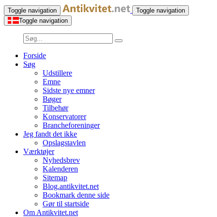
Toggle navigation
Toggle navigation
Toggle navigation
Forside
Søg
Udstillere
Emne
Sidste nye emner
Bøger
Tilbehør
Konservatorer
Brancheforeninger
Jeg fandt det ikke
Opslagstavlen
Værktøjer
Nyhedsbrev
Kalenderen
Sitemap
Blog.antikvitet.net
Bookmark denne side
Gør til startside
Om Antikvitet.net