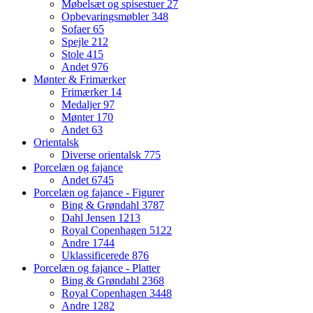
Møbelsæt og spisestuer
27
Opbevaringsmøbler
348
Sofaer
65
Spejle
212
Stole
415
Andet
976
Mønter & Frimærker
Frimærker
14
Medaljer
97
Mønter
170
Andet
63
Orientalsk
Diverse orientalsk
775
Porcelæn og fajance
Andet
6745
Porcelæn og fajance - Figurer
Bing & Grøndahl
3787
Dahl Jensen
1213
Royal Copenhagen
5122
Andre
1744
Uklassificerede
876
Porcelæn og fajance - Platter
Bing & Grøndahl
2368
Royal Copenhagen
3448
Andre
1282