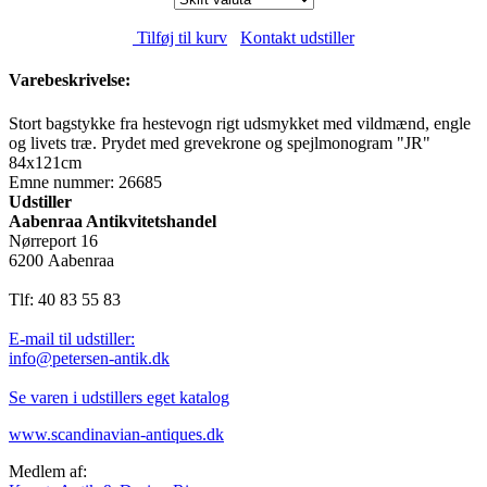
Tilføj til kurv
Kontakt udstiller
Varebeskrivelse:
Stort bagstykke fra hestevogn rigt udsmykket med vildmænd, engle
og livets træ. Prydet med grevekrone og spejlmonogram "JR"
84x121cm
Emne nummer: 26685
Udstiller
Aabenraa Antikvitetshandel
Nørreport 16
6200 Aabenraa
Tlf: 40 83 55 83
E-mail til udstiller:
info@petersen-antik.dk
Se varen i udstillers eget katalog
www.scandinavian-antiques.dk
Medlem af: