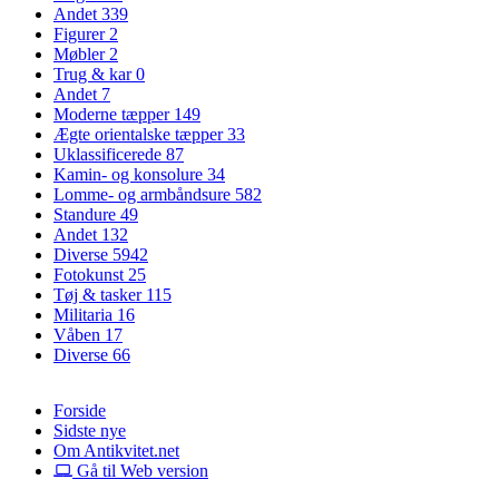
Andet
339
Figurer
2
Møbler
2
Trug & kar
0
Andet
7
Moderne tæpper
149
Ægte orientalske tæpper
33
Uklassificerede
87
Kamin- og konsolure
34
Lomme- og armbåndsure
582
Standure
49
Andet
132
Diverse
5942
Fotokunst
25
Tøj & tasker
115
Militaria
16
Våben
17
Diverse
66
Forside
Sidste nye
Om Antikvitet.net
Gå til Web version