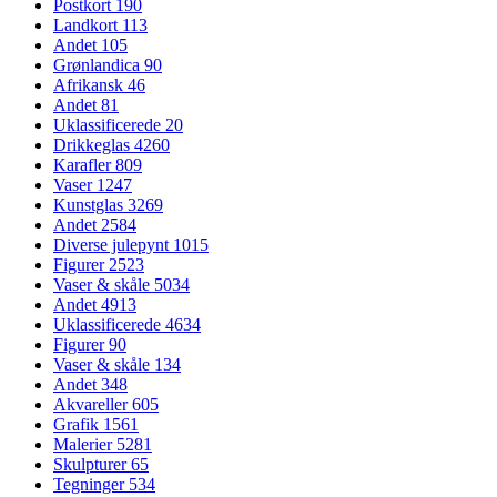
Postkort
190
Landkort
113
Andet
105
Grønlandica
90
Afrikansk
46
Andet
81
Uklassificerede
20
Drikkeglas
4260
Karafler
809
Vaser
1247
Kunstglas
3269
Andet
2584
Diverse julepynt
1015
Figurer
2523
Vaser & skåle
5034
Andet
4913
Uklassificerede
4634
Figurer
90
Vaser & skåle
134
Andet
348
Akvareller
605
Grafik
1561
Malerier
5281
Skulpturer
65
Tegninger
534