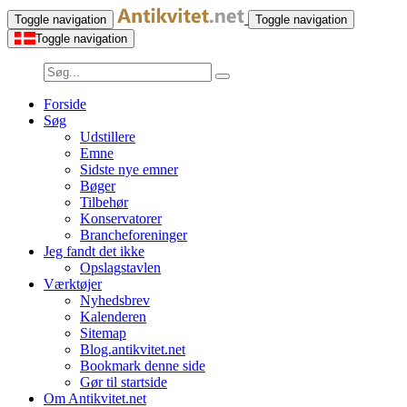
Toggle navigation
Toggle navigation
Toggle navigation
Forside
Søg
Udstillere
Emne
Sidste nye emner
Bøger
Tilbehør
Konservatorer
Brancheforeninger
Jeg fandt det ikke
Opslagstavlen
Værktøjer
Nyhedsbrev
Kalenderen
Sitemap
Blog.antikvitet.net
Bookmark denne side
Gør til startside
Om Antikvitet.net