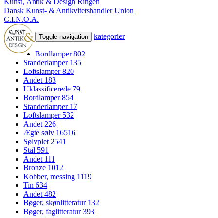
Kunst, Antik & Design Ringen
Dansk Kunst- & Antikvitetshandler Union
C.I.N.O.A.
kategorier
Toggle navigation
Bordlamper
802
Standerlamper
135
Loftslamper
820
Andet
183
Uklassificerede
79
Bordlamper
854
Standerlamper
17
Loftslamper
532
Andet
226
Ægte sølv
16516
Sølvplet
2541
Stål
591
Andet
111
Bronze
1012
Kobber, messing
1119
Tin
634
Andet
482
Bøger, skønlitteratur
132
Bøger, faglitteratur
393