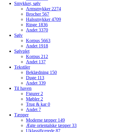
Smykker, sølv
Armsmykker
2274
Brocher
567
Halssmykker
4709
Ringe
1836
Andet
3370
Sølv
Korpus
5663
Andet
1918
Sølvplet
Korpus
212
Andet
137
Tekstiler
Beklædning
150
Duge
113
Andet
339
Til haven
Figurer
2
Møbler
2
Trug & kar
0
Andet
7
Tæpper
Moderne tæpper
149
Ægte orientalske tæpper
33
Uklassificerede
87