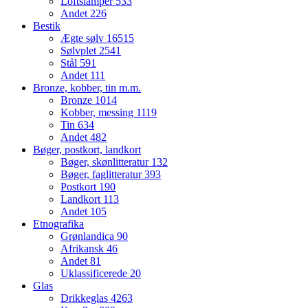
Loftslamper
533
Andet
226
Bestik
Ægte sølv
16515
Sølvplet
2541
Stål
591
Andet
111
Bronze, kobber, tin m.m.
Bronze
1014
Kobber, messing
1119
Tin
634
Andet
482
Bøger, postkort, landkort
Bøger, skønlitteratur
132
Bøger, faglitteratur
393
Postkort
190
Landkort
113
Andet
105
Etnografika
Grønlandica
90
Afrikansk
46
Andet
81
Uklassificerede
20
Glas
Drikkeglas
4263