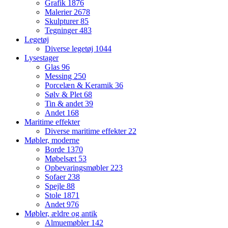
Grafik
1876
Malerier
2678
Skulpturer
85
Tegninger
483
Legetøj
Diverse legetøj
1044
Lysestager
Glas
96
Messing
250
Porcelæn & Keramik
36
Sølv & Plet
68
Tin & andet
39
Andet
168
Maritime effekter
Diverse maritime effekter
22
Møbler, moderne
Borde
1370
Møbelsæt
53
Opbevaringsmøbler
223
Sofaer
238
Spejle
88
Stole
1871
Andet
976
Møbler, ældre og antik
Almuemøbler
142