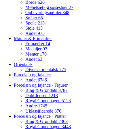
Borde
626
Møbelsæt og spisestuer
27
Opbevaringsmøbler
348
Sofaer
65
Spejle
213
Stole
415
Andet
975
Mønter & Frimærker
Frimærker
14
Medaljer
97
Mønter
170
Andet
63
Orientalsk
Diverse orientalsk
775
Porcelæn og fajance
Andet
6746
Porcelæn og fajance - Figurer
Bing & Grøndahl
3787
Dahl Jensen
1213
Royal Copenhagen
5123
Andre
1745
Uklassificerede
876
Porcelæn og fajance - Platter
Bing & Grøndahl
2368
Royal Copenhagen
3448