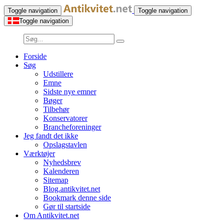
Toggle navigation
Toggle navigation
Toggle navigation
Forside
Søg
Udstillere
Emne
Sidste nye emner
Bøger
Tilbehør
Konservatorer
Brancheforeninger
Jeg fandt det ikke
Opslagstavlen
Værktøjer
Nyhedsbrev
Kalenderen
Sitemap
Blog.antikvitet.net
Bookmark denne side
Gør til startside
Om Antikvitet.net