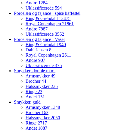
Andre
1284
Uklassificerede
594
Porcelæn og fajance - spise kaffestel
Bing & Grøndahl
12475
Royal Copenhagen
21861
Andre
7887
Uklassificerede
3552
Porcelæn og fajance - Vaser
Bing & Grøndahl
940
Dahl Jensen
8
Royal Copenhagen
2611
Andre
907
Uklassificerede
375
Smykker, double m.m.
Armsmykker
49
Brocher
44
Halssmykker
235
Ringe
23
Andet
151
Smykker, guld
Armsmykker
1348
Brocher
163
Halssmykker
2050
Ringe
2717
Andet
1087