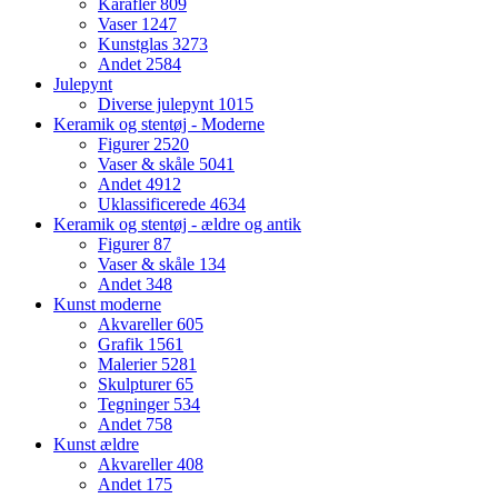
Karafler
809
Vaser
1247
Kunstglas
3273
Andet
2584
Julepynt
Diverse julepynt
1015
Keramik og stentøj - Moderne
Figurer
2520
Vaser & skåle
5041
Andet
4912
Uklassificerede
4634
Keramik og stentøj - ældre og antik
Figurer
87
Vaser & skåle
134
Andet
348
Kunst moderne
Akvareller
605
Grafik
1561
Malerier
5281
Skulpturer
65
Tegninger
534
Andet
758
Kunst ældre
Akvareller
408
Andet
175