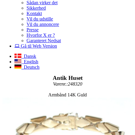
Sådan virker det
Sikkerhed
Kontakt
Vil du udstille
Vil du annoncere
Presse
Hvorfor X er ?
Garanteret Nedsat
Gå til Web Version
Dansk
English
Deutsch
Antik Huset
Varenr.:248320
Armbånd 14K Guld