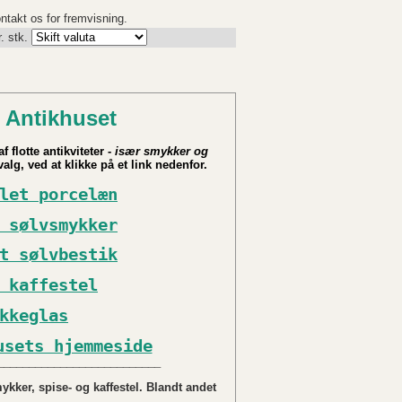
ontakt os for fremvisning.
. stk.
 Antikhuset
f flotte antikviteter -
især smykker og
alg, ved at klikke på et link nedenfor.
let porcelæn
 sølvsmykker
t sølvbestik
 kaffestel
kkeglas
usets hjemmeside
__________________________
kker, spise- og kaffestel. Blandt andet