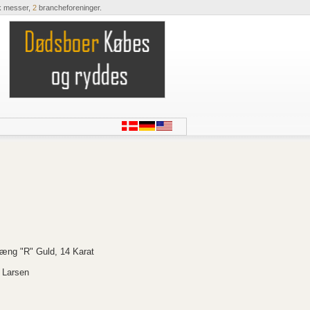
k messer,
2
brancheforeninger.
ng "R" Guld, 14 Karat
 Larsen