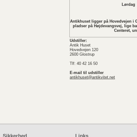
Lørdag Lukket i
Søndag L
Antikhuset ligger på Hovedvejen i G
pladser på Højdevangsvej, lige b
Centeret, u
Udstiller:
Antik Huset
Hovedvejen 120
2600 Glostrup
Tlf: 40 42 16 50
E-mail til udstiller
antikhuset@antikvitet.net
Sikkerhed
Links