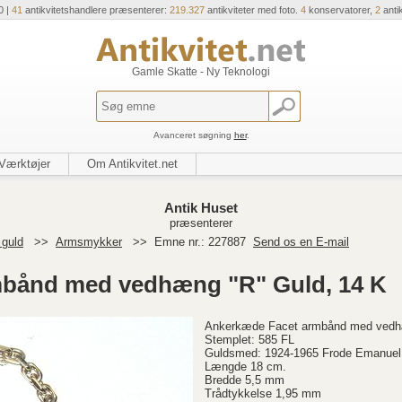
0 |
41
antikvitetshandlere præsenterer:
219.327
antikviteter med foto.
4
konservatorer,
2
anti
Gamle Skatte - Ny Teknologi
Avanceret søgning
her
.
Værktøjer
Om Antikvitet.net
Antik Huset
præsenterer
 guld
>>
Armsmykker
>>
Emne nr.: 227887
Send os en E-mail
bånd med vedhæng "R" Guld, 14 K
Ankerkæde Facet armbånd med vedhæ
Stemplet: 585 FL
Guldsmed: 1924-1965 Frode Emanuel
Længde 18 cm.
Bredde 5,5 mm
Trådtykkelse 1,95 mm