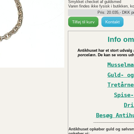
Smykket checket af guldsmed
Varen findes ikke fysisk i butikken, k
Pris:
20.035
,-
DKK
pr
Tilføj til kurv
Kontakt
Info om
Antikhuset har et stort udvalg a
porcelæn
. De kan se vores udv
Musselma
Guld- og
Tretårne
Spise-
Dri
Besøg Antih
___________________
Antikhuset opkøber guld og sølvsmy
opkøber vi: