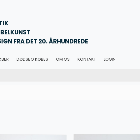
TIK
BELKUNST
SIGN FRA DET 20. ÅRHUNDREDE
ØBER
DØDSBO KØBES
OM OS
KONTAKT
LOGIN