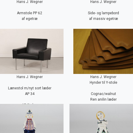
Hans J. Wegner
Hans J. Wegner
Armstole PP 62
Side- og lampebord
af egetræ
af massiv egetræ
Hans J. Wegner
Hans J. Wegner
Hynder til Y-stole
Lænestol m/nyt sort læder
AP 34
Cognac/walnut
Ren anilin læder
AP Stolen