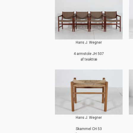
Hans J. Wegner
4 armstole JH 507
af teaktræ
Hans J. Wegner
Skammel CH 53