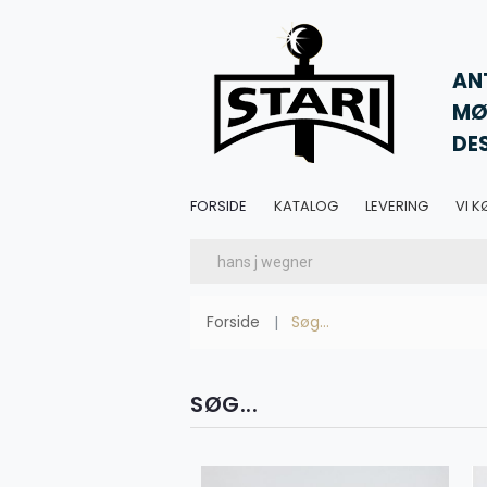
AN
MØ
DE
FORSIDE
KATALOG
LEVERING
VI K
Forside
Søg...
SØG...