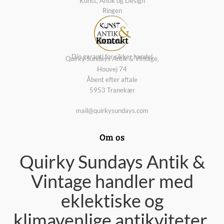
Kunst, Antik og Design
Ringen
Kontakt
Din garanti for sikker handel
Quirky Sundays Antik & Vintage,
Houvej 74
Åbent efter aftale
5953 Tranekær
mail@quirkysundays.com
Om os
Quirky Sundays Antik &
Vintage handler med
eklektiske og
klimavenlige antikviteter,