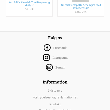
Antik lille kinesisk Thai Benjarong
Kinesisk urtepotte / cachepot med
skål / al
sommerfugle
750,- DKK
1.850,- DKK
Følg os
Facebook
Instagram
E-mail
Information
Sidste nye
Fortrydelses- og reklamationret
Kontakt