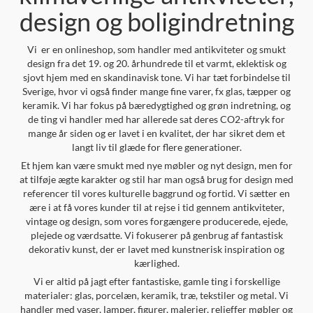
design og boligindretning
Vi er en onlineshop, som handler med antikviteter og smukt
design fra det 19. og 20. århundrede til et varmt, eklektisk og
sjovt hjem med en skandinavisk tone. Vi har tæt forbindelse til
Sverige, hvor vi også finder mange fine varer, fx glas, tæpper og
keramik. Vi har fokus på bæredygtighed og grøn indretning, og
de ting vi handler med har allerede sat deres CO2-aftryk for
mange år siden og er lavet i en kvalitet, der har sikret dem et
langt liv til glæde for flere generationer.
Et hjem kan være smukt med nye møbler og nyt design, men for
at tilføje ægte karakter og stil har man også brug for design med
referencer til vores kulturelle baggrund og fortid. Vi sætter en
ære i at få vores kunder til at rejse i tid gennem antikviteter,
vintage og design, som vores forgængere producerede, ejede,
plejede og værdsatte. Vi fokuserer på genbrug af fantastisk
dekorativ kunst, der er lavet med kunstnerisk inspiration og
kærlighed.
Vi er altid på jagt efter fantastiske, gamle ting i forskellige
materialer: glas, porcelæn, keramik, træ, tekstiler og metal. Vi
handler med vaser, lamper, figurer, malerier, relieffer møbler og