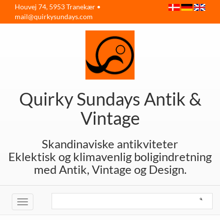
Houvej 74, 5953 Tranekær •
mail@quirkysundays.com
Quirky Sundays Antik &
Vintage
Skandinaviske antikviteter
Eklektisk og klimavenlig boligindretning
med Antik, Vintage og Design.
Toggle
navigation