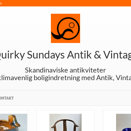
m
uirky Sundays Antik & Vinta
Skandinaviske antikviteter
klimavenlig boligindretning med Antik, Vint
ONTAKT