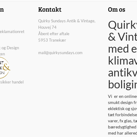
on
Kontakt
Om os
Quirk
Quirky Sundays Antik & Vintage,
Houvej 74
reklamationret
& Vin
Åbent efter aftale
5953 Tranekær
med e
k og Design
mail@quirkysundays.com
gen
klima
antikv
bolig
 sikker handel
Vi er en online
smukt design fr
eklektisk og sj
tæt forbindelse 
varer, fx glas,
bæredygtighed o
med har allere