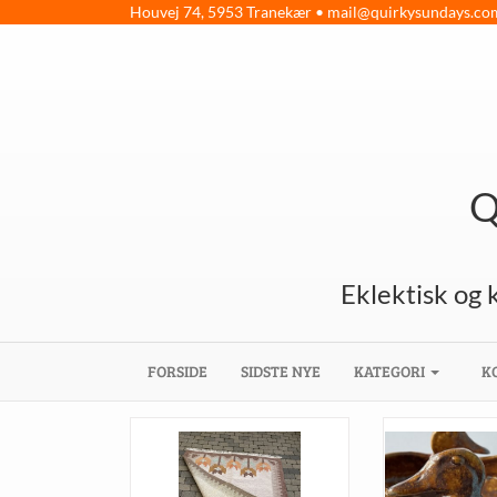
Houvej 74, 5953 Tranekær •
mail@quirkysundays.co
Q
Eklektisk og 
(CURRENT)
FORSIDE
SIDSTE NYE
KATEGORI
K