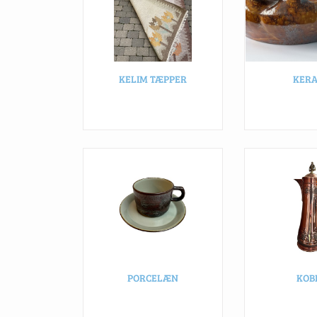
KELIM TÆPPER
KER
PORCELÆN
KOB