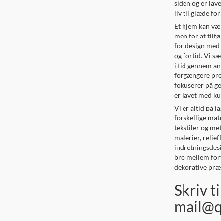
siden og er lave
liv til glæde fo
Et hjem kan væ
men for at tilf
for design med 
og fortid. Vi sæ
i tid gennem an
forgængere prod
fokuserer på ge
er lavet med ku
Vi er altid på ja
forskellige mat
tekstiler og met
malerier, relie
indretningsdes
bro mellem fort
dekorative præg
Skriv ti
mail@q