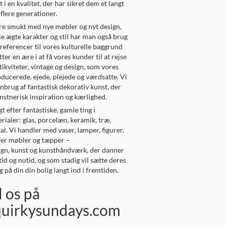
t i en kvalitet, der har sikret dem et langt
r flere generationer.
re smukt med nye møbler og nyt design,
øje ægte karakter og stil har man også brug
referencer til vores kulturelle baggrund
tter en ære i at få vores kunder til at rejse
tikviteter, vintage og design, som vores
ucerede, ejede, plejede og værdsatte. Vi
nbrug af fantastisk dekorativ kunst, der
nstnerisk inspiration og kærlighed.
gt efter fantastiske, gamle ting i
erialer: glas, porcelæn, keramik, træ,
al. Vi handler med vaser, lamper, figurer,
ffer møbler og tæpper –
ign, kunst og kunsthåndværk, der danner
id og nutid, og som stadig vil sætte deres
 på din din bolig langt ind i fremtiden.
l os på
uirkysundays.com