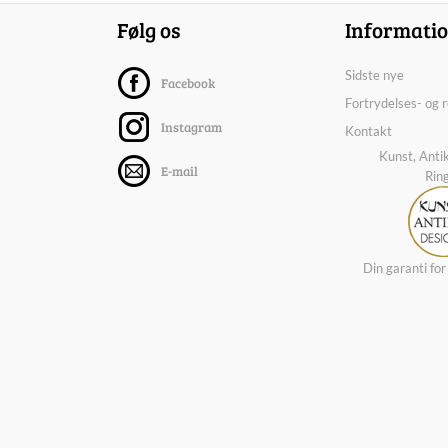
Følg os
Informati
Sidste nye
Facebook
Fortrydelses- og 
Instagram
Kontakt
Kunst, Anti
E-mail
Rin
Din garanti for