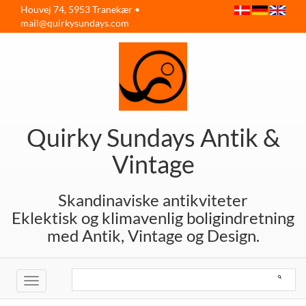
Houvej 74, 5953 Tranekær •
mail@quirkysundays.com
Quirky Sundays Antik &
Vintage
Skandinaviske antikviteter
Eklektisk og klimavenlig boligindretning
med Antik, Vintage og Design.
Toggle
navigation