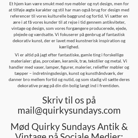
Et hjem kan være smukt med nye møbler og nyt design, men for
at tilføje ægte karakter og stil har man også brug for design med
referencer til vores kulturelle baggrund og fortid. Vi sætter en
ære i at få vores kunder til at rejse i tid gennem antikviteter,
vintage og design, som vores forgængere producerede, ejede,
plejede og værdsatte. Vi fokuserer på genbrug af fantastisk
dekorativ kunst, der er lavet med kunstnerisk inspiration og
kærlighed.
Vi er altid på jagt efter fantastiske, gamle ting i forskellige
materialer: glas, porcelæn, keramik, træ, tekstiler og metal. Vi
handler med vaser, lamper, figurer, malerier, relieffer møbler og
tæpper – indretningsdesign, kunst og kunsthåndværk, der
danner bro mellem fortid og nutid, og som stadig vil sætte deres
dekorative præg på din din bolig langt ind i fremtiden.
Skriv til os på
mail@quirkysundays.com
Mød Quirky Sundays Antik &
Vintage på Sociale Medier: