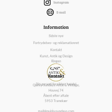
Instagram
E-mail
Information
Sidste nye
Fortrydelses- og reklamationret
Kontakt
Kunst, Antik og Design
Ringen
Kontakt
Din garanti for sikker handel
Quirky Sundays Antik & Vintage,
Houvej 74
Åbent efter aftale
5953 Tranekær
mail@quirkysundays.com