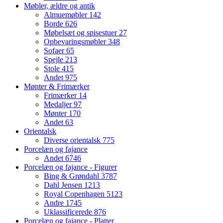
Møbler, ældre og antik
Almuemøbler
142
Borde
626
Møbelsæt og spisestuer
27
Opbevaringsmøbler
348
Sofaer
65
Spejle
213
Stole
415
Andet
975
Mønter & Frimærker
Frimærker
14
Medaljer
97
Mønter
170
Andet
63
Orientalsk
Diverse orientalsk
775
Porcelæn og fajance
Andet
6746
Porcelæn og fajance - Figurer
Bing & Grøndahl
3787
Dahl Jensen
1213
Royal Copenhagen
5123
Andre
1745
Uklassificerede
876
Porcelæn og fajance - Platter