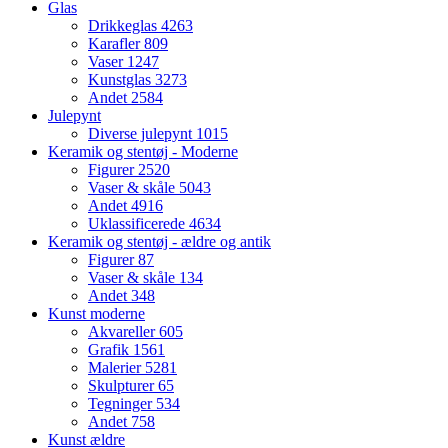
Glas
Drikkeglas
4263
Karafler
809
Vaser
1247
Kunstglas
3273
Andet
2584
Julepynt
Diverse julepynt
1015
Keramik og stentøj - Moderne
Figurer
2520
Vaser & skåle
5043
Andet
4916
Uklassificerede
4634
Keramik og stentøj - ældre og antik
Figurer
87
Vaser & skåle
134
Andet
348
Kunst moderne
Akvareller
605
Grafik
1561
Malerier
5281
Skulpturer
65
Tegninger
534
Andet
758
Kunst ældre