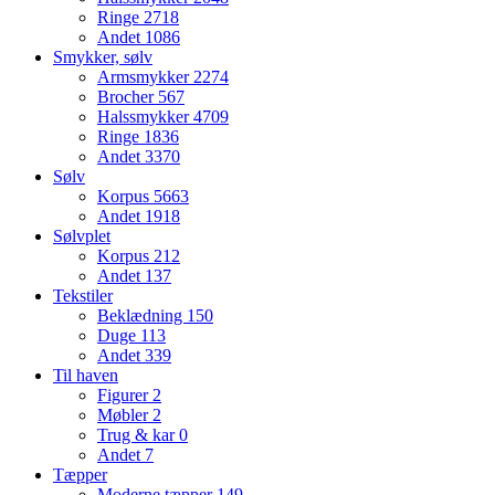
Ringe
2718
Andet
1086
Smykker, sølv
Armsmykker
2274
Brocher
567
Halssmykker
4709
Ringe
1836
Andet
3370
Sølv
Korpus
5663
Andet
1918
Sølvplet
Korpus
212
Andet
137
Tekstiler
Beklædning
150
Duge
113
Andet
339
Til haven
Figurer
2
Møbler
2
Trug & kar
0
Andet
7
Tæpper
Moderne tæpper
149