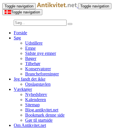
Toggle navigation
Toggle navigation
Toggle navigation
Forside
Søg
Udstillere
Emne
Sidste nye emner
Bøger
Tilbehør
Konservatorer
Brancheforeninger
Jeg fandt det ikke
Opslagstavlen
Værktøjer
Nyhedsbrev
Kalenderen
Sitemap
Blog.antikvitet.net
Bookmark denne side
Gør til startside
Om Antikvitet.net