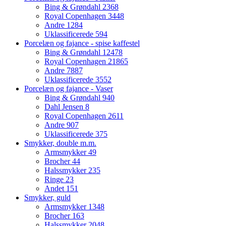
Bing & Grøndahl
2368
Royal Copenhagen
3448
Andre
1284
Uklassificerede
594
Porcelæn og fajance - spise kaffestel
Bing & Grøndahl
12478
Royal Copenhagen
21865
Andre
7887
Uklassificerede
3552
Porcelæn og fajance - Vaser
Bing & Grøndahl
940
Dahl Jensen
8
Royal Copenhagen
2611
Andre
907
Uklassificerede
375
Smykker, double m.m.
Armsmykker
49
Brocher
44
Halssmykker
235
Ringe
23
Andet
151
Smykker, guld
Armsmykker
1348
Brocher
163
Halssmykker
2048