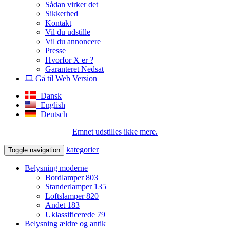
Sådan virker det
Sikkerhed
Kontakt
Vil du udstille
Vil du annoncere
Presse
Hvorfor X er ?
Garanteret Nedsat
Gå til Web Version
Dansk
English
Deutsch
Emnet udstilles ikke mere.
kategorier
Toggle navigation
Belysning moderne
Bordlamper
803
Standerlamper
135
Loftslamper
820
Andet
183
Uklassificerede
79
Belysning ældre og antik