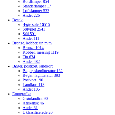
Bordlamper
854
Standerlamper
17
Loftslamper
533
Andet
226
Bestik
Ægte sølv
16515
Sølvplet
2541
Stål
591
Andet
111
Bronze, kobber, tin m.m.
Bronze
1014
Kobber, messing
1119
Tin
634
Andet
482
Bøger, postkort, landkort
Bøger, skønlitteratur
132
Bøger, faglitteratur
393
Postkort
190
Landkort
113
Andet
105
Etnografika
Grønlandica
90
Afrikansk
46
Andet
81
Uklassificerede
20