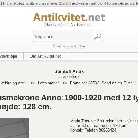
41 |
41
antikvitetshandlere præsenterer:
219.189
antikviteter med foto.
4
konservatorer,
2
ant
Gamle Skatte - Ny Teknologi
Avanceret søgning
her
.
Værktøjer
Om Antikvitet.net
Stentoft Antik
præsenterer
 ældre og antik
>>
Loftslamper
>>
Emne nr.: 82592
Send os en E-mail
rismekrone Anno:1900-1920 med 12 ly
højde: 128 cm.
Maria Therese Stor prismekrone Anno
dia: ø 80 cm ca. højde: 128 cm.
kontakt Telefon 86983424