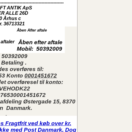
--------------------------------------------
FT ANTIK ApS
R ALLE 26D
0 Århus c
r. 36713321
Åben After aftale
aftaler
Åben efter aftale
Mobil: 50392009
: 50392009
 Betaling .
es overføres til:
653 Konto
0001451672
et overføresel til konto:
: VEHODK22
076530001451672
afdeling Østergade 15, 8370
n Danmark.
 Fragtfrit ved køb over kr.
 pakke med Post Danmark,
Dog