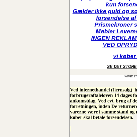
kun forsen
Gælder ikke guld og sø
forsendelse af
Prismekroner 
Møbler Leveres 
INGEN REKLAM
VED OPRY
vi køber
SE DET STOR
WWW.ST
Ved internethandel (fjernsalg) 
forbrugeraftaleloven 14 dages fo
ankomstdag. Ved evt. brug af d
forretningen, inden De returner
varerne være i samme stand og
køber skal betale forsendelsen.