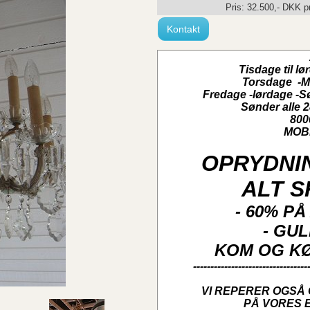
Pris:
32.500
,-
DKK
pr
Kontakt
Tisdage til lø
Torsdage -Ma
Fredage -lørdage -S
Sønder alle
800
MOBI
OPRYDNI
ALT 
- 60% P
- GU
KOM OG K
---------------------------------
VI REPERER OGSÅ
PÅ VORES 