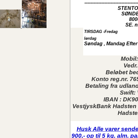
----------------------------------
STENTO
SØNDE
800
SE. n
TIRSDAG -Fredag
lørdag
Søndag , Mandag Efter 
Mobil
Vedr.
Beløbet bed
Konto reg.nr. 7
Betaling fra udland
Swift
IBAN : DK9
VestjyskBank Hadsten 
Hadste
Husk Alle varer sendes
900,- op til 5 kg. alm.