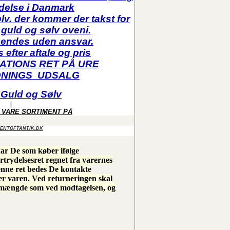
delse i Danmark
lv. der kommer der takst for
 guld og sølv oveni.
sendes uden ansvar.
efter aftale og pris
ATIONS RET PÅ URE
DNINGS UDSALG
 Guld og Sølv
E VARE
SORTIMENT PÅ
ENTOFTANTIK.DK
har De som køber ifølge
rtrydelsesret regnet fra varernes
enne ret bedes De kontakte
er varen. Ved returneringen skal
 mængde som ved modtagelsen, og