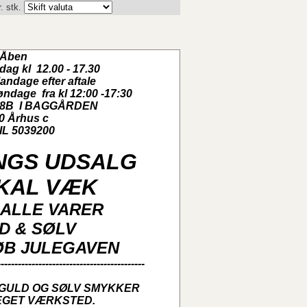
. stk.
Åben
rdag kl 12.00 - 17.30
ndage efter aftale
øndage fra kl 12:00 -17:30
 28B I BAGGÅRDEN
0 Århus c
L 5039200
NGS UDSALG
SKAL VÆK
Å ALLE VARER
LD & SØLV
ØB JULEGAVEN
-------------------------------------------
 GULD OG SØLV SMYKKER
EGET VÆRKSTED.