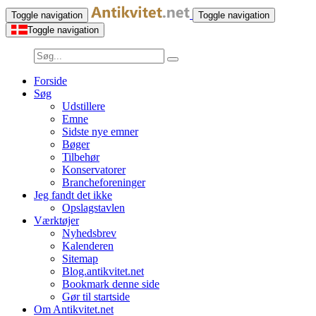
Toggle navigation
Toggle navigation
Toggle navigation
Forside
Søg
Udstillere
Emne
Sidste nye emner
Bøger
Tilbehør
Konservatorer
Brancheforeninger
Jeg fandt det ikke
Opslagstavlen
Værktøjer
Nyhedsbrev
Kalenderen
Sitemap
Blog.antikvitet.net
Bookmark denne side
Gør til startside
Om Antikvitet.net