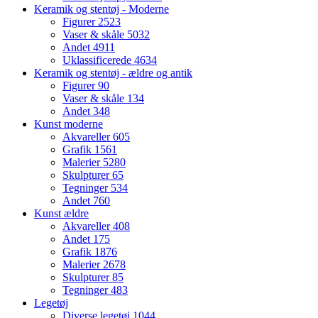
Keramik og stentøj - Moderne
Figurer
2523
Vaser & skåle
5032
Andet
4911
Uklassificerede
4634
Keramik og stentøj - ældre og antik
Figurer
90
Vaser & skåle
134
Andet
348
Kunst moderne
Akvareller
605
Grafik
1561
Malerier
5280
Skulpturer
65
Tegninger
534
Andet
760
Kunst ældre
Akvareller
408
Andet
175
Grafik
1876
Malerier
2678
Skulpturer
85
Tegninger
483
Legetøj
Diverse legetøj
1044