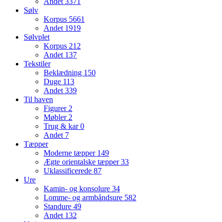
Andet
3371
Sølv
Korpus
5661
Andet
1919
Sølvplet
Korpus
212
Andet
137
Tekstiler
Beklædning
150
Duge
113
Andet
339
Til haven
Figurer
2
Møbler
2
Trug & kar
0
Andet
7
Tæpper
Moderne tæpper
149
Ægte orientalske tæpper
33
Uklassificerede
87
Ure
Kamin- og konsolure
34
Lomme- og armbåndsure
582
Standure
49
Andet
132