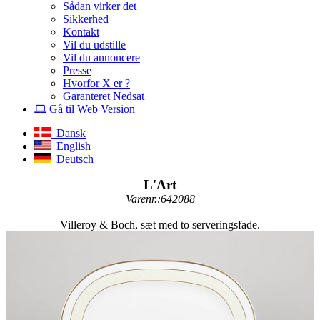
Sådan virker det
Sikkerhed
Kontakt
Vil du udstille
Vil du annoncere
Presse
Hvorfor X er ?
Garanteret Nedsat
Gå til Web Version
Dansk
English
Deutsch
L'Art
Varenr.:642088
Villeroy & Boch, sæt med to serveringsfade.