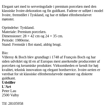
Elegant sæt med to serveringsfade i premium porcelæn med den
klassiske Ivoire-dekoration og fin guldkant. Fadene er udført i model
Ivoire, fremstillet i Tyskland, og har et tidløst elfenbensfarvet
mønster.
Oprindelse: Tyskland.
Materiale: Premium porcelæn.
Dimensioner: 28 × 42 cm og 24 × 35 cm.
Periode: 1980erne.
Stand: Fremstår i flot stand, aldrig brugt.
Bio:
Villeroy & Boch blev grundlagt i 1748 af François Boch og har
siden udviklet sig til en af Europas mest anerkendte producenter af
porcelæn og keramiske produkter. Virksomheden er kendt for høj
kvalitet, teknisk innovation og elegant bordservice. Ivoire-serien er
værdsat for sit klassiske elfenbensfarvede mønster og diskrete
guldkant.
Udstiller
L'Art
Peter Lau
2500 Valby
Tlf: 28105958