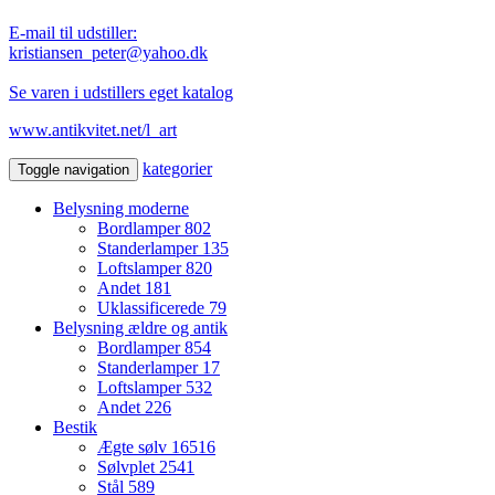
E-mail til udstiller:
kristiansen_peter@yahoo.dk
Se varen i udstillers eget katalog
www.antikvitet.net/l_art
kategorier
Toggle navigation
Belysning moderne
Bordlamper
802
Standerlamper
135
Loftslamper
820
Andet
181
Uklassificerede
79
Belysning ældre og antik
Bordlamper
854
Standerlamper
17
Loftslamper
532
Andet
226
Bestik
Ægte sølv
16516
Sølvplet
2541
Stål
589