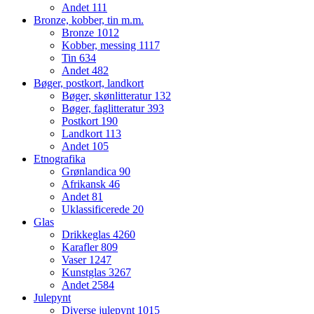
Andet
111
Bronze, kobber, tin m.m.
Bronze
1012
Kobber, messing
1117
Tin
634
Andet
482
Bøger, postkort, landkort
Bøger, skønlitteratur
132
Bøger, faglitteratur
393
Postkort
190
Landkort
113
Andet
105
Etnografika
Grønlandica
90
Afrikansk
46
Andet
81
Uklassificerede
20
Glas
Drikkeglas
4260
Karafler
809
Vaser
1247
Kunstglas
3267
Andet
2584
Julepynt
Diverse julepynt
1015