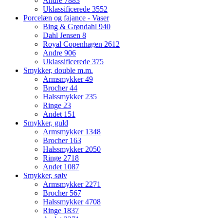
Andre
7883
Uklassificerede
3552
Porcelæn og fajance - Vaser
Bing & Grøndahl
940
Dahl Jensen
8
Royal Copenhagen
2612
Andre
906
Uklassificerede
375
Smykker, double m.m.
Armsmykker
49
Brocher
44
Halssmykker
235
Ringe
23
Andet
151
Smykker, guld
Armsmykker
1348
Brocher
163
Halssmykker
2050
Ringe
2718
Andet
1087
Smykker, sølv
Armsmykker
2271
Brocher
567
Halssmykker
4708
Ringe
1837