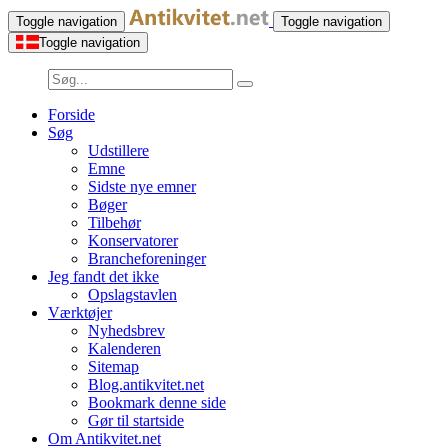
Toggle navigation
Toggle navigation
Toggle navigation
Forside
Søg
Udstillere
Emne
Sidste nye emner
Bøger
Tilbehør
Konservatorer
Brancheforeninger
Jeg fandt det ikke
Opslagstavlen
Værktøjer
Nyhedsbrev
Kalenderen
Sitemap
Blog.antikvitet.net
Bookmark denne side
Gør til startside
Om Antikvitet.net