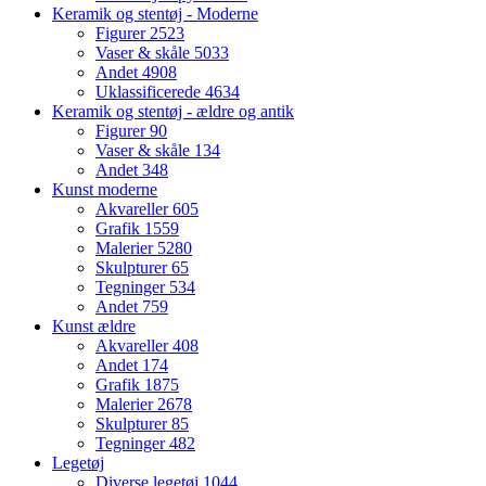
Keramik og stentøj - Moderne
Figurer
2523
Vaser & skåle
5033
Andet
4908
Uklassificerede
4634
Keramik og stentøj - ældre og antik
Figurer
90
Vaser & skåle
134
Andet
348
Kunst moderne
Akvareller
605
Grafik
1559
Malerier
5280
Skulpturer
65
Tegninger
534
Andet
759
Kunst ældre
Akvareller
408
Andet
174
Grafik
1875
Malerier
2678
Skulpturer
85
Tegninger
482
Legetøj
Diverse legetøj
1044