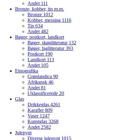
Andet
111
Bronze, kobber, tin m.m.
Bronze
1012
Kobber, messing
1116
Tin
634
Andet
482
Bøger, postkort, landkort
Bøger, skønlitteratur
132
Bøger, faglitteratur
393
Postkort
190
Landkort
113
Andet
105
Etnografika
Grønlandica
90
Afrikansk
46
Andet
81
Uklassificerede
20
Glas
Drikkeglas
4261
Karafler
809
Vaser
1247
Kunstglas
3268
Andet
2582
Julepynt
Diverse julepynt
1015