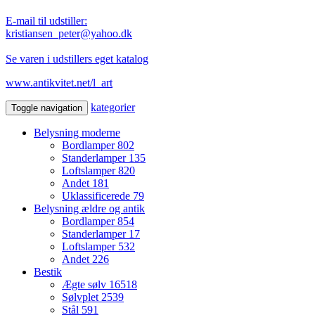
E-mail til udstiller:
kristiansen_peter@yahoo.dk
Se varen i udstillers eget katalog
www.antikvitet.net/l_art
kategorier
Toggle navigation
Belysning moderne
Bordlamper
802
Standerlamper
135
Loftslamper
820
Andet
181
Uklassificerede
79
Belysning ældre og antik
Bordlamper
854
Standerlamper
17
Loftslamper
532
Andet
226
Bestik
Ægte sølv
16518
Sølvplet
2539
Stål
591