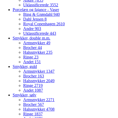
Andre
7855
Uklassificerede
3552
Porcelæn og fajance - Vaser
Bing & Grøndahl
940
Dahl Jensen
8
Royal Copenhagen
2610
Andre
903
Uklassificerede
443
Smykker, double m.m.
Armsmykker
49
Brocher
44
Halssmykker
235
Ringe
23
Andet
151
Smykker, guld
Armsmykker
1347
Brocher
163
Halssmykker
2049
Ringe
2719
Andet
1087
Smykker, sølv
Armsmykker
2271
Brocher
567
Halssmykker
4708
Ringe
1837