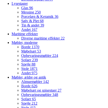
Lysestager
Glas
96
Messing
250
Porcelæn & Keramik
36
Sølv & Plet
68
Tin & andet
39
Andet
167
Maritime effekter
Diverse maritime effekter
22
Møbler, moderne
Borde
1370
Møbelsæt
53
Opbevaringsmøbler
224
Sofaer
239
Spejle
88
Stole
1871
Andet
975
Møbler, ældre og antik
Almuemøbler
142
Borde
626
Møbelsæt og spisestuer
27
Opbevaringsmøbler
348
Sofaer
65
Spejle
212
Stole
415