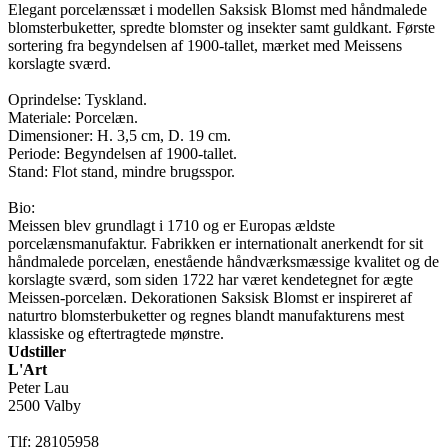
Elegant porcelænssæt i modellen Saksisk Blomst med håndmalede
blomsterbuketter, spredte blomster og insekter samt guldkant. Første
sortering fra begyndelsen af 1900-tallet, mærket med Meissens
korslagte sværd.
Oprindelse: Tyskland.
Materiale: Porcelæn.
Dimensioner: H. 3,5 cm, D. 19 cm.
Periode: Begyndelsen af 1900-tallet.
Stand: Flot stand, mindre brugsspor.
Bio:
Meissen blev grundlagt i 1710 og er Europas ældste
porcelænsmanufaktur. Fabrikken er internationalt anerkendt for sit
håndmalede porcelæn, enestående håndværksmæssige kvalitet og de
korslagte sværd, som siden 1722 har været kendetegnet for ægte
Meissen-porcelæn. Dekorationen Saksisk Blomst er inspireret af
naturtro blomsterbuketter og regnes blandt manufakturens mest
klassiske og eftertragtede mønstre.
Udstiller
L'Art
Peter Lau
2500 Valby
Tlf: 28105958