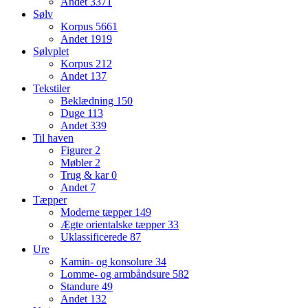
Andet
3371
Sølv
Korpus
5661
Andet
1919
Sølvplet
Korpus
212
Andet
137
Tekstiler
Beklædning
150
Duge
113
Andet
339
Til haven
Figurer
2
Møbler
2
Trug & kar
0
Andet
7
Tæpper
Moderne tæpper
149
Ægte orientalske tæpper
33
Uklassificerede
87
Ure
Kamin- og konsolure
34
Lomme- og armbåndsure
582
Standure
49
Andet
132