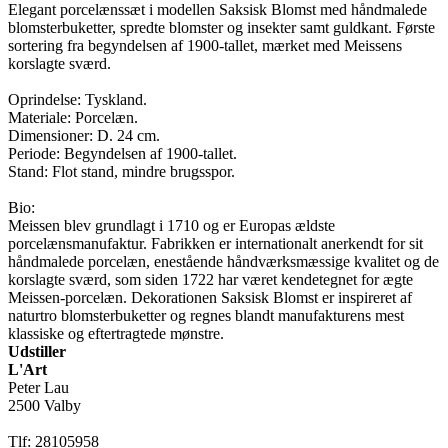
Elegant porcelænssæt i modellen Saksisk Blomst med håndmalede
blomsterbuketter, spredte blomster og insekter samt guldkant. Første
sortering fra begyndelsen af 1900-tallet, mærket med Meissens
korslagte sværd.
Oprindelse: Tyskland.
Materiale: Porcelæn.
Dimensioner: D. 24 cm.
Periode: Begyndelsen af 1900-tallet.
Stand: Flot stand, mindre brugsspor.
Bio:
Meissen blev grundlagt i 1710 og er Europas ældste
porcelænsmanufaktur. Fabrikken er internationalt anerkendt for sit
håndmalede porcelæn, enestående håndværksmæssige kvalitet og de
korslagte sværd, som siden 1722 har været kendetegnet for ægte
Meissen-porcelæn. Dekorationen Saksisk Blomst er inspireret af
naturtro blomsterbuketter og regnes blandt manufakturens mest
klassiske og eftertragtede mønstre.
Udstiller
L'Art
Peter Lau
2500 Valby
Tlf: 28105958