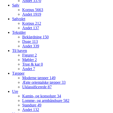
Andet
3370
Sølv
Korpus
5663
Andet
1919
Sølvplet
Korpus
212
Andet
137
Tekstiler
Beklædning
150
Duge
113
Andet
339
Til haven
Figurer
2
Møbler
2
Trug & kar
0
Andet
7
Tæpper
Moderne tæpper
149
Ægte orientalske tæpper
33
Uklassificerede
87
Ure
Kamin- og konsolure
34
Lomme- og armbåndsure
582
Standure
49
Andet
132