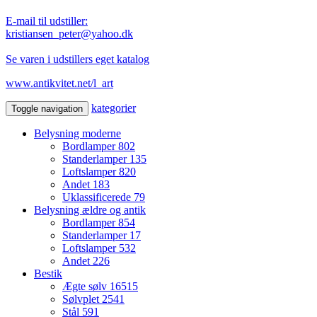
E-mail til udstiller:
kristiansen_peter@yahoo.dk
Se varen i udstillers eget katalog
www.antikvitet.net/l_art
kategorier
Toggle navigation
Belysning moderne
Bordlamper
802
Standerlamper
135
Loftslamper
820
Andet
183
Uklassificerede
79
Belysning ældre og antik
Bordlamper
854
Standerlamper
17
Loftslamper
532
Andet
226
Bestik
Ægte sølv
16515
Sølvplet
2541
Stål
591