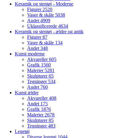
Keramik og stentøj - Moderne
Figurer
2520
Vaser & skåle
5038
Andet
4909
Uklassificerede
4634
Keramik og stentøj - ældre og antik
Figurer
87
Vaser & skåle
134
Andet
348
Kunst moderne
Akvareller
605
Grafik
1560
Malerier
5281
Skulpturer
65
Tegninger
534
Andet
760
Kunst ældre
Akvareller
408
Andet
175
Grafik
1876
Malerier
2678
Skulpturer
85
Tegninger
483
Legetøj
Diverse legetøj
1044