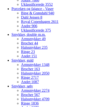
Andre
7886
Uklassificerede
3552
Porcelæn og fajance - Vaser
Bing & Grøndahl
940
Dahl Jensen
8
Royal Copenhagen
2611
Andre
906
Uklassificerede
375
Smykker, double m.m.
Armsmykker
49
Brocher
44
Halssmykker
235
Ringe
23
Andet
151
Smykker, guld
Armsmykker
1348
Brocher
163
Halssmykker
2050
Ringe
2717
Andet
1087
Smykker, sølv
Armsmykker
2274
Brocher
567
Halssmykker
4709
Ringe
1836