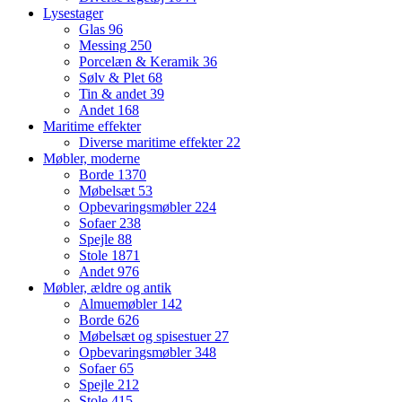
Lysestager
Glas
96
Messing
250
Porcelæn & Keramik
36
Sølv & Plet
68
Tin & andet
39
Andet
168
Maritime effekter
Diverse maritime effekter
22
Møbler, moderne
Borde
1370
Møbelsæt
53
Opbevaringsmøbler
224
Sofaer
238
Spejle
88
Stole
1871
Andet
976
Møbler, ældre og antik
Almuemøbler
142
Borde
626
Møbelsæt og spisestuer
27
Opbevaringsmøbler
348
Sofaer
65
Spejle
212
Stole
415