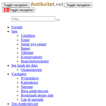
Toggle navigation
Toggle navigation
Toggle navigation
Forside
Søg
Udstillere
Emne
Sidste nye emner
Bøger
Tilbehør
Konservatorer
Brancheforeninger
Jeg fandt det ikke
Opslagstavlen
Værktøjer
Nyhedsbrev
Kalenderen
Sitemap
Blog.antikvitet.net
Bookmark denne side
Gør til startside
Om Antikvitet.net