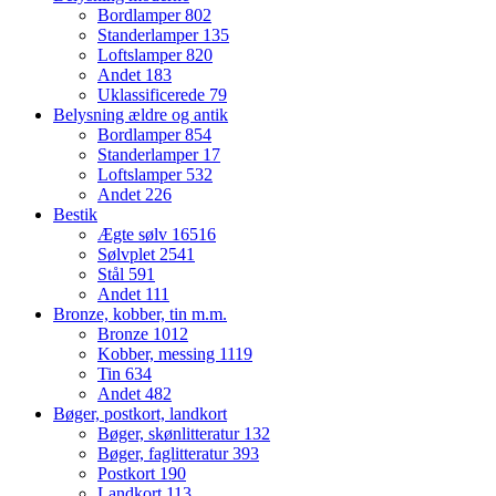
Bordlamper
802
Standerlamper
135
Loftslamper
820
Andet
183
Uklassificerede
79
Belysning ældre og antik
Bordlamper
854
Standerlamper
17
Loftslamper
532
Andet
226
Bestik
Ægte sølv
16516
Sølvplet
2541
Stål
591
Andet
111
Bronze, kobber, tin m.m.
Bronze
1012
Kobber, messing
1119
Tin
634
Andet
482
Bøger, postkort, landkort
Bøger, skønlitteratur
132
Bøger, faglitteratur
393
Postkort
190
Landkort
113