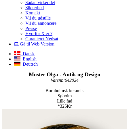
Sådan virker det
Sikkerhed
Kontakt
Vil du udstille
Vil du annoncere
Presse
Hvorfor X er ?
Garanteret Nedsat
Gå til Web Version
Dansk
English
Deutsch
Moster Olga - Antik og Design
Varenr.:642024
Bornholmsk keramik
Søholm
Lille fad
*325Kr