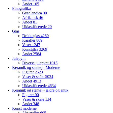
Andet
105
Etnografika
Grønlandica
90
Afrikansk
46
Andet
81
Uklassificerede
20
Glas
Drikkeglas
4260
Karafler
809
Vaser
1247
Kunstglas
3269
Andet
2584
Julepynt
Diverse julepynt
1015
Keramik og stentøj - Moderne
Figurer
2523
Vaser & skåle
5034
Andet
4913
Uklassificerede
4634
Keramik og stentøj - ældre og antik
Figurer
90
Vaser & skåle
134
Andet
348
Kunst moderne
Akvareller
605