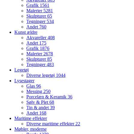
Grafik
1561
Malerier
5281
Skulpturer
65
Tegninger
534
Andet
760
Kunst ældre
Akvareller
408
Andet
175
Grafik
1876
Malerier
2678
Skulpturer
85
Tegninger
483
Legetøj
Diverse legetøj
1044
Lysestager
Glas
96
Messing
250
Porcelæn & Keramik
36
Sølv & Plet
68
Tin & andet
39
Andet
168
Maritime effekter
Diverse maritime effekter
22
Møbler, moderne