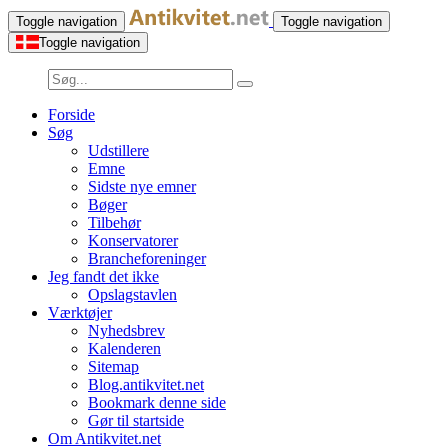
Toggle navigation
Toggle navigation
Toggle navigation
Forside
Søg
Udstillere
Emne
Sidste nye emner
Bøger
Tilbehør
Konservatorer
Brancheforeninger
Jeg fandt det ikke
Opslagstavlen
Værktøjer
Nyhedsbrev
Kalenderen
Sitemap
Blog.antikvitet.net
Bookmark denne side
Gør til startside
Om Antikvitet.net