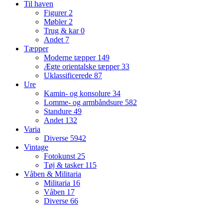
Til haven
Figurer
2
Møbler
2
Trug & kar
0
Andet
7
Tæpper
Moderne tæpper
149
Ægte orientalske tæpper
33
Uklassificerede
87
Ure
Kamin- og konsolure
34
Lomme- og armbåndsure
582
Standure
49
Andet
132
Varia
Diverse
5942
Vintage
Fotokunst
25
Tøj & tasker
115
Våben & Militaria
Militaria
16
Våben
17
Diverse
66