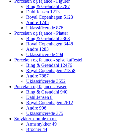
Porcelæn og fajance - Figurer
Bing & Grøndahl
3787
Dahl Jensen
1213
Royal Copenhagen
5123
Andre
1745
Uklassificerede
876
Porcelæn og fajance - Platter
Bing & Grøndahl
2368
Royal Copenhagen
3448
Andre
1283
Uklassificerede
594
Porcelæn og fajance - spise kaffestel
Bing & Grøndahl
12476
Royal Copenhagen
21858
Andre
7887
Uklassificerede
3552
Porcelæn og fajance - Vaser
Bing & Grøndahl
940
Dahl Jensen
8
Royal Copenhagen
2612
Andre
906
Uklassificerede
375
Smykker, double m.m.
Armsmykker
49
Brocher
44