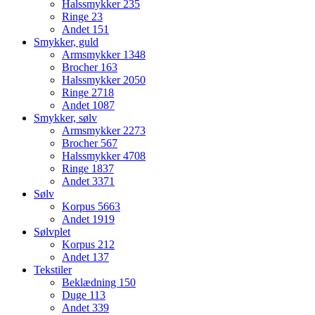
Halssmykker
235
Ringe
23
Andet
151
Smykker, guld
Armsmykker
1348
Brocher
163
Halssmykker
2050
Ringe
2718
Andet
1087
Smykker, sølv
Armsmykker
2273
Brocher
567
Halssmykker
4708
Ringe
1837
Andet
3371
Sølv
Korpus
5663
Andet
1919
Sølvplet
Korpus
212
Andet
137
Tekstiler
Beklædning
150
Duge
113
Andet
339