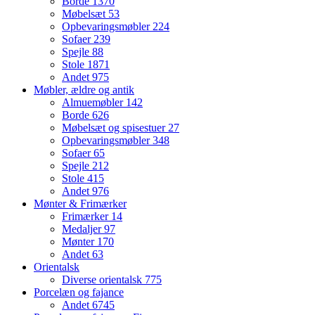
Borde
1370
Møbelsæt
53
Opbevaringsmøbler
224
Sofaer
239
Spejle
88
Stole
1871
Andet
975
Møbler, ældre og antik
Almuemøbler
142
Borde
626
Møbelsæt og spisestuer
27
Opbevaringsmøbler
348
Sofaer
65
Spejle
212
Stole
415
Andet
976
Mønter & Frimærker
Frimærker
14
Medaljer
97
Mønter
170
Andet
63
Orientalsk
Diverse orientalsk
775
Porcelæn og fajance
Andet
6745