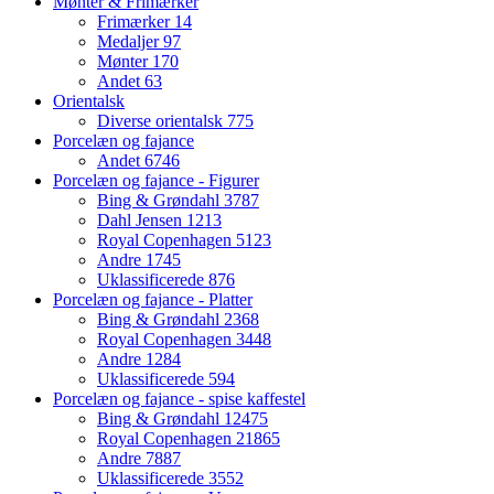
Mønter & Frimærker
Frimærker
14
Medaljer
97
Mønter
170
Andet
63
Orientalsk
Diverse orientalsk
775
Porcelæn og fajance
Andet
6746
Porcelæn og fajance - Figurer
Bing & Grøndahl
3787
Dahl Jensen
1213
Royal Copenhagen
5123
Andre
1745
Uklassificerede
876
Porcelæn og fajance - Platter
Bing & Grøndahl
2368
Royal Copenhagen
3448
Andre
1284
Uklassificerede
594
Porcelæn og fajance - spise kaffestel
Bing & Grøndahl
12475
Royal Copenhagen
21865
Andre
7887
Uklassificerede
3552