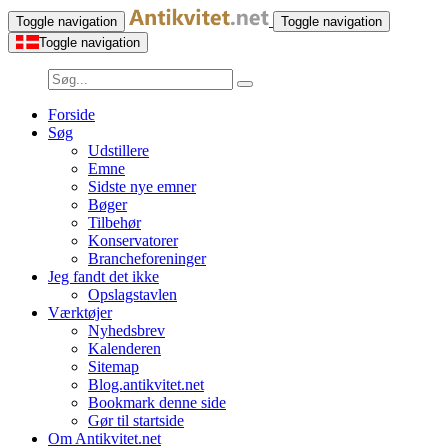
Toggle navigation
Toggle navigation
Toggle navigation
Forside
Søg
Udstillere
Emne
Sidste nye emner
Bøger
Tilbehør
Konservatorer
Brancheforeninger
Jeg fandt det ikke
Opslagstavlen
Værktøjer
Nyhedsbrev
Kalenderen
Sitemap
Blog.antikvitet.net
Bookmark denne side
Gør til startside
Om Antikvitet.net