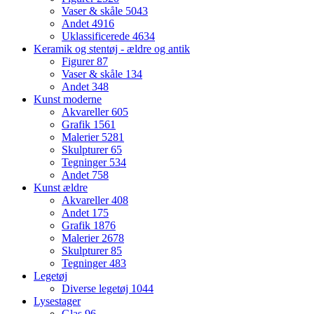
Vaser & skåle
5043
Andet
4916
Uklassificerede
4634
Keramik og stentøj - ældre og antik
Figurer
87
Vaser & skåle
134
Andet
348
Kunst moderne
Akvareller
605
Grafik
1561
Malerier
5281
Skulpturer
65
Tegninger
534
Andet
758
Kunst ældre
Akvareller
408
Andet
175
Grafik
1876
Malerier
2678
Skulpturer
85
Tegninger
483
Legetøj
Diverse legetøj
1044
Lysestager
Glas
96