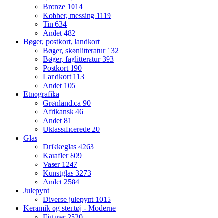
Bronze
1014
Kobber, messing
1119
Tin
634
Andet
482
Bøger, postkort, landkort
Bøger, skønlitteratur
132
Bøger, faglitteratur
393
Postkort
190
Landkort
113
Andet
105
Etnografika
Grønlandica
90
Afrikansk
46
Andet
81
Uklassificerede
20
Glas
Drikkeglas
4263
Karafler
809
Vaser
1247
Kunstglas
3273
Andet
2584
Julepynt
Diverse julepynt
1015
Keramik og stentøj - Moderne
Figurer
2520