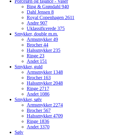
Porcelæn og fajance - Vaser
Bing & Grøndahl
940
Dahl Jensen
8
Royal Copenhagen
2611
Andre
907
Uklassificerede
375
Smykker, double m.m.
Armsmykker
49
Brocher
44
Halssmykker
235
Ringe
23
Andet
151
Smykker, guld
Armsmykker
1348
Brocher
163
Halssmykker
2048
Ringe
2717
Andet
1086
Smykker, sølv
Armsmykker
2274
Brocher
567
Halssmykker
4709
Ringe
1836
Andet
3370
Sølv