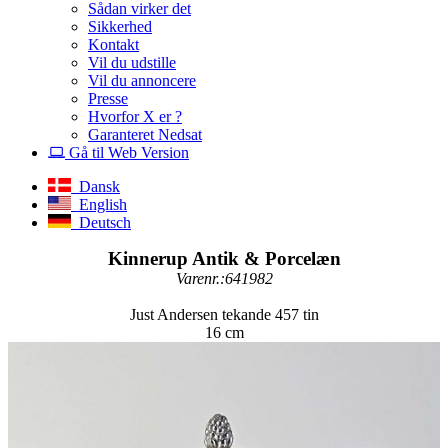
Sådan virker det
Sikkerhed
Kontakt
Vil du udstille
Vil du annoncere
Presse
Hvorfor X er ?
Garanteret Nedsat
Gå til Web Version
Dansk
English
Deutsch
Kinnerup Antik & Porcelæn
Varenr.:641982
Just Andersen tekande 457 tin
16 cm