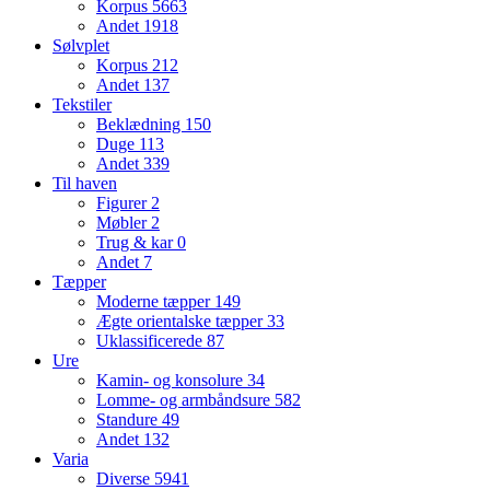
Korpus
5663
Andet
1918
Sølvplet
Korpus
212
Andet
137
Tekstiler
Beklædning
150
Duge
113
Andet
339
Til haven
Figurer
2
Møbler
2
Trug & kar
0
Andet
7
Tæpper
Moderne tæpper
149
Ægte orientalske tæpper
33
Uklassificerede
87
Ure
Kamin- og konsolure
34
Lomme- og armbåndsure
582
Standure
49
Andet
132
Varia
Diverse
5941