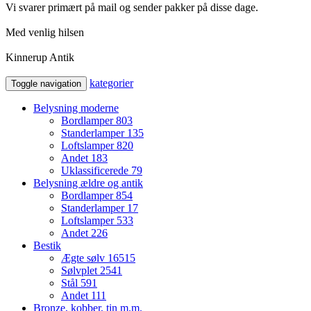
Vi svarer primært på mail og sender pakker på disse dage.
Med venlig hilsen
Kinnerup Antik
kategorier
Toggle navigation
Belysning moderne
Bordlamper
803
Standerlamper
135
Loftslamper
820
Andet
183
Uklassificerede
79
Belysning ældre og antik
Bordlamper
854
Standerlamper
17
Loftslamper
533
Andet
226
Bestik
Ægte sølv
16515
Sølvplet
2541
Stål
591
Andet
111
Bronze, kobber, tin m.m.