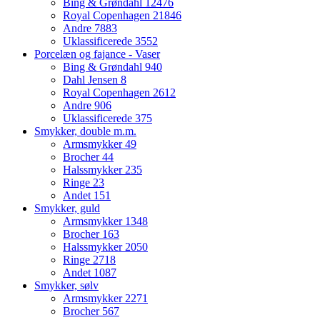
Bing & Grøndahl
12476
Royal Copenhagen
21846
Andre
7883
Uklassificerede
3552
Porcelæn og fajance - Vaser
Bing & Grøndahl
940
Dahl Jensen
8
Royal Copenhagen
2612
Andre
906
Uklassificerede
375
Smykker, double m.m.
Armsmykker
49
Brocher
44
Halssmykker
235
Ringe
23
Andet
151
Smykker, guld
Armsmykker
1348
Brocher
163
Halssmykker
2050
Ringe
2718
Andet
1087
Smykker, sølv
Armsmykker
2271
Brocher
567