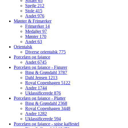
Sofaer
65
Spejle
212
Stole
415
Andet
976
Mønter & Frimærker
Frimærker
14
Medaljer
97
Mønter
170
Andet
63
Orientalsk
Diverse orientalsk
775
Porcelæn og fajance
Andet
6745
Porcelæn og fajance - Figurer
Bing & Grøndahl
3787
Dahl Jensen
1213
Royal Copenhagen
5122
Andre
1744
Uklassificerede
876
Porcelæn og fajance - Platter
Bing & Grøndahl
2368
Royal Copenhagen
3448
Andre
1282
Uklassificerede
594
Porcelæn og fajance - spise kaffestel