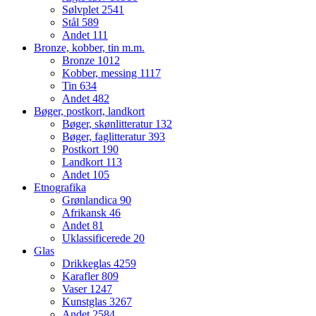
Sølvplet
2541
Stål
589
Andet
111
Bronze, kobber, tin m.m.
Bronze
1012
Kobber, messing
1117
Tin
634
Andet
482
Bøger, postkort, landkort
Bøger, skønlitteratur
132
Bøger, faglitteratur
393
Postkort
190
Landkort
113
Andet
105
Etnografika
Grønlandica
90
Afrikansk
46
Andet
81
Uklassificerede
20
Glas
Drikkeglas
4259
Karafler
809
Vaser
1247
Kunstglas
3267
Andet
2584