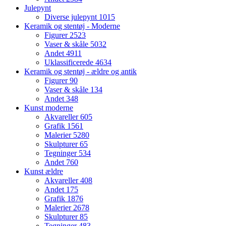
Julepynt
Diverse julepynt
1015
Keramik og stentøj - Moderne
Figurer
2523
Vaser & skåle
5032
Andet
4911
Uklassificerede
4634
Keramik og stentøj - ældre og antik
Figurer
90
Vaser & skåle
134
Andet
348
Kunst moderne
Akvareller
605
Grafik
1561
Malerier
5280
Skulpturer
65
Tegninger
534
Andet
760
Kunst ældre
Akvareller
408
Andet
175
Grafik
1876
Malerier
2678
Skulpturer
85
Tegninger
483