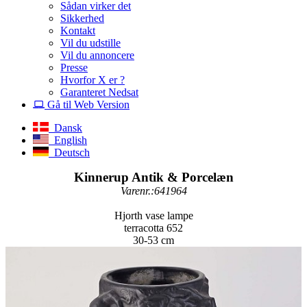
Sådan virker det
Sikkerhed
Kontakt
Vil du udstille
Vil du annoncere
Presse
Hvorfor X er ?
Garanteret Nedsat
Gå til Web Version
Dansk
English
Deutsch
Kinnerup Antik & Porcelæn
Varenr.:641964
Hjorth vase lampe
terracotta 652
30-53 cm