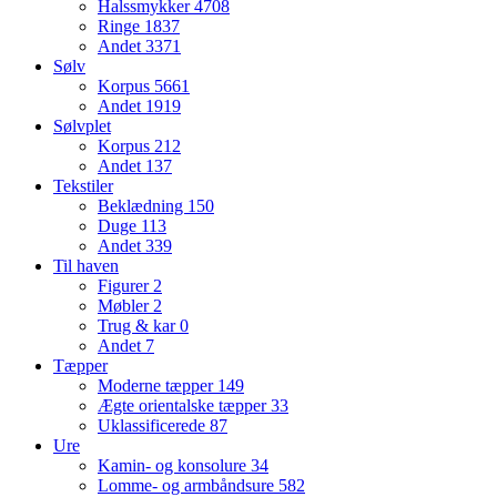
Halssmykker
4708
Ringe
1837
Andet
3371
Sølv
Korpus
5661
Andet
1919
Sølvplet
Korpus
212
Andet
137
Tekstiler
Beklædning
150
Duge
113
Andet
339
Til haven
Figurer
2
Møbler
2
Trug & kar
0
Andet
7
Tæpper
Moderne tæpper
149
Ægte orientalske tæpper
33
Uklassificerede
87
Ure
Kamin- og konsolure
34
Lomme- og armbåndsure
582