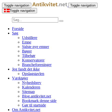
Toggle navigation
Toggle navigation
Toggle navigation
Forside
Søg
Udstillere
Emne
Sidste nye emner
Bøger
Tilbehør
Konservatorer
Brancheforeninger
Jeg fandt det ikke
Opslagstavlen
Værktøjer
Nyhedsbrev
Kalenderen
Sitemap
Blog.antikvitet.net
Bookmark denne side
Gør til startside
Om Antikvitet.net