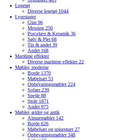
Legetøj
Diverse legetøj
1044
Lysestager
Glas
96
Messing
250
Porcelæn & Keramik
36
Sølv & Plet
68
Tin & andet
39
Andet
168
Maritime effekter
Diverse maritime effekter
22
Møbler, moderne
Borde
1370
Møbelsæt
53
Opbevaringsmøbler
224
Sofaer
239
Spejle
88
Stole
1871
Andet
975
Møbler, ældre og antik
Almuemøbler
142
Borde
626
Møbelsæt og spisestuer
27
Opbevaringsmøbler
348