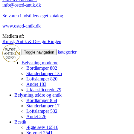
info@osted-antik.dk
Se varen i udstillers eget katalog
www.osted-antik.dk
Medlem af:
Kunst, Antik & Design Ringen
kategorier
Toggle navigation
Belysning moderne
Bordlamper
802
Standerlamper
135
Loftslamper
820
Andet
183
Uklassificerede
79
Belysning ældre og antik
Bordlamper
854
Standerlamper
17
Loftslamper
532
Andet
226
Bestik
Ægte sølv
16516
Sølvplet
2541