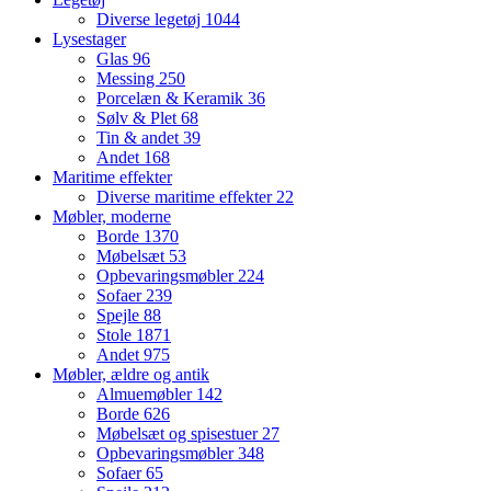
Diverse legetøj
1044
Lysestager
Glas
96
Messing
250
Porcelæn & Keramik
36
Sølv & Plet
68
Tin & andet
39
Andet
168
Maritime effekter
Diverse maritime effekter
22
Møbler, moderne
Borde
1370
Møbelsæt
53
Opbevaringsmøbler
224
Sofaer
239
Spejle
88
Stole
1871
Andet
975
Møbler, ældre og antik
Almuemøbler
142
Borde
626
Møbelsæt og spisestuer
27
Opbevaringsmøbler
348
Sofaer
65