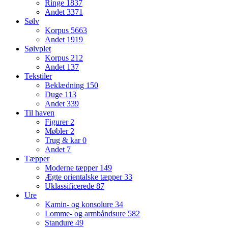
Ringe
1837
Andet
3371
Sølv
Korpus
5663
Andet
1919
Sølvplet
Korpus
212
Andet
137
Tekstiler
Beklædning
150
Duge
113
Andet
339
Til haven
Figurer
2
Møbler
2
Trug & kar
0
Andet
7
Tæpper
Moderne tæpper
149
Ægte orientalske tæpper
33
Uklassificerede
87
Ure
Kamin- og konsolure
34
Lomme- og armbåndsure
582
Standure
49