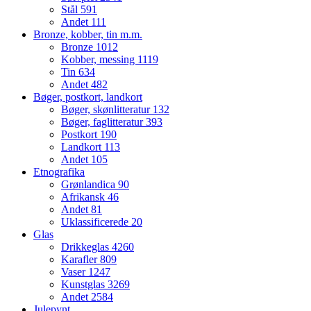
Stål
591
Andet
111
Bronze, kobber, tin m.m.
Bronze
1012
Kobber, messing
1119
Tin
634
Andet
482
Bøger, postkort, landkort
Bøger, skønlitteratur
132
Bøger, faglitteratur
393
Postkort
190
Landkort
113
Andet
105
Etnografika
Grønlandica
90
Afrikansk
46
Andet
81
Uklassificerede
20
Glas
Drikkeglas
4260
Karafler
809
Vaser
1247
Kunstglas
3269
Andet
2584
Julepynt