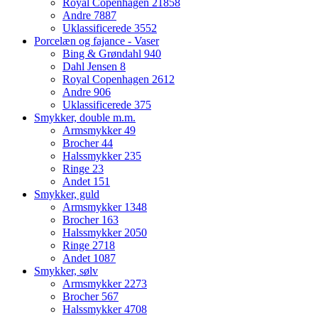
Royal Copenhagen
21858
Andre
7887
Uklassificerede
3552
Porcelæn og fajance - Vaser
Bing & Grøndahl
940
Dahl Jensen
8
Royal Copenhagen
2612
Andre
906
Uklassificerede
375
Smykker, double m.m.
Armsmykker
49
Brocher
44
Halssmykker
235
Ringe
23
Andet
151
Smykker, guld
Armsmykker
1348
Brocher
163
Halssmykker
2050
Ringe
2718
Andet
1087
Smykker, sølv
Armsmykker
2273
Brocher
567
Halssmykker
4708