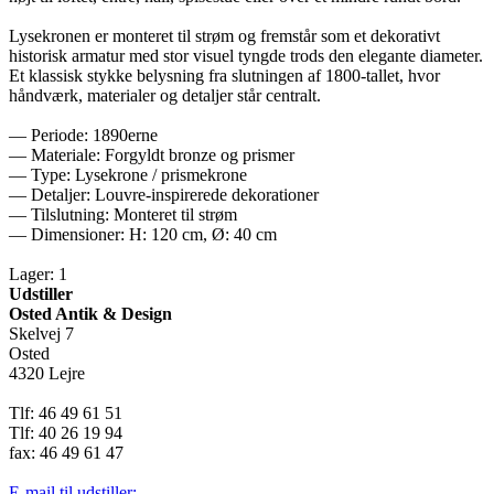
Lysekronen er monteret til strøm og fremstår som et dekorativt
historisk armatur med stor visuel tyngde trods den elegante diameter.
Et klassisk stykke belysning fra slutningen af 1800-tallet, hvor
håndværk, materialer og detaljer står centralt.
— Periode: 1890erne
— Materiale: Forgyldt bronze og prismer
— Type: Lysekrone / prismekrone
— Detaljer: Louvre-inspirerede dekorationer
— Tilslutning: Monteret til strøm
— Dimensioner: H: 120 cm, Ø: 40 cm
Lager: 1
Udstiller
Osted Antik & Design
Skelvej 7
Osted
4320 Lejre
Tlf: 46 49 61 51
Tlf: 40 26 19 94
fax: 46 49 61 47
E-mail til udstiller: