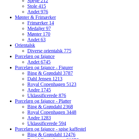
Spejle
212
Stole
415
Andet
976
Mønter & Frimærker
Frimærker
14
Medaljer
97
Mønter
170
Andet
63
Orientalsk
Diverse orientalsk
775
Porcelæn og fajance
Andet
6745
Porcelæn og fajance - Figurer
Bing & Grøndahl
3787
Dahl Jensen
1213
Royal Copenhagen
5123
Andre
1745
Uklassificerede
876
Porcelæn og fajance - Platter
Bing & Grøndahl
2368
Royal Copenhagen
3448
Andre
1283
Uklassificerede
594
Porcelæn og fajance - spise kaffestel
Bing & Grøndahl
12476