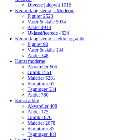
Diverse julepynt
1015
Keramik og stentøj - Moderne
Figurer
2523
Vaser & skåle
5034
Andet
4913
Uklassificerede
4634
Keramik og stentøj - ældre og antik
Figurer
90
Vaser & skåle
134
Andet
348
Kunst moderne
Akvareller
605
Grafik
1561
Malerier
5281
Skulpturer
65
Tegninger
534
Andet
760
Kunst ældre
Akvareller
408
Andet
175
Grafik
1876
Malerier
2678
Skulpturer
85
Tegninger
483
Legetøj