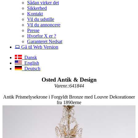
Sådan virker det
Sikkerhed
Kontakt
Vil du udstille
Vil du annoncere
Presse
Hvorfor X er ?
Garanteret Nedsat
Gå til Web Version
Dansk
English
Deutsch
Osted Antik & Design
Varenr.:641844
Antik Prismelysekrone i Forgyldt Bronze med Louvre Dekorationer
fra 1890erne