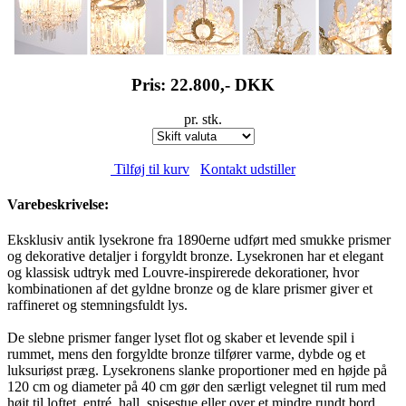
Pris: 22.800,-
DKK
pr. stk.
Tilføj til kurv
Kontakt udstiller
Varebeskrivelse:
Eksklusiv antik lysekrone fra 1890erne udført med smukke prismer
og dekorative detaljer i forgyldt bronze. Lysekronen har et elegant
og klassisk udtryk med Louvre-inspirerede dekorationer, hvor
kombinationen af det gyldne bronze og de klare prismer giver et
raffineret og stemningsfuldt lys.
De slebne prismer fanger lyset flot og skaber et levende spil i
rummet, mens den forgyldte bronze tilfører varme, dybde og et
luksuriøst præg. Lysekronens slanke proportioner med en højde på
120 cm og diameter på 40 cm gør den særligt velegnet til rum med
højt til loftet, entré, hall, spisestue eller over et mindre rundt bord.