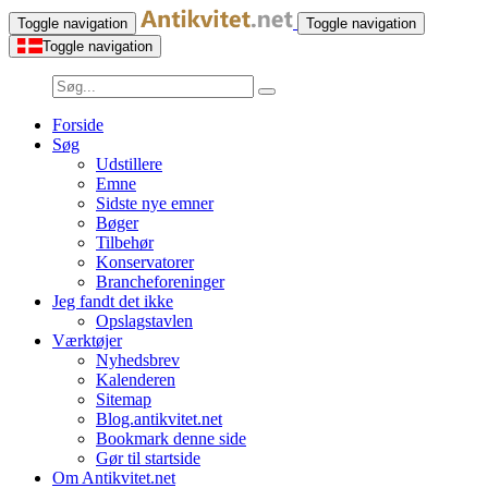
Toggle navigation
Toggle navigation
Toggle navigation
Forside
Søg
Udstillere
Emne
Sidste nye emner
Bøger
Tilbehør
Konservatorer
Brancheforeninger
Jeg fandt det ikke
Opslagstavlen
Værktøjer
Nyhedsbrev
Kalenderen
Sitemap
Blog.antikvitet.net
Bookmark denne side
Gør til startside
Om Antikvitet.net