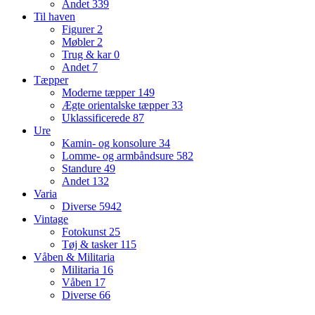
Andet
339
Til haven
Figurer
2
Møbler
2
Trug & kar
0
Andet
7
Tæpper
Moderne tæpper
149
Ægte orientalske tæpper
33
Uklassificerede
87
Ure
Kamin- og konsolure
34
Lomme- og armbåndsure
582
Standure
49
Andet
132
Varia
Diverse
5942
Vintage
Fotokunst
25
Tøj & tasker
115
Våben & Militaria
Militaria
16
Våben
17
Diverse
66