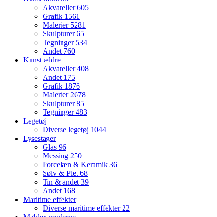
Akvareller
605
Grafik
1561
Malerier
5281
Skulpturer
65
Tegninger
534
Andet
760
Kunst ældre
Akvareller
408
Andet
175
Grafik
1876
Malerier
2678
Skulpturer
85
Tegninger
483
Legetøj
Diverse legetøj
1044
Lysestager
Glas
96
Messing
250
Porcelæn & Keramik
36
Sølv & Plet
68
Tin & andet
39
Andet
168
Maritime effekter
Diverse maritime effekter
22
Møbler, moderne