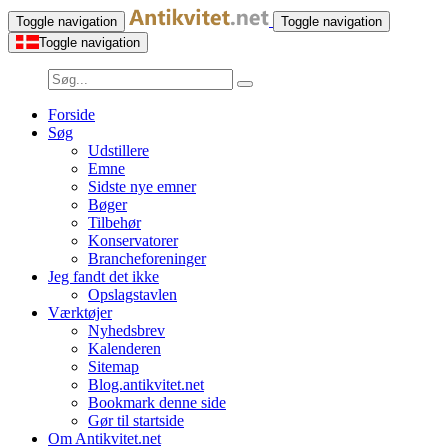
Toggle navigation
Toggle navigation
Toggle navigation
Forside
Søg
Udstillere
Emne
Sidste nye emner
Bøger
Tilbehør
Konservatorer
Brancheforeninger
Jeg fandt det ikke
Opslagstavlen
Værktøjer
Nyhedsbrev
Kalenderen
Sitemap
Blog.antikvitet.net
Bookmark denne side
Gør til startside
Om Antikvitet.net