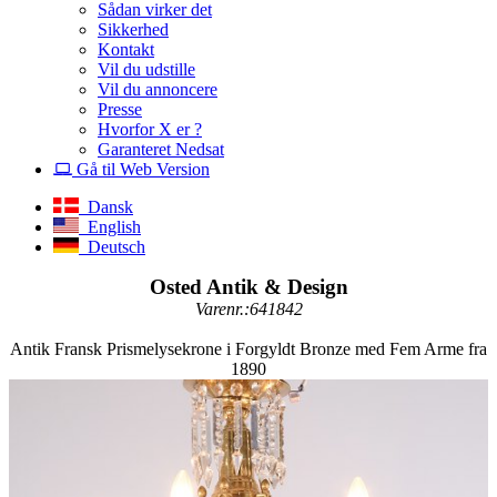
Sådan virker det
Sikkerhed
Kontakt
Vil du udstille
Vil du annoncere
Presse
Hvorfor X er ?
Garanteret Nedsat
Gå til Web Version
Dansk
English
Deutsch
Osted Antik & Design
Varenr.:641842
Antik Fransk Prismelysekrone i Forgyldt Bronze med Fem Arme fra
1890