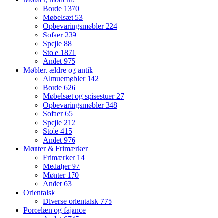
Borde
1370
Møbelsæt
53
Opbevaringsmøbler
224
Sofaer
239
Spejle
88
Stole
1871
Andet
975
Møbler, ældre og antik
Almuemøbler
142
Borde
626
Møbelsæt og spisestuer
27
Opbevaringsmøbler
348
Sofaer
65
Spejle
212
Stole
415
Andet
976
Mønter & Frimærker
Frimærker
14
Medaljer
97
Mønter
170
Andet
63
Orientalsk
Diverse orientalsk
775
Porcelæn og fajance