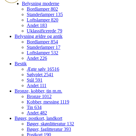
Belysning moderne
Bordlamper
802
Standerlamper
135
Loftslamper
820
Andet
183
Uklassificerede
79
Belysning ældre og antik
Bordlamper
854
Standerlamper
17
Loftslamper
532
Andet
226
Bestik
Ægte sølv
16516
Sølvplet
2541
Stål
591
Andet
111
Bronze, kobber, tin m.m.
Bronze
1012
Kobber, messing
1119
Tin
634
Andet
482
Bøger, postkort, landkort
Bøger, skønlitteratur
132
Bøger, faglitteratur
393
Postkort
190