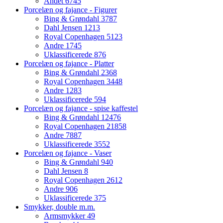
Andet
6745
Porcelæn og fajance - Figurer
Bing & Grøndahl
3787
Dahl Jensen
1213
Royal Copenhagen
5123
Andre
1745
Uklassificerede
876
Porcelæn og fajance - Platter
Bing & Grøndahl
2368
Royal Copenhagen
3448
Andre
1283
Uklassificerede
594
Porcelæn og fajance - spise kaffestel
Bing & Grøndahl
12476
Royal Copenhagen
21858
Andre
7887
Uklassificerede
3552
Porcelæn og fajance - Vaser
Bing & Grøndahl
940
Dahl Jensen
8
Royal Copenhagen
2612
Andre
906
Uklassificerede
375
Smykker, double m.m.
Armsmykker
49