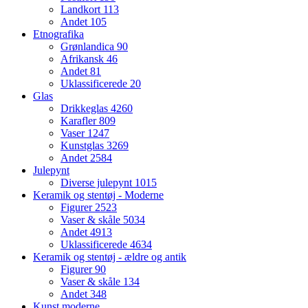
Landkort
113
Andet
105
Etnografika
Grønlandica
90
Afrikansk
46
Andet
81
Uklassificerede
20
Glas
Drikkeglas
4260
Karafler
809
Vaser
1247
Kunstglas
3269
Andet
2584
Julepynt
Diverse julepynt
1015
Keramik og stentøj - Moderne
Figurer
2523
Vaser & skåle
5034
Andet
4913
Uklassificerede
4634
Keramik og stentøj - ældre og antik
Figurer
90
Vaser & skåle
134
Andet
348
Kunst moderne