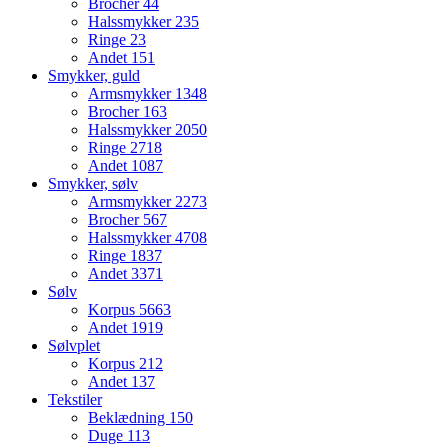
Brocher
44
Halssmykker
235
Ringe
23
Andet
151
Smykker, guld
Armsmykker
1348
Brocher
163
Halssmykker
2050
Ringe
2718
Andet
1087
Smykker, sølv
Armsmykker
2273
Brocher
567
Halssmykker
4708
Ringe
1837
Andet
3371
Sølv
Korpus
5663
Andet
1919
Sølvplet
Korpus
212
Andet
137
Tekstiler
Beklædning
150
Duge
113