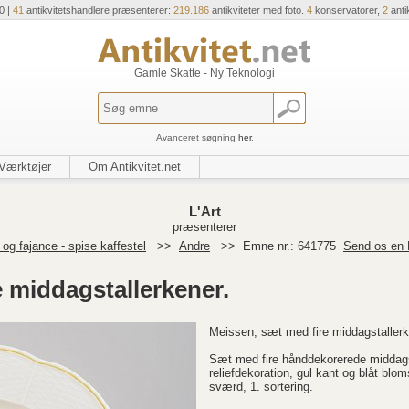
0 |
41
antikvitetshandlere præsenterer:
219.186
antikviteter med foto.
4
konservatorer,
2
anti
Gamle Skatte - Ny Teknologi
Avanceret søgning
her
.
Værktøjer
Om Antikvitet.net
L'Art
præsenterer
og fajance - spise kaffestel
>>
Andre
>>
Emne nr.: 641775
Send os en 
 middagstallerkener.
Meissen, sæt med fire middagstallerk
Sæt med fire hånddekorerede middags
reliefdekoration, gul kant og blåt bl
sværd, 1. sortering.