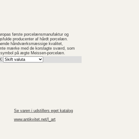
uropas første porcelænsmanufaktur og
sfulde producenter af hårdt porcelæn.
stående håndværksmæssige kvalitet,
ømte mærke med de korslagte sværd, som
lt symbol på ægte Meissen-porcelæn.
K
Se varen i udstillers eget katalog
www.antikvitet.net/l_art