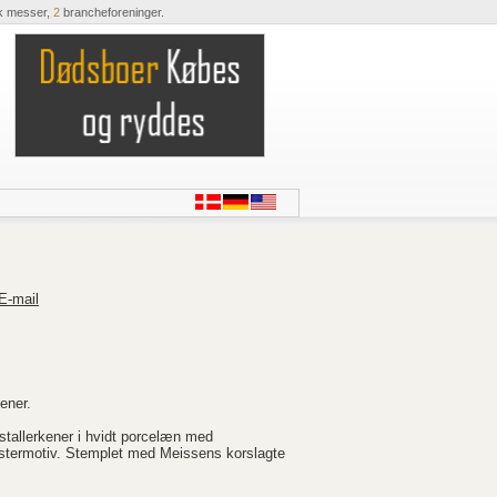
k messer,
2
brancheforeninger.
E-mail
ener.
tallerkener i hvidt porcelæn med
omstermotiv. Stemplet med Meissens korslagte