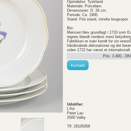
Oprindelse: Tyskland.
Materiale: Porcelæn.
Dimensioner: D. 26 cm.
Periode: Ca. 1900.
Stand: Flot stand, mindre brugsspor.
Bio:
Meissen blev grundlagt i 1710 som E
regnes blandt verdens mest betydning
Fabrikken er især kendt for sin ene
håndmalede dekorationer og det ber
siden 1722 har været et internationa
Pris:
3.400
,-
DK
Kontakt
Udstiller:
L'Art
Peter Lau
2500 Valby
Tlf: 28105958