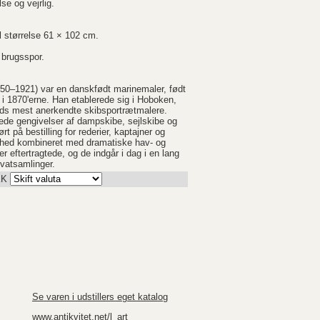
e og vejrlig.
l størrelse 61 × 102 cm.
 brugsspor.
50–1921) var en danskfødt marinemaler, født
i 1870'erne. Han etablerede sig i Hoboken,
tids mest anerkendte skibsportrætmalere.
rede gengivelser af dampskibe, sejlskibe og
 på bestilling for rederier, kaptajner og
ghed kombineret med dramatiske hav- og
r eftertragtede, og de indgår i dag i en lang
vatsamlinger.
KK
Se varen i udstillers eget katalog
www.antikvitet.net/l_art