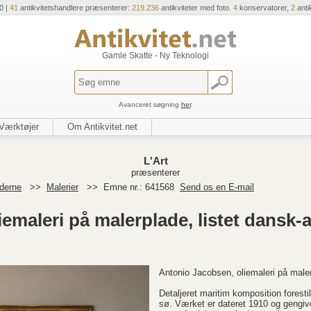
0 |
41
antikvitetshandlere præsenterer:
219.236
antikviteter med foto.
4
konservatorer,
2
anti
Gamle Skatte - Ny Teknologi
Avanceret søgning
her
.
Værktøjer
Om Antikvitet.net
L'Art
præsenterer
derne
>>
Malerier
>>
Emne nr.: 641568
Send os en E-mail
emaleri på malerplade, listet dansk
Antonio Jacobsen, oliemaleri på male
Detaljeret maritim komposition forest
sø. Værket er dateret 1910 og gengiv