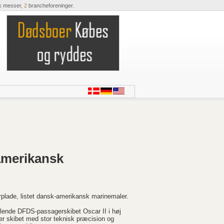
k messer,
2
brancheforeninger.
-amerikansk
rplade, listet dansk-amerikansk marinemaler.
illende DFDS-passagerskibet Oscar II i høj
er skibet med stor teknisk præcision og