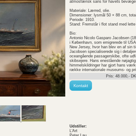
atmosfærisk sans for havets bevægels
Materiale: Lærred, olie.
Dimensioner: lysmål 50 × 88 cm, tota
Periode: 1910.
Stand: Fremstår i flot stand med lette
Bio:
Antonio Nicolo Gasparo Jacobsen (18
i København, som emigrerede til USA 
New Jersey, hvor han blev en af sin 
Jacobsen specialiserede sig i detalje
oceangående passagerskibe, ofte udført
skibsejere. Hans enestående nøjagti
himmelskildringer har gjort hans værke
række internationale museums- og pri
Pris:
48.000
,-
D
Kontakt
Udstiller:
L'Art
Peter Lau