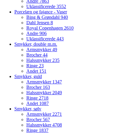
Andre
7863
Uklassificerede
3552
Porcelæn og fajance - Vaser
Bing & Grøndahl
940
Dahl Jensen
8
Royal Copenhagen
2610
Andre
906
Uklassificerede
443
Smykker, double m.m.
Armsmykker
49
Brocher
44
Halssmykker
235
Ringe
23
Andet
151
Smykker, guld
Armsmykker
1347
Brocher
163
Halssmykker
2049
Ringe
2718
Andet
1087
Smykker, sølv
Armsmykker
2271
Brocher
567
Halssmykker
4708
Ringe
1837