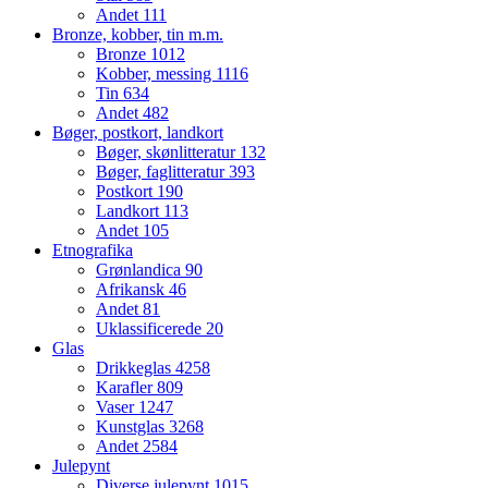
Andet
111
Bronze, kobber, tin m.m.
Bronze
1012
Kobber, messing
1116
Tin
634
Andet
482
Bøger, postkort, landkort
Bøger, skønlitteratur
132
Bøger, faglitteratur
393
Postkort
190
Landkort
113
Andet
105
Etnografika
Grønlandica
90
Afrikansk
46
Andet
81
Uklassificerede
20
Glas
Drikkeglas
4258
Karafler
809
Vaser
1247
Kunstglas
3268
Andet
2584
Julepynt
Diverse julepynt
1015