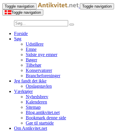
Toggle navigation
Toggle navigation
Toggle navigation
Forside
Søg
Udstillere
Emne
Sidste nye emner
Bøger
Tilbehør
Konservatorer
Brancheforeninger
Jeg fandt det ikke
Opslagstavlen
Værktøjer
Nyhedsbrev
Kalenderen
Sitemap
Blog.antikvitet.net
Bookmark denne side
Gør til startside
Om Antikvitet.net