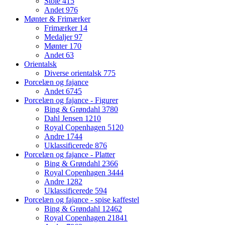
Stole
415
Andet
976
Mønter & Frimærker
Frimærker
14
Medaljer
97
Mønter
170
Andet
63
Orientalsk
Diverse orientalsk
775
Porcelæn og fajance
Andet
6745
Porcelæn og fajance - Figurer
Bing & Grøndahl
3780
Dahl Jensen
1210
Royal Copenhagen
5120
Andre
1744
Uklassificerede
876
Porcelæn og fajance - Platter
Bing & Grøndahl
2366
Royal Copenhagen
3444
Andre
1282
Uklassificerede
594
Porcelæn og fajance - spise kaffestel
Bing & Grøndahl
12462
Royal Copenhagen
21841