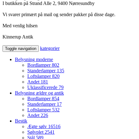
I butikken på Strand Alle 2, 9400 Nørresundby
Vi svarer primært på mail og sender pakker på disse dage.
Med venlig hilsen
Kinnerup Antik
kategorier
Toggle navigation
Belysning moderne
Bordlamper
802
Standerlamper
135
Loftslamper
820
Andet
181
Uklassificerede
79
Belysning ældre og antik
Bordlamper
854
Standerlamper
17
Loftslamper
532
Andet
226
Bestik
Ægte sølv
16516
Sølvplet
2541
Stål
589