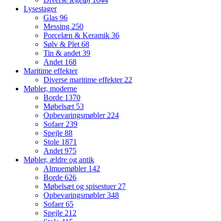
Lysestager
Glas
96
Messing
250
Porcelæn & Keramik
36
Sølv & Plet
68
Tin & andet
39
Andet
168
Maritime effekter
Diverse maritime effekter
22
Møbler, moderne
Borde
1370
Møbelsæt
53
Opbevaringsmøbler
224
Sofaer
239
Spejle
88
Stole
1871
Andet
975
Møbler, ældre og antik
Almuemøbler
142
Borde
626
Møbelsæt og spisestuer
27
Opbevaringsmøbler
348
Sofaer
65
Spejle
212