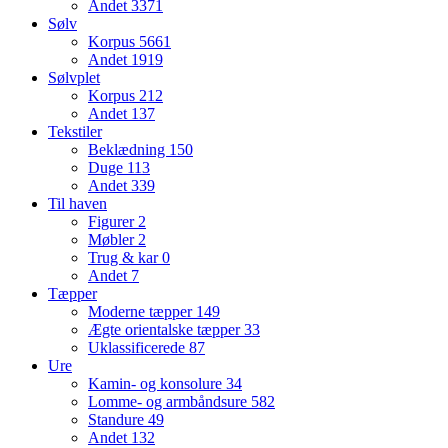
Andet
3371
Sølv
Korpus
5661
Andet
1919
Sølvplet
Korpus
212
Andet
137
Tekstiler
Beklædning
150
Duge
113
Andet
339
Til haven
Figurer
2
Møbler
2
Trug & kar
0
Andet
7
Tæpper
Moderne tæpper
149
Ægte orientalske tæpper
33
Uklassificerede
87
Ure
Kamin- og konsolure
34
Lomme- og armbåndsure
582
Standure
49
Andet
132