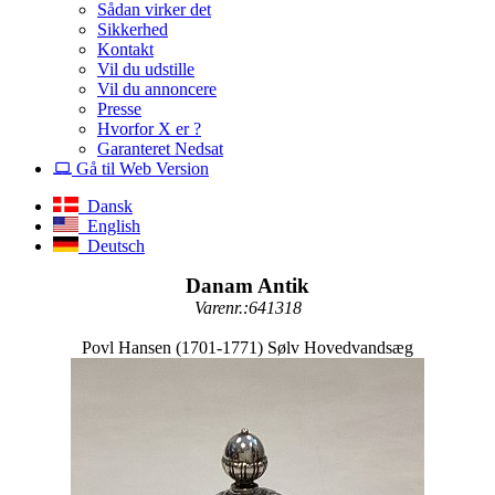
Sådan virker det
Sikkerhed
Kontakt
Vil du udstille
Vil du annoncere
Presse
Hvorfor X er ?
Garanteret Nedsat
Gå til Web Version
Dansk
English
Deutsch
Danam Antik
Varenr.:641318
Povl Hansen (1701-1771) Sølv Hovedvandsæg