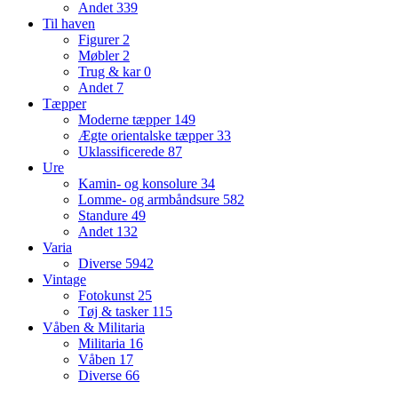
Andet
339
Til haven
Figurer
2
Møbler
2
Trug & kar
0
Andet
7
Tæpper
Moderne tæpper
149
Ægte orientalske tæpper
33
Uklassificerede
87
Ure
Kamin- og konsolure
34
Lomme- og armbåndsure
582
Standure
49
Andet
132
Varia
Diverse
5942
Vintage
Fotokunst
25
Tøj & tasker
115
Våben & Militaria
Militaria
16
Våben
17
Diverse
66