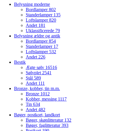
Belysning moderne
Bordlamper
802
Standerlamper
135
Loftslamper
820
Andet
181
Uklassificerede
79
Belysning ældre og antik
Bordlamper
854
Standerlamper
17
Loftslamper
532
Andet
226
Bestik
Ægte sølv
16516
Sølvplet
2541
Stål
589
Andet
111
Bronze, kobber, tin m.m.
Bronze
1012
Kobber, messing
1117
Tin
634
Andet
482
Bøger, postkort, landkort
Bøger, skønlitteratur
132
Bøger, faglitteratur
393
Postkort
190