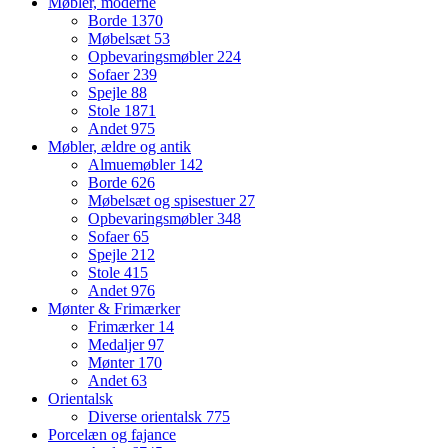
Møbler, moderne
Borde
1370
Møbelsæt
53
Opbevaringsmøbler
224
Sofaer
239
Spejle
88
Stole
1871
Andet
975
Møbler, ældre og antik
Almuemøbler
142
Borde
626
Møbelsæt og spisestuer
27
Opbevaringsmøbler
348
Sofaer
65
Spejle
212
Stole
415
Andet
976
Mønter & Frimærker
Frimærker
14
Medaljer
97
Mønter
170
Andet
63
Orientalsk
Diverse orientalsk
775
Porcelæn og fajance