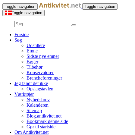
Toggle navigation
Toggle navigation
Toggle navigation
Forside
Søg
Udstillere
Emne
Sidste nye emner
Bøger
Tilbehør
Konservatorer
Brancheforeninger
Jeg fandt det ikke
Opslagstavlen
Værktøjer
Nyhedsbrev
Kalenderen
Sitemap
Blog.antikvitet.net
Bookmark denne side
Gør til startside
Om Antikvitet.net