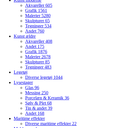
Kunst moderne
Akvareller
605
Grafik
1561
Malerier
5280
Skulpturer
65
Tegninger
534
Andet
760
Kunst ældre
Akvareller
408
Andet
175
Grafik
1876
Malerier
2678
Skulpturer
85
Tegninger
483
Legetøj
Diverse legetøj
1044
Lysestager
Glas
96
Messing
250
Porcelæn & Keramik
36
Sølv & Plet
68
Tin & andet
39
Andet
168
Maritime effekter
Diverse maritime effekter
22