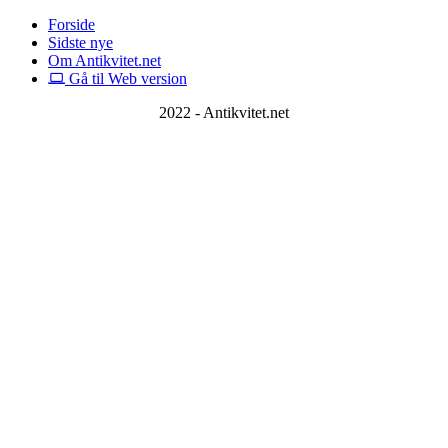
Forside
Sidste nye
Om Antikvitet.net
Gå til Web version
2022 - Antikvitet.net