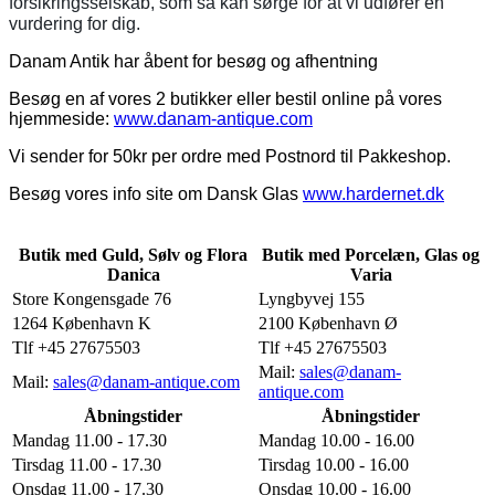
forsikringsselskab, som så kan sørge for at vi udfører en
vurdering for dig.
Danam Antik har åbent for besøg og afhentning
Besøg en af vores 2 butikker eller bestil online på vores
hjemmeside:
www.danam-antique.com
Vi sender for 50kr per ordre med Postnord til Pakkeshop.
Besøg vores info site om Dansk Glas
www.hardernet.dk
Butik med Guld, Sølv og Flora
Butik med Porcelæn, Glas og
Danica
Varia
Store Kongensgade 76
Lyngbyvej 155
1264 København K
2100 København Ø
Tlf +45 27675503
Tlf +45 27675503
Mail:
sales@danam-
Mail:
sales@danam-antique.com
antique.com
Åbningstider
Åbningstider
Mandag 11.00 - 17.30
Mandag 10.00 - 16.00
Tirsdag 11.00 - 17.30
Tirsdag 10.00 - 16.00
Onsdag 11.00 - 17.30
Onsdag 10.00 - 16.00