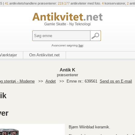
15 |
41
antikvitetshandlere præsenterer:
219.177
antikviteter med foto.
4
konservatorer,
2
ant
Gamle Skatte - Ny Teknologi
Avanceret søgning
her
.
Værktøjer
Om Antikvitet.net
Antik K
præsenterer
g stentøj - Moderne
>>
Andet
>>
Emne nr.: 639561
Send os en E-mail
ik
ver
Bjørn Wiinblad keramik.