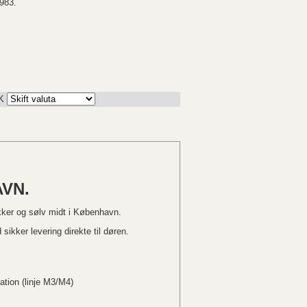
983.
K
VN.
kker og sølv midt i København.
sikker levering direkte til døren.
ation (linje M3/M4)