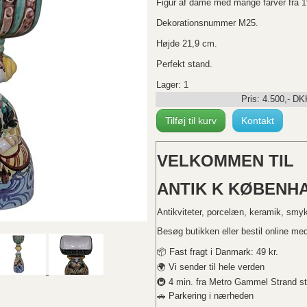
Figur af dame med mange farver fra 1
Dekorationsnummer M25.
Højde 21,9 cm.
Perfekt stand.
Lager: 1
Pris:
4.500
,-
DK
Tilføj til kurv
Kontakt
VELKOMMEN TIL
ANTIK K KØBENHA
Antikviteter, porcelæn, keramik, smy
Besøg butikken eller bestil online med 
📦 Fast fragt i Danmark: 49 kr.
🌍 Vi sender til hele verden
🚇 4 min. fra Metro Gammel Strand st
🚗 Parkering i nærheden