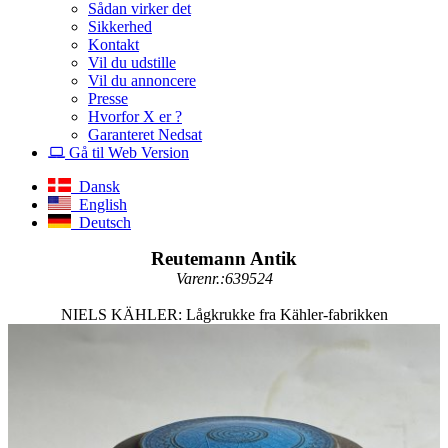
Sådan virker det
Sikkerhed
Kontakt
Vil du udstille
Vil du annoncere
Presse
Hvorfor X er ?
Garanteret Nedsat
Gå til Web Version
Dansk
English
Deutsch
Reutemann Antik
Varenr.:639524
NIELS KÄHLER: Lågkrukke fra Kähler-fabrikken