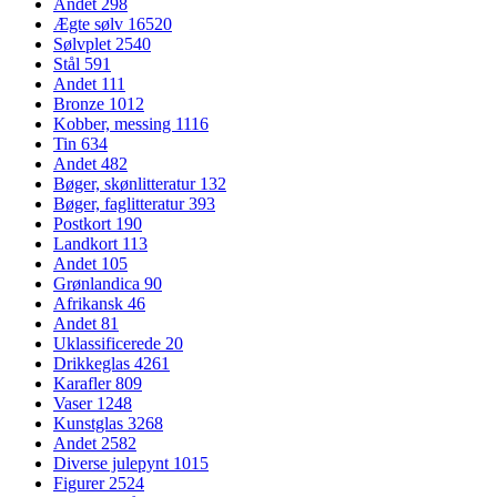
Andet
298
Ægte sølv
16520
Sølvplet
2540
Stål
591
Andet
111
Bronze
1012
Kobber, messing
1116
Tin
634
Andet
482
Bøger, skønlitteratur
132
Bøger, faglitteratur
393
Postkort
190
Landkort
113
Andet
105
Grønlandica
90
Afrikansk
46
Andet
81
Uklassificerede
20
Drikkeglas
4261
Karafler
809
Vaser
1248
Kunstglas
3268
Andet
2582
Diverse julepynt
1015
Figurer
2524