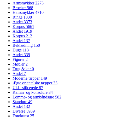
Armsmykker
2273
Brocher
568
Halssmykker
4710
Ringe
1838
Andet
3373
Korpus
5661
Andet
1919
Korpus
212
Andet
137
Beklædning
150
Duge
113
Andet
339
Figurer
2
Møbler
2
Trug & kar
0
Andet
7
Moderne tæpper
149
Ægte orientalske tæpper
33
Uklassificerede
87
Kamin- og konsolure
34
Lomme- og armbåndsure
582
Standure
49
Andet
132
Diverse
5939
Fotokunst
25