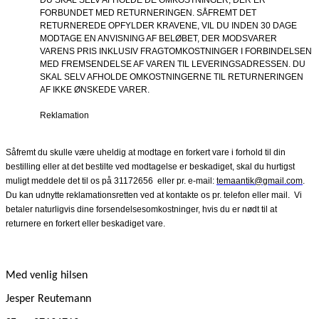
DU SKAL SELV AFHOLDE DE OMKOSTNINGER, DER ER
FORBUNDET MED RETURNERINGEN. SÅFREMT DET
RETURNEREDE OPFYLDER KRAVENE, VIL DU INDEN 30 DAGE
MODTAGE EN ANVISNING AF BELØBET, DER MODSVARER
VARENS PRIS INKLUSIV FRAGTOMKOSTNINGER I FORBINDELSEN
MED FREMSENDELSE AF VAREN TIL LEVERINGSADRESSEN. DU
SKAL SELV AFHOLDE OMKOSTNINGERNE TIL RETURNERINGEN
AF IKKE ØNSKEDE VARER.
Reklamation
Såfremt du skulle være uheldig at modtage en forkert vare i forhold til din
bestilling eller at det bestilte ved modtagelse er beskadiget, skal du hurtigst
muligt meddele det til os på 31172656
eller pr. e-mail:
temaantik@gmail.com
.
Du kan udnytte reklamationsretten ved at kontakte os pr. telefon eller mail.
Vi
betaler naturligvis dine forsendelsesomkostninger, hvis du er nødt til at
returnere en forkert eller beskadiget vare.
Med venlig hilsen
Jesper Reutemann