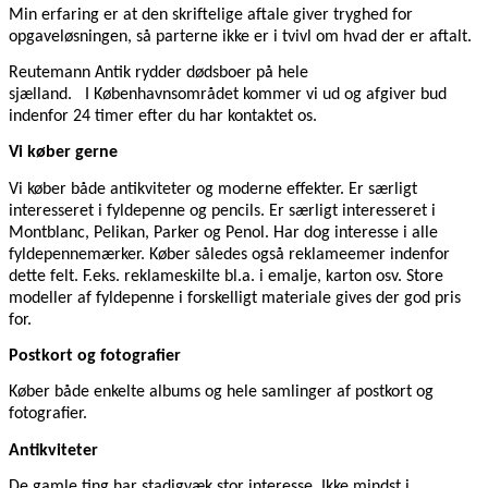
Min erfaring er at den skriftelige aftale giver tryghed for
opgaveløsningen, så parterne ikke er i tvivl om hvad der er aftalt.
Reutemann Antik rydder dødsboer på hele
sjælland. I Københavnsområdet kommer vi ud og afgiver bud
indenfor 24 timer efter du har kontaktet os.
Vi køber gerne
Vi køber både antikviteter og moderne effekter. Er særligt
interesseret i fyldepenne og pencils. Er særligt interesseret i
Montblanc, Pelikan, Parker og Penol. Har dog interesse i alle
fyldepennemærker. Køber således også reklameemer indenfor
dette felt. F.eks. reklameskilte bl.a. i emalje, karton osv. Store
modeller af fyldepenne i forskelligt materiale gives der god pris
for.
Postkort og fotografier
Køber både enkelte albums og hele samlinger af postkort og
fotografier.
Antikviteter
De gamle ting har stadigvæk stor interesse. Ikke mindst i