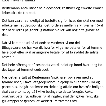
København / sjælland
Reutemann Antik køber hele dødsboer, restboer og enkelte emner
købes direkte fra boet.
Det kan værer vanskeligt at beslutte sig for hvad der skal ske med
effekterne i et dødsbo. Skal det fordeles mellem arvingerne ? Skal
det bare køres på genbrugstationen eller kan nogle få glæde af
det.
Når vi kommer ud på et dødsbo vurderer vi om det
tilbageværende har værdi, hvorfor vi gerne betaler for at tømme
hele boet eller skal arvingerne betale for at få ryddet de sidste
rester ?
Det hele afhænger af restboets værdi holdt op imod hvor lang tid
det tager at tømmet dødsboet.
Når det er aftalt at Reutemann Antik løser opgaven med at
tømme boet, i såvel etageejendom, plejehjem eller stor villa og
parcelhus, indgår parterne en skriftelig aftale om hvornår boligen
skal være tømt, og på hvilke betingelse dette foregår. F.eks.
omkring betaling, udlevering af nøgler, skal der gøres rent, skal
gulvtæpperne fjernes, et kælderrum tømmes osv.