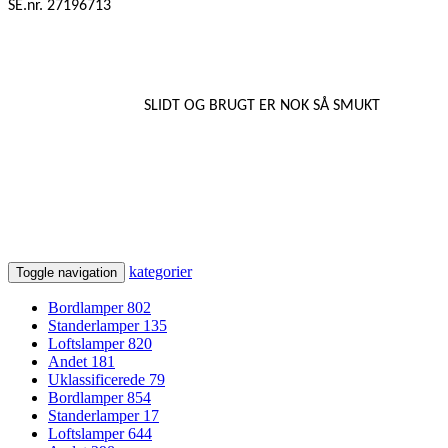
SE.nr. 27196713
SLIDT OG BRUGT ER NOK SÅ SMUKT
kategorier
Toggle navigation
Bordlamper
802
Standerlamper
135
Loftslamper
820
Andet
181
Uklassificerede
79
Bordlamper
854
Standerlamper
17
Loftslamper
644