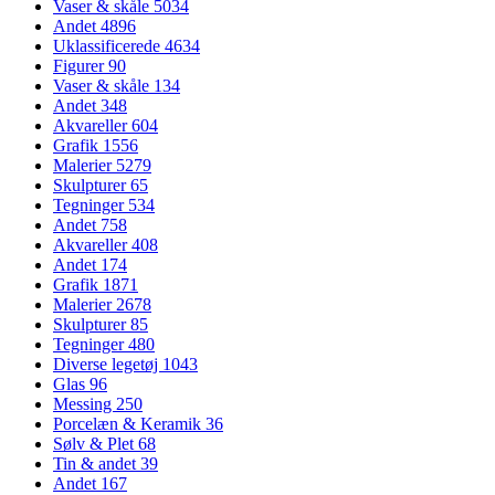
Vaser & skåle
5034
Andet
4896
Uklassificerede
4634
Figurer
90
Vaser & skåle
134
Andet
348
Akvareller
604
Grafik
1556
Malerier
5279
Skulpturer
65
Tegninger
534
Andet
758
Akvareller
408
Andet
174
Grafik
1871
Malerier
2678
Skulpturer
85
Tegninger
480
Diverse legetøj
1043
Glas
96
Messing
250
Porcelæn & Keramik
36
Sølv & Plet
68
Tin & andet
39
Andet
167