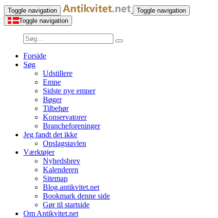
Toggle navigation
Toggle navigation
Toggle navigation
Forside
Søg
Udstillere
Emne
Sidste nye emner
Bøger
Tilbehør
Konservatorer
Brancheforeninger
Jeg fandt det ikke
Opslagstavlen
Værktøjer
Nyhedsbrev
Kalenderen
Sitemap
Blog.antikvitet.net
Bookmark denne side
Gør til startside
Om Antikvitet.net