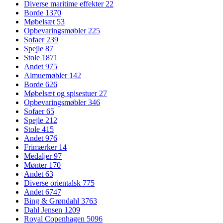
Diverse maritime effekter
22
Borde
1370
Møbelsæt
53
Opbevaringsmøbler
225
Sofaer
239
Spejle
87
Stole
1871
Andet
975
Almuemøbler
142
Borde
626
Møbelsæt og spisestuer
27
Opbevaringsmøbler
346
Sofaer
65
Spejle
212
Stole
415
Andet
976
Frimærker
14
Medaljer
97
Mønter
170
Andet
63
Diverse orientalsk
775
Andet
6747
Bing & Grøndahl
3763
Dahl Jensen
1209
Royal Copenhagen
5096