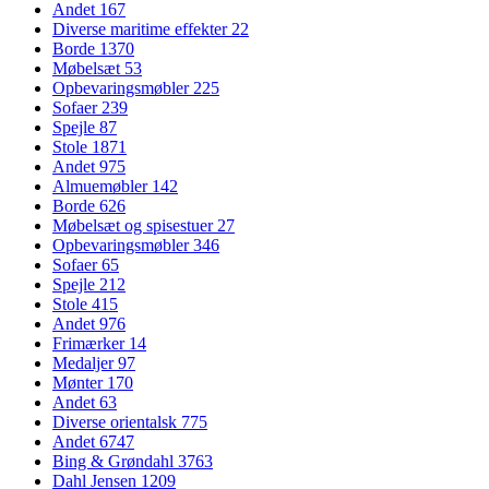
Andet
167
Diverse maritime effekter
22
Borde
1370
Møbelsæt
53
Opbevaringsmøbler
225
Sofaer
239
Spejle
87
Stole
1871
Andet
975
Almuemøbler
142
Borde
626
Møbelsæt og spisestuer
27
Opbevaringsmøbler
346
Sofaer
65
Spejle
212
Stole
415
Andet
976
Frimærker
14
Medaljer
97
Mønter
170
Andet
63
Diverse orientalsk
775
Andet
6747
Bing & Grøndahl
3763
Dahl Jensen
1209