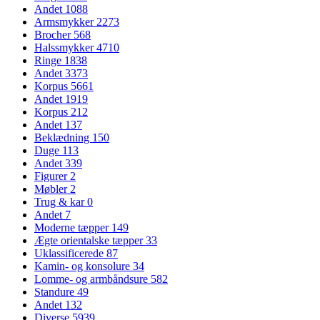
Andet
1088
Armsmykker
2273
Brocher
568
Halssmykker
4710
Ringe
1838
Andet
3373
Korpus
5661
Andet
1919
Korpus
212
Andet
137
Beklædning
150
Duge
113
Andet
339
Figurer
2
Møbler
2
Trug & kar
0
Andet
7
Moderne tæpper
149
Ægte orientalske tæpper
33
Uklassificerede
87
Kamin- og konsolure
34
Lomme- og armbåndsure
582
Standure
49
Andet
132
Diverse
5939