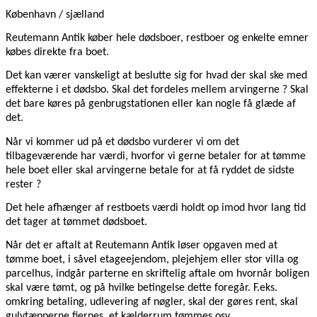
København / sjælland
Reutemann Antik køber hele dødsboer, restboer og enkelte emner
købes direkte fra boet.
Det kan værer vanskeligt at beslutte sig for hvad der skal ske med
effekterne i et dødsbo. Skal det fordeles mellem arvingerne ? Skal
det bare køres på genbrugstationen eller kan nogle få glæde af
det.
Når vi kommer ud på et dødsbo vurderer vi om det
tilbageværende har værdi, hvorfor vi gerne betaler for at tømme
hele boet eller skal arvingerne betale for at få ryddet de sidste
rester ?
Det hele afhænger af restboets værdi holdt op imod hvor lang tid
det tager at tømmet dødsboet.
Når det er aftalt at Reutemann Antik løser opgaven med at
tømme boet, i såvel etageejendom, plejehjem eller stor villa og
parcelhus, indgår parterne en skriftelig aftale om hvornår boligen
skal være tømt, og på hvilke betingelse dette foregår. F.eks.
omkring betaling, udlevering af nøgler, skal der gøres rent, skal
gulvtæpperne fjernes, et kælderrum tømmes osv.