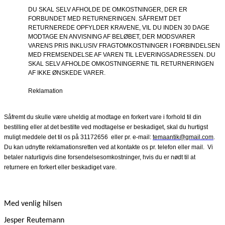
DU SKAL SELV AFHOLDE DE OMKOSTNINGER, DER ER
FORBUNDET MED RETURNERINGEN. SÅFREMT DET
RETURNEREDE OPFYLDER KRAVENE, VIL DU INDEN 30 DAGE
MODTAGE EN ANVISNING AF BELØBET, DER MODSVARER
VARENS PRIS INKLUSIV FRAGTOMKOSTNINGER I FORBINDELSEN
MED FREMSENDELSE AF VAREN TIL LEVERINGSADRESSEN. DU
SKAL SELV AFHOLDE OMKOSTNINGERNE TIL RETURNERINGEN
AF IKKE ØNSKEDE VARER.
Reklamation
Såfremt du skulle være uheldig at modtage en forkert vare i forhold til din
bestilling eller at det bestilte ved modtagelse er beskadiget, skal du hurtigst
muligt meddele det til os på 31172656
eller pr. e-mail:
temaantik@gmail.com
.
Du kan udnytte reklamationsretten ved at kontakte os pr. telefon eller mail.
Vi
betaler naturligvis dine forsendelsesomkostninger, hvis du er nødt til at
returnere en forkert eller beskadiget vare.
Med venlig hilsen
Jesper Reutemann