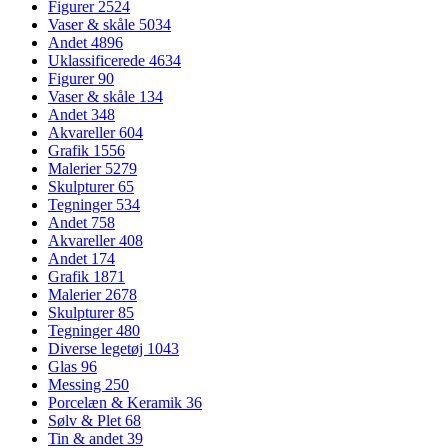
Figurer
2524
Vaser & skåle
5034
Andet
4896
Uklassificerede
4634
Figurer
90
Vaser & skåle
134
Andet
348
Akvareller
604
Grafik
1556
Malerier
5279
Skulpturer
65
Tegninger
534
Andet
758
Akvareller
408
Andet
174
Grafik
1871
Malerier
2678
Skulpturer
85
Tegninger
480
Diverse legetøj
1043
Glas
96
Messing
250
Porcelæn & Keramik
36
Sølv & Plet
68
Tin & andet
39