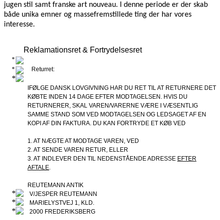
jugen stil samt franske art nouveau. I denne periode er der skab
både unika emner og massefremstillede ting der har vores
interesse.
Reklamationsret & Fortrydelsesret
Returret:
IFØLGE DANSK LOVGIVNING HAR DU RET TIL AT RETURNERE DET
KØBTE INDEN 14 DAGE EFTER MODTAGELSEN. HVIS DU
RETURNERER, SKAL VAREN/VARERNE VÆRE I VÆSENTLIG
SAMME STAND SOM VED MODTAGELSEN OG LEDSAGET AF EN
KOPI AF DIN FAKTURA. DU KAN FORTRYDE ET KØB VED
1. AT NÆGTE AT MODTAGE VAREN, VED
2. AT SENDE VAREN RETUR, ELLER
3. AT INDLEVER DEN TIL NEDENSTÅENDE ADRESSE
EFTER
AFTALE
.
REUTEMANN ANTIK
V/JESPER REUTEMANN
MARIELYSTVEJ 1, KLD.
2000 FREDERIKSBERG