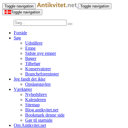
Toggle navigation
Toggle navigation
Toggle navigation
Forside
Søg
Udstillere
Emne
Sidste nye emner
Bøger
Tilbehør
Konservatorer
Brancheforeninger
Jeg fandt det ikke
Opslagstavlen
Værktøjer
Nyhedsbrev
Kalenderen
Sitemap
Blog.antikvitet.net
Bookmark denne side
Gør til startside
Om Antikvitet.net