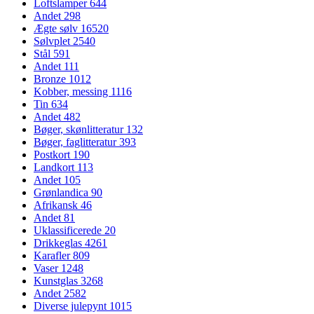
Loftslamper
644
Andet
298
Ægte sølv
16520
Sølvplet
2540
Stål
591
Andet
111
Bronze
1012
Kobber, messing
1116
Tin
634
Andet
482
Bøger, skønlitteratur
132
Bøger, faglitteratur
393
Postkort
190
Landkort
113
Andet
105
Grønlandica
90
Afrikansk
46
Andet
81
Uklassificerede
20
Drikkeglas
4261
Karafler
809
Vaser
1248
Kunstglas
3268
Andet
2582
Diverse julepynt
1015