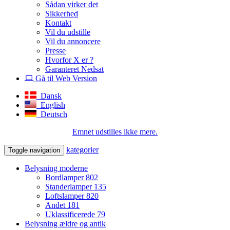
Sådan virker det
Sikkerhed
Kontakt
Vil du udstille
Vil du annoncere
Presse
Hvorfor X er ?
Garanteret Nedsat
Gå til Web Version
Dansk
English
Deutsch
Emnet udstilles ikke mere.
kategorier
Toggle navigation
Belysning moderne
Bordlamper
802
Standerlamper
135
Loftslamper
820
Andet
181
Uklassificerede
79
Belysning ældre og antik