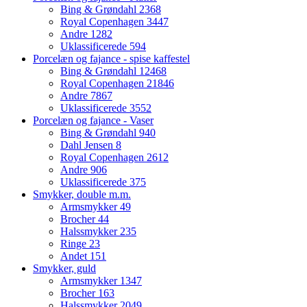
Bing & Grøndahl
2368
Royal Copenhagen
3447
Andre
1282
Uklassificerede
594
Porcelæn og fajance - spise kaffestel
Bing & Grøndahl
12468
Royal Copenhagen
21846
Andre
7867
Uklassificerede
3552
Porcelæn og fajance - Vaser
Bing & Grøndahl
940
Dahl Jensen
8
Royal Copenhagen
2612
Andre
906
Uklassificerede
375
Smykker, double m.m.
Armsmykker
49
Brocher
44
Halssmykker
235
Ringe
23
Andet
151
Smykker, guld
Armsmykker
1347
Brocher
163
Halssmykker
2049