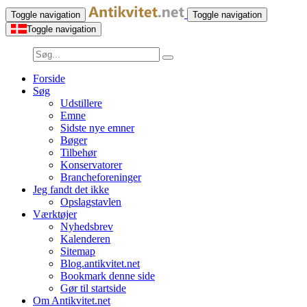
Toggle navigation
Toggle navigation
Toggle navigation
Forside
Søg
Udstillere
Emne
Sidste nye emner
Bøger
Tilbehør
Konservatorer
Brancheforeninger
Jeg fandt det ikke
Opslagstavlen
Værktøjer
Nyhedsbrev
Kalenderen
Sitemap
Blog.antikvitet.net
Bookmark denne side
Gør til startside
Om Antikvitet.net