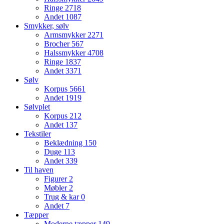
Ringe
2718
Andet
1087
Smykker, sølv
Armsmykker
2271
Brocher
567
Halssmykker
4708
Ringe
1837
Andet
3371
Sølv
Korpus
5661
Andet
1919
Sølvplet
Korpus
212
Andet
137
Tekstiler
Beklædning
150
Duge
113
Andet
339
Til haven
Figurer
2
Møbler
2
Trug & kar
0
Andet
7
Tæpper
Moderne tæpper
149