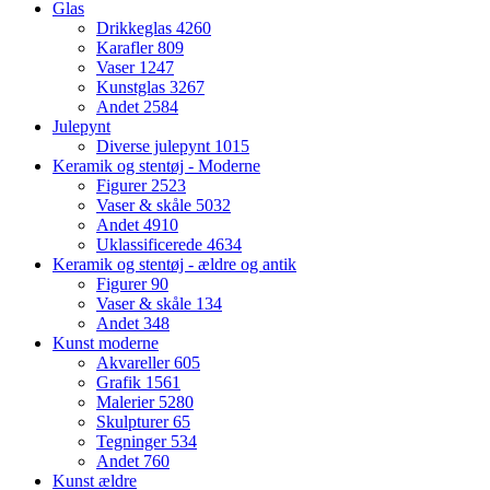
Glas
Drikkeglas
4260
Karafler
809
Vaser
1247
Kunstglas
3267
Andet
2584
Julepynt
Diverse julepynt
1015
Keramik og stentøj - Moderne
Figurer
2523
Vaser & skåle
5032
Andet
4910
Uklassificerede
4634
Keramik og stentøj - ældre og antik
Figurer
90
Vaser & skåle
134
Andet
348
Kunst moderne
Akvareller
605
Grafik
1561
Malerier
5280
Skulpturer
65
Tegninger
534
Andet
760
Kunst ældre