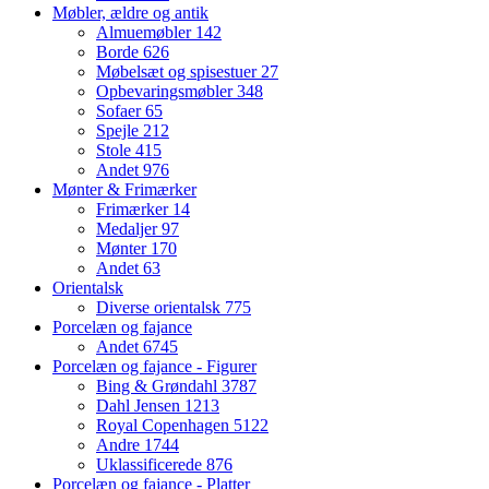
Møbler, ældre og antik
Almuemøbler
142
Borde
626
Møbelsæt og spisestuer
27
Opbevaringsmøbler
348
Sofaer
65
Spejle
212
Stole
415
Andet
976
Mønter & Frimærker
Frimærker
14
Medaljer
97
Mønter
170
Andet
63
Orientalsk
Diverse orientalsk
775
Porcelæn og fajance
Andet
6745
Porcelæn og fajance - Figurer
Bing & Grøndahl
3787
Dahl Jensen
1213
Royal Copenhagen
5122
Andre
1744
Uklassificerede
876
Porcelæn og fajance - Platter