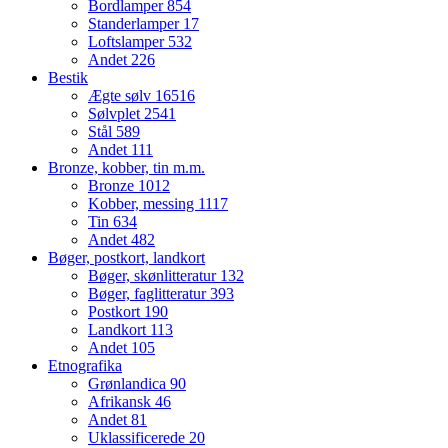
Bordlamper
854
Standerlamper
17
Loftslamper
532
Andet
226
Bestik
Ægte sølv
16516
Sølvplet
2541
Stål
589
Andet
111
Bronze, kobber, tin m.m.
Bronze
1012
Kobber, messing
1117
Tin
634
Andet
482
Bøger, postkort, landkort
Bøger, skønlitteratur
132
Bøger, faglitteratur
393
Postkort
190
Landkort
113
Andet
105
Etnografika
Grønlandica
90
Afrikansk
46
Andet
81
Uklassificerede
20