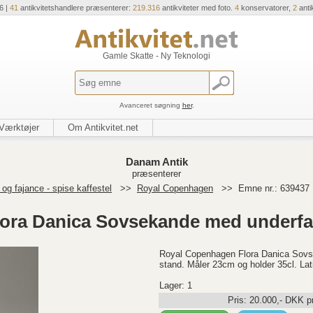
6 |
41
antikvitetshandlere præsenterer:
219.316
antikviteter med foto.
4
konservatorer,
2
anti
Gamle Skatte - Ny Teknologi
Avanceret søgning
her
.
Værktøjer
Om Antikvitet.net
Danam Antik
præsenterer
og fajance - spise kaffestel
>>
Royal Copenhagen
>>
Emne nr.: 639437
ora Danica Sovsekande med underfa
Royal Copenhagen Flora Danica Sovs
stand. Måler 23cm og holder 35cl. La
Lager: 1
Pris:
20.000
,-
DKK
pr