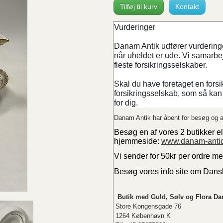
Tilføj til kurv
Kontakt
Vurderinger
Danam Antik udfører vurderinger
når uheldet er ude. Vi samarb
fleste forsikringsselskaber.
Skal du have foretaget en forsi
forsikringsselskab, som så kan 
for dig.
Danam Antik har åbent for besøg og a
Besøg en af vores 2 butikker el
hjemmeside:
www.danam-anti
Vi sender for 50kr per ordre m
Besøg vores info site om Dan
Butik med Guld, Sølv og Flora Da
Store Kongensgade 76
1264 København K