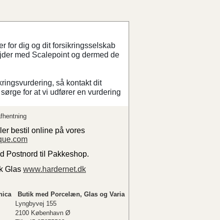
 for dig og dit forsikringsselskab
ejder med Scalepoint og dermed de
kringsvurdering, så kontakt dit
sørge for at vi udfører en vurdering
fhentning
ler bestil online på vores
que.com
ed Postnord til Pakkeshop.
sk Glas
www.hardernet.dk
nica
Butik med Porcelæn, Glas og Varia
Lyngbyvej 155
2100 København Ø